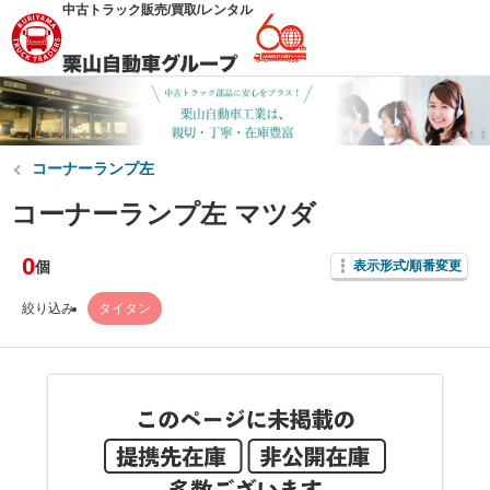
中古トラック販売/買取/レンタル
コーナーランプ左
コーナーランプ左 マツダ
0
個
表示形式/順番変更
絞り込み
タイタン