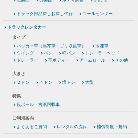
電装品
外装品
ボディ関連
その他
トラック部品探しお探し代行
コールセンター
トラックレンタカー
タイプ
パッカー車（塵芥車・ゴミ収集車）
冷凍車
ウイング
バン
軽バン
トレーラーヘッド
トレーラー
平ボディー
アームロール
その他
大きさ
２トン
４トン
増トン
大型
特集
段ボール・古紙回収車
ご利用案内
よくあるご質問
レンタルの流れ
補償制度・規約