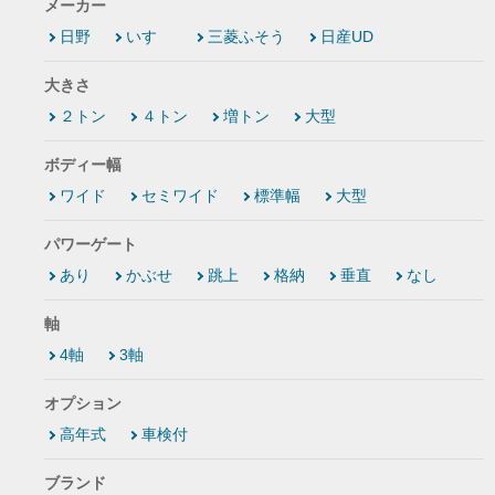
メーカー
日野
いすゞ
三菱ふそう
日産UD
大きさ
２トン
４トン
増トン
大型
ボディー幅
ワイド
セミワイド
標準幅
大型
パワーゲート
あり
かぶせ
跳上
格納
垂直
なし
軸
4軸
3軸
オプション
高年式
車検付
ブランド