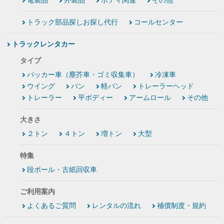
電装品
外装品
ボディ関連
その他
トラック部品探しお探し代行
コールセンター
トラックレンタカー
タイプ
パッカー車（塵芥車・ゴミ収集車）
冷凍車
ウイング
バン
軽バン
トレーラーヘッド
トレーラー
平ボディー
アームロール
その他
大きさ
２トン
４トン
増トン
大型
特集
段ボール・古紙回収車
ご利用案内
よくあるご質問
レンタルの流れ
補償制度・規約