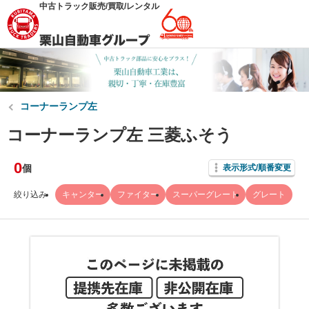
中古トラック販売/買取/レンタル
コーナーランプ左
コーナーランプ左 三菱ふそう
0
個
表示形式/順番変更
絞り込み
キャンター
ファイター
スーパーグレート
グレート