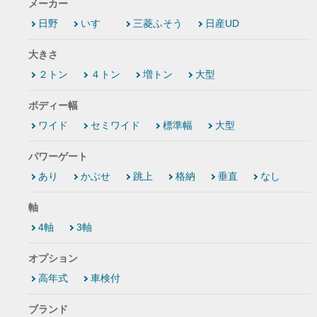
メーカー
日野
いすゞ
三菱ふそう
日産UD
大きさ
２トン
４トン
増トン
大型
ボディー幅
ワイド
セミワイド
標準幅
大型
パワーゲート
あり
かぶせ
跳上
格納
垂直
なし
軸
4軸
3軸
オプション
高年式
車検付
ブランド