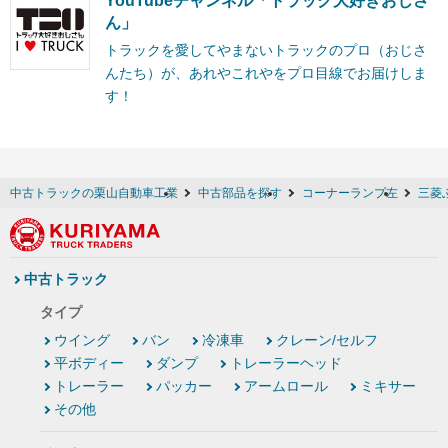
YouTubeチャンネル「トラック大好きおじさ
ん」
トラックを愛してやまないトラックのプロ（おじさ
んたち）が、あれやこれやをプロ目線でお届けしま
す！
中古トラックの栗山自動車工業
中古部品を探す
コーナーランプ左
三菱
中古トラック
タイプ
ウイング
バン
冷凍車
クレーン/セルフ
平ボディー
ダンプ
トレーラーヘッド
トレーラー
パッカー
アームロール
ミキサー
その他