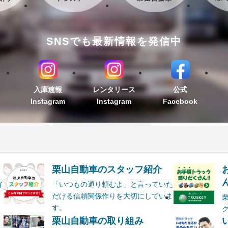
SNSでも最新情報を発信中
入庫速報
レンタリース
公式
Instagram
Instagram
Facebook
栗山自動車のスタッフ紹介
ん
イ
「いつもの通り頼むよ」と言っていた
だける信頼関係作りを大切にしていま
す。
栗山自動車の取り組み