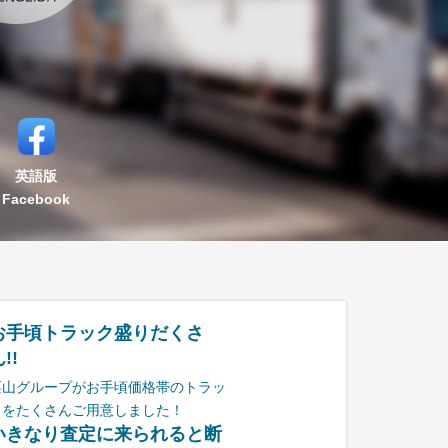
英語版
Facebook
お手頃トラック盛りだくさ
!!
栗山グループがお手頃価格帯のトラッ
クをたくさんご用意しました！
いきなり査定に来られると断