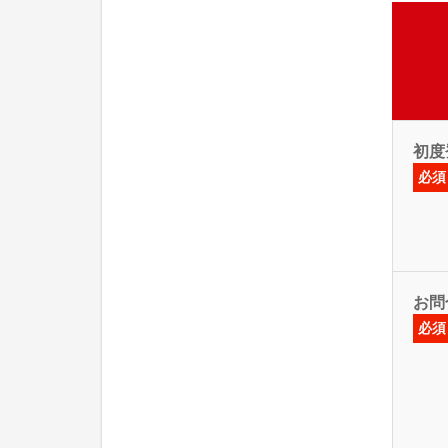
初度
必須
お問
必須