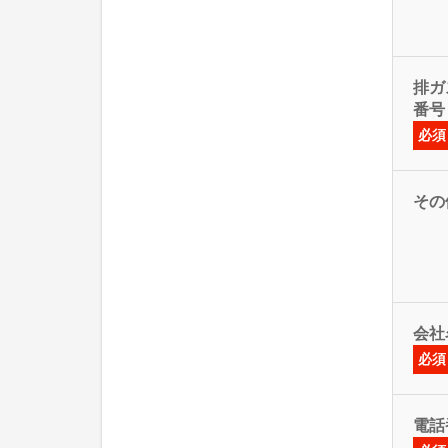
排ガス
番号
必須
その
会社
必須
電話