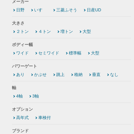
メーカー
日野
いすゞ
三菱ふそう
日産UD
大きさ
２トン
４トン
増トン
大型
ボディー幅
ワイド
セミワイド
標準幅
大型
パワーゲート
あり
かぶせ
跳上
格納
垂直
なし
軸
4軸
3軸
オプション
高年式
車検付
ブランド