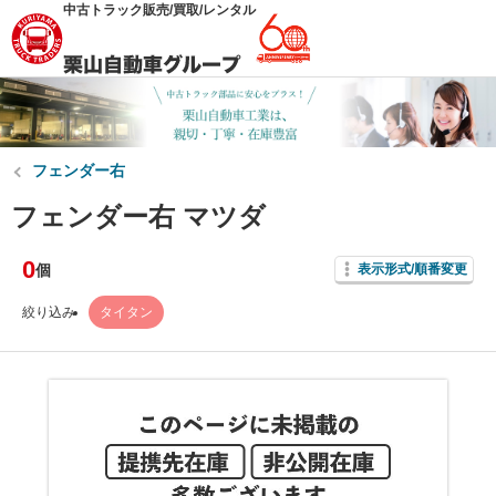
中古トラック販売/買取/レンタル
フェンダー右
フェンダー右 マツダ
0
個
表示形式/順番変更
絞り込み
タイタン