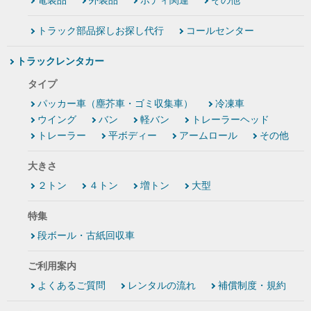
電装品
外装品
ボディ関連
その他
トラック部品探しお探し代行
コールセンター
トラックレンタカー
タイプ
パッカー車（塵芥車・ゴミ収集車）
冷凍車
ウイング
バン
軽バン
トレーラーヘッド
トレーラー
平ボディー
アームロール
その他
大きさ
２トン
４トン
増トン
大型
特集
段ボール・古紙回収車
ご利用案内
よくあるご質問
レンタルの流れ
補償制度・規約