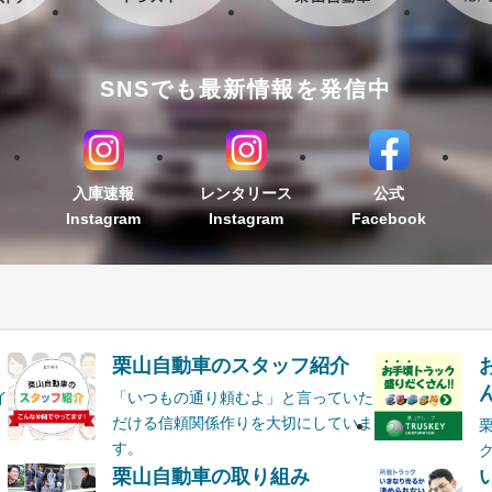
SNSでも最新情報を発信中
入庫速報
レンタリース
公式
Instagram
Instagram
Facebook
栗山自動車のスタッフ紹介
ん
イ
「いつもの通り頼むよ」と言っていた
だける信頼関係作りを大切にしていま
す。
栗山自動車の取り組み