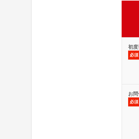
初度
必須
お問
必須