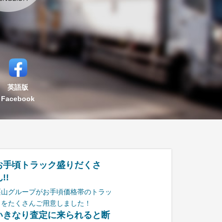
英語版
Facebook
お手頃トラック盛りだくさ
!!
栗山グループがお手頃価格帯のトラッ
クをたくさんご用意しました！
いきなり査定に来られると断