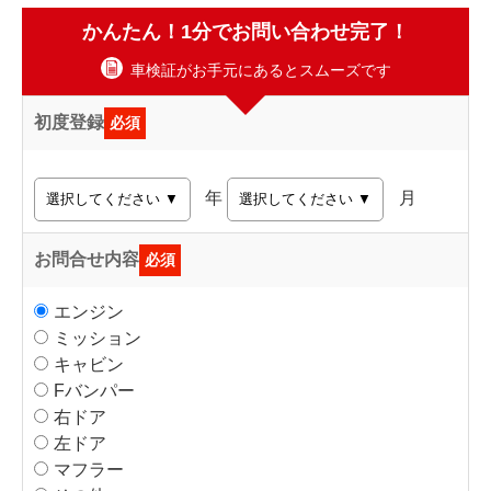
かんたん！1分でお問い合わせ完了！
車検証がお手元にあるとスムーズです
初度登録
必須
年
月
お問合せ内容
必須
エンジン
ミッション
キャビン
Fバンパー
右ドア
左ドア
マフラー