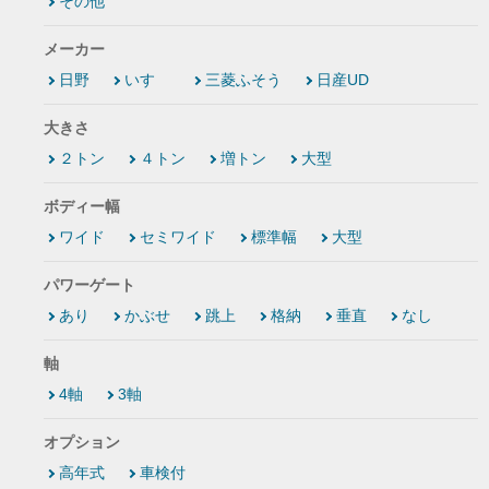
その他
メーカー
日野
いすゞ
三菱ふそう
日産UD
大きさ
２トン
４トン
増トン
大型
ボディー幅
ワイド
セミワイド
標準幅
大型
パワーゲート
あり
かぶせ
跳上
格納
垂直
なし
軸
4軸
3軸
オプション
高年式
車検付