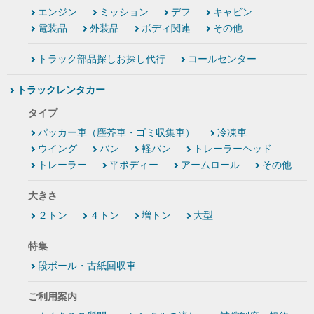
エンジン
ミッション
デフ
キャビン
電装品
外装品
ボディ関連
その他
トラック部品探しお探し代行
コールセンター
トラックレンタカー
タイプ
パッカー車（塵芥車・ゴミ収集車）
冷凍車
ウイング
バン
軽バン
トレーラーヘッド
トレーラー
平ボディー
アームロール
その他
大きさ
２トン
４トン
増トン
大型
特集
段ボール・古紙回収車
ご利用案内