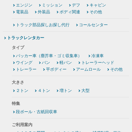
エンジン
ミッション
デフ
キャビン
電装品
外装品
ボディ関連
その他
トラック部品探しお探し代行
コールセンター
トラックレンタカー
タイプ
パッカー車（塵芥車・ゴミ収集車）
冷凍車
ウイング
バン
軽バン
トレーラーヘッド
トレーラー
平ボディー
アームロール
その他
大きさ
２トン
４トン
増トン
大型
特集
段ボール・古紙回収車
ご利用案内