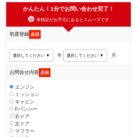
かんたん！1分でお問い合わせ完了！
車検証がお手元にあるとスムーズです
初度登録
必須
年
月
お問合せ内容
必須
エンジン
ミッション
キャビン
Fバンパー
右ドア
左ドア
マフラー