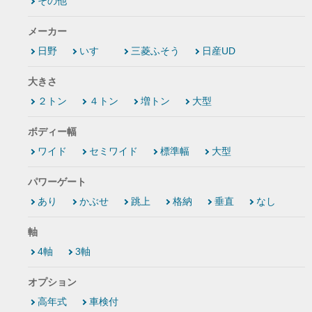
その他
メーカー
日野
いすゞ
三菱ふそう
日産UD
大きさ
２トン
４トン
増トン
大型
ボディー幅
ワイド
セミワイド
標準幅
大型
パワーゲート
あり
かぶせ
跳上
格納
垂直
なし
軸
4軸
3軸
オプション
高年式
車検付