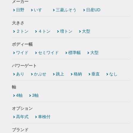
メーカー
日野
いすゞ
三菱ふそう
日産UD
大きさ
２トン
４トン
増トン
大型
ボディー幅
ワイド
セミワイド
標準幅
大型
パワーゲート
あり
かぶせ
跳上
格納
垂直
なし
軸
4軸
3軸
オプション
高年式
車検付
ブランド