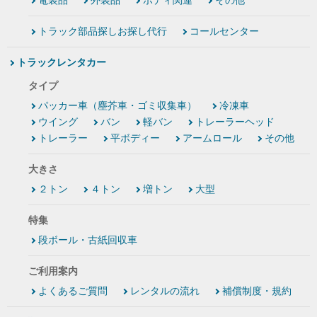
電装品
外装品
ボディ関連
その他
トラック部品探しお探し代行
コールセンター
トラックレンタカー
タイプ
パッカー車（塵芥車・ゴミ収集車）
冷凍車
ウイング
バン
軽バン
トレーラーヘッド
トレーラー
平ボディー
アームロール
その他
大きさ
２トン
４トン
増トン
大型
特集
段ボール・古紙回収車
ご利用案内
よくあるご質問
レンタルの流れ
補償制度・規約