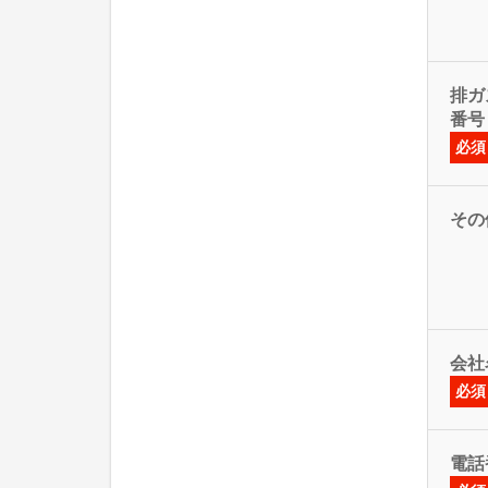
排ガス
番号
必須
その
会社
必須
電話