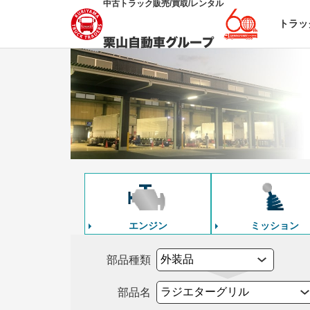
中古トラック販売/買取/レンタル
トラッ
エンジン
ミッション
部品種類
部品名