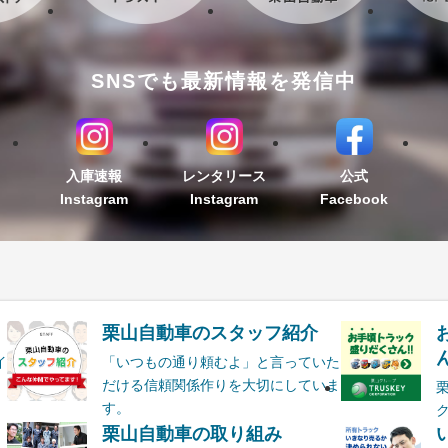
SNSでも最新情報を発信中
入庫速報
レンタリース
公式
Instagram
Instagram
Facebook
栗山自動車のスタッフ紹介
ん
イ
「いつもの通り頼むよ」と言っていた
だける信頼関係作りを大切にしていま
す。
栗山自動車の取り組み