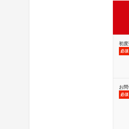
初度
必須
お問
必須