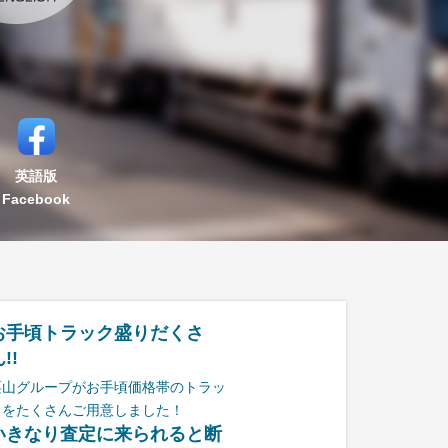
英語版
Facebook
お手頃トラック盛りだくさ
!!
栗山グループがお手頃価格帯のトラッ
クをたくさんご用意しました！
いきなり査定に来られると断