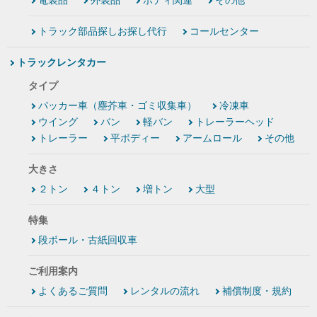
電装品
外装品
ボディ関連
その他
トラック部品探しお探し代行
コールセンター
トラックレンタカー
タイプ
パッカー車（塵芥車・ゴミ収集車）
冷凍車
ウイング
バン
軽バン
トレーラーヘッド
トレーラー
平ボディー
アームロール
その他
大きさ
２トン
４トン
増トン
大型
特集
段ボール・古紙回収車
ご利用案内
よくあるご質問
レンタルの流れ
補償制度・規約