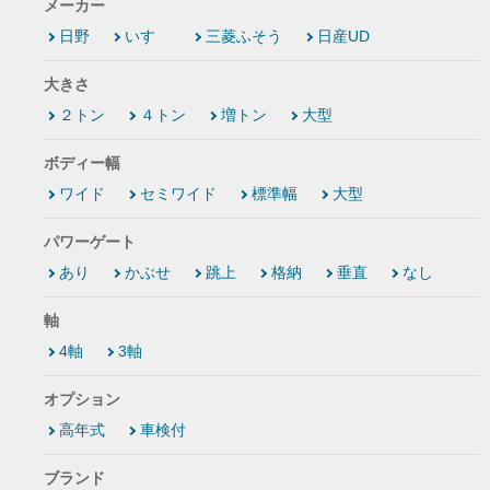
メーカー
日野
いすゞ
三菱ふそう
日産UD
大きさ
２トン
４トン
増トン
大型
ボディー幅
ワイド
セミワイド
標準幅
大型
パワーゲート
あり
かぶせ
跳上
格納
垂直
なし
軸
4軸
3軸
オプション
高年式
車検付
ブランド