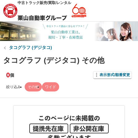
中古トラック販売/買取/レンタル
タコグラフ (デジタコ)
タコグラフ (デジタコ) その他
0
個
表示形式/順番変更
絞り込み
その他
ワイド