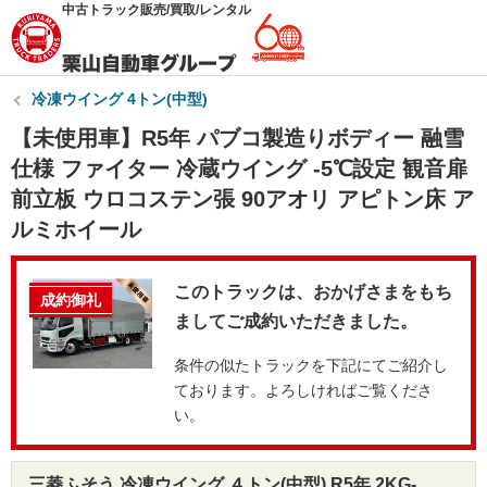
中古トラック販売/買取/レンタル
冷凍ウイング 4トン(中型)
【未使用車】R5年 パブコ製造りボディー 融雪
仕様 ファイター 冷蔵ウイング -5℃設定 観音扉
前立板 ウロコステン張 90アオリ アピトン床 ア
ルミホイール
このトラックは、おかげさまをもち
成約御礼
ましてご成約いただきました。
条件の似たトラックを下記にてご紹介し
ております。よろしければご覧くださ
い。
三菱ふそう 冷凍ウイング ４トン(中型) R5年 2KG-