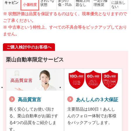
きれいな
多少の
機能上問
一定の修
キャビン
に該当し
小傷程度
状態
傷・凹み
題なし
理推奨
ない
※ 状態評価は品質を保証するものはなく、現車優先となりますので
ご了承ください。
※ 中古車という特性上、すべての不具合等をピックアップしており
ません。
ご購入検討中のお客様へ
栗山自動車限定サービス
高品質宣言
あんしんの３大保証
長く安心してお使い頂け
主要部品は180日！あんし
る、栗山自動車がお届けす
んのフォロー体制でお客様
る4つの品質をご紹介しま
をバックアップします。
す。