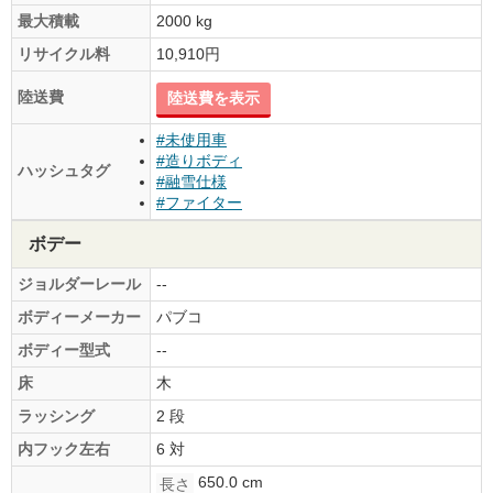
最大積載
2000 kg
リサイクル料
10,910円
陸送費
陸送費を表示
#未使用車
#造りボディ
ハッシュタグ
#融雪仕様
#ファイター
ボデー
ジョルダーレール
--
ボディーメーカー
パブコ
ボディー型式
--
床
木
ラッシング
2 段
内フック左右
6 対
650.0 cm
長さ