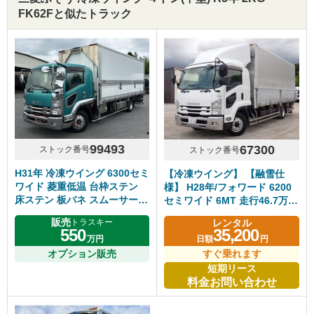
FK62Fと似たトラック
99493
67300
ストック番号
ストック番号
H31年 冷凍ウイング 6300セミ
【冷凍ウイング】 【融雪仕
ワイド 菱重低温 台枠ステン
様】 H28年/フォワード 6200
床ステン 板バネ スムーサー
セミワイド 6MT 走行46.7万㎞
いすゞフォワード アルミホイ
台 積載2.25t 内高231㎝ 車検
販売
レンタル
トラスキー
ール
令和5年5月迄
550
35,200
万円
日額
円
オプション販売
すぐ乗れます
短期リース
料金お問い合わせ