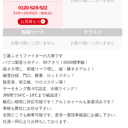
お取り扱いございません
0120-528-522
9:00〜18:00(日・祝休み)
お見積もり
短期リース
サブスク
お取り扱いございません
お取り扱いございません
三菱ふそうファイターの入庫です
パブコ製造りボディ、90アオリ！6500標準幅！
縦ネタ増し 前後リーフ増し、縦・横ネタアルミ！
融雪仕様、門口、蝶番、ロッドステン！
観音扉、前立板、ウロコステン張！
サーモキング製-5℃設定、冷蔵ウイング！
3時間で34℃～18℃まで確認済！
幅広い積荷に対応可能です！アルミホイールも装着済みです！
車検も弊社にお任せ下さい。
全国どこでも納車可能です。是非一度現車確認にお越し下さい。
社員一同心よりお待ちしております。