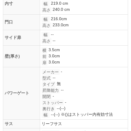
219.0 cm
内寸
幅
240.0 cm
高さ
216.0cm
幅
門口
233.0cm
高さ
--
幅
サイド扉
--
高さ
3.5cm
横
3.0cm
壁(厚さ)
前
3.0cm
扉
-
メーカー
--
型式
無
タイプ
--
昇降能力
パワーゲート
-
開閉
-
ストッパー
--(--)
奥行き
--(--)
※()はストッパー内有効寸法
幅
サス
リーフサス