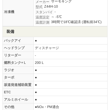
サーモキング
メーカー
Z44H-10
型式
-
冷凍機
スタンバイ
～ -5℃
温度設定
3時間で18℃確認済 (運転前34℃)
温度計測
装備
バックアイ
●
ヘッドランプ
ディスチャージ
リターダー
-
燃料タンク+Ｌ
200 L
ラジオ
●
ターボ
●
坂道発進補助装置
●
ETC
●
アルミホイール
●
その他
●NOx・PM適合