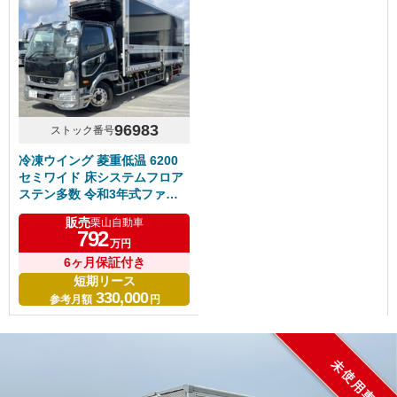
96983
ストック番号
冷凍ウイング 菱重低温 6200
セミワイド 床システムフロア
ステン多数 令和3年式ファイ
ター リアエアサス 6速マニュ
販売
栗山自動車
アル
792
万円
6ヶ月保証付き
短期リース
330,000
参考月額
円
未使用車