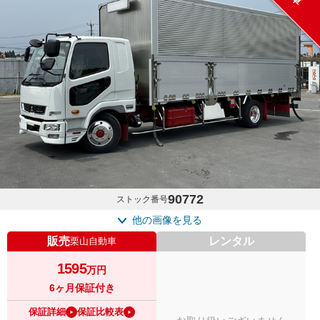
90772
ストック番号
他の画像を見る
販売
レンタル
栗山自動車
1595
万円
6ヶ月保証付き
保証詳細
保証比較表