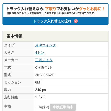
トラック入れ替えの流れ
基本情報
タイプ
冷凍ウイング
大きさ
4トン
メーカー
三菱ふそう
年式
令和5年3月
型式
2KG-FK62F
ミッション
6MT
馬力
240 ps
走行距離
1千km
車検
一時抹消
車検証準備中