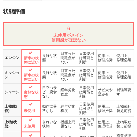
状態評価
6
未使用がメイン
使用感がほぼない
目立った
日常使用
良好な状
使用上、
使用上、
エンジン
問題点が
は可能と
新車の状
態
修理推奨
修理必須
ない
判断
態に近い
目立った
日常使用
ミッショ
良好な状
使用上、
使用上、
問題点が
は可能と
新車の状
ン
態
修理推奨
修理必須
ない
判断
態に近い
目立つサ
日常使用
経年劣化
サビ大や
補強等要
シャーシ
ビ・腐食
は可能と
良好な状
程度
歪み有
す
なし
判断
態
日常使用
上物(動
動作に異
経年劣化
使用上、
上物載せ
は可能と
作)
未使用
常なし
程度
修理推奨
替え前提
判断
日常使用
上物(状
きれいな
機能上問
使用上、
上物載せ
は可能と
態)
未使用
状態
題なし
修理推奨
替え前提
判断
検査基準