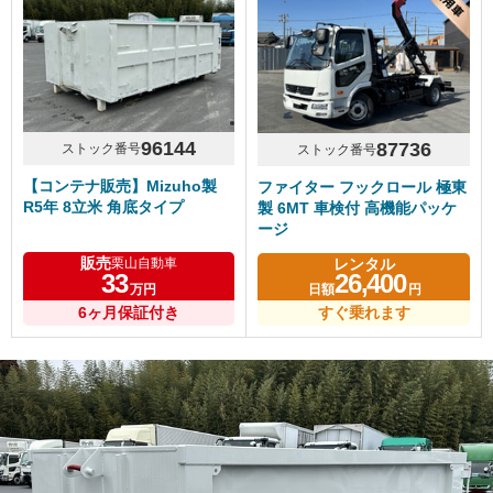
96144
87736
ストック番号
ストック番号
【コンテナ販売】Mizuho製
ファイター フックロール 極東
R5年 8立米 角底タイプ
製 6MT 車検付 高機能パッケ
ージ
販売
レンタル
栗山自動車
33
26,400
万円
日額
円
6ヶ月保証付き
すぐ乗れます