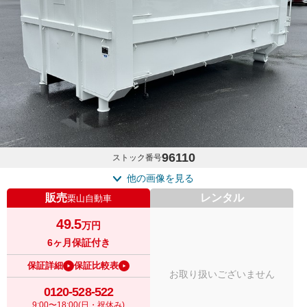
96110
ストック番号
他の画像を見る
販売
レンタル
栗山自動車
49.5
万円
6ヶ月保証付き
保証詳細
保証比較表
お取り扱いございません
0120-528-522
9:00〜18:00(日・祝休み)