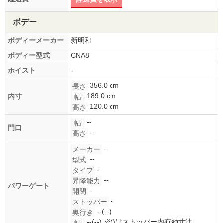
ボデー
ボディーメーカー
新明和
ボディー型式
CNA8
ホイスト
-
356.0 cm
長さ
189.0 cm
内寸
幅
120.0 cm
高さ
--
幅
門口
--
高さ
-
メーカー
--
型式
-
タイプ
--
昇降能力
パワーゲート
-
開閉
-
ストッパー
--(--)
奥行き
--(--)
※()はストッパー内有効寸法
幅