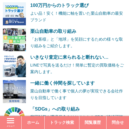
100万円からのトラック選び
よい品！安く！機能に軸を置いた栗山自動車の最安
ブランド
栗山自動車の取り組み
「お客様」と「地球」を笑顔にするための様々な取
り組みをご紹介します。
いきなり査定に来られると断れない…
LINEで写真を送るだけ！簡単に暫定の買取価格をご
案内します。
一緒に働く仲間を探しています
栗山自動車で働く事で個人の夢が実現できる会社作
りを目指しています
「SDGs」への取り組み
貧困対策や環境保全をはじめとしたSDGs(持続可能
ホーム
トラック検索
閲覧履歴
問合せ
な開発目標)への取組をご紹介いたします。
メニュー