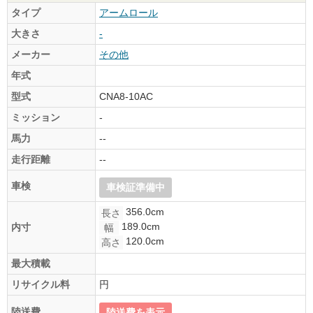
タイプ
アームロール
大きさ
-
メーカー
その他
年式
型式
CNA8-10AC
ミッション
-
馬力
--
走行距離
--
車検
車検証準備中
356.0cm
長さ
189.0cm
内寸
幅
120.0cm
高さ
最大積載
リサイクル料
円
陸送費
陸送費を表示