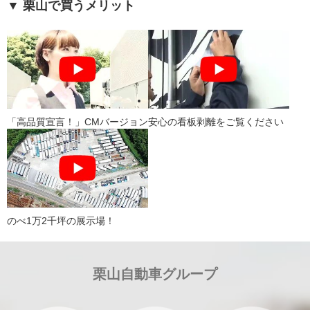
▼ 栗山で買うメリット
「高品質宣言！」CMバージョン
安心の看板剥離をご覧ください
のべ1万2千坪の展示場！
栗山自動車グループ