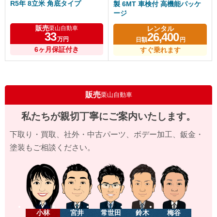
R5年 8立米 角底タイプ
製 6MT 車検付 高機能パッケ
ージ
販売
レンタル
栗山自動車
33
26,400
万円
日額
円
6ヶ月保証付き
すぐ乗れます
販売
栗山自動車
私たちが親切丁寧にご案内いたします。
下取り・買取、社外・中古パーツ、ボデー加工、鈑金・
塗装もご相談ください。
小林
宮井
常世田
鈴木
梅谷