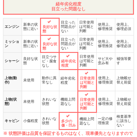
経年劣化程度
目立った問題なし
目立った
日常使用
新車の状
使用上、
使用上、
エンジン
問題点が
は可能と
良好な状
態に近い
修理推奨
修理必須
ない
判断
態
目立った
日常使用
ミッショ
新車の状
使用上、
使用上、
問題点が
は可能と
良好な状
ン
態に近い
修理推奨
修理必須
ない
判断
態
日常使用
目立つサ
良好な状
サビ大や
補強等要
シャーシ
は可能と
ビ・腐食
経年劣化
態
歪み有
す
判断
なし
程度
上物(動
動作に異
使用上、
上物載せ
経年劣化
日常使用
未使用
作)
常なし
修理推奨
替え前提
程度
は可能と
判断
上物(状
きれいな
機能上問
使用上、
上物載せ
日常使用
未使用
態)
状態
題なし
修理推奨
替え前提
は可能と
判断
検査基準
きれいな
一定の修
機能上問
キャビン
小傷程度
に該当し
多少の
状態
理推奨
題なし
ない
傷・凹み
※ 状態評価は品質を保証するものはなく、現車優先となりますので