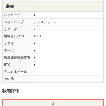
装備
バックアイ
●
ヘッドランプ
ディスチャージ
リターダー
-
燃料タンク+Ｌ
100 L
ラジオ
●
ターボ
●
坂道発進補助装置
●
ETC
●
アルミホイール
-
その他
状態評価
4