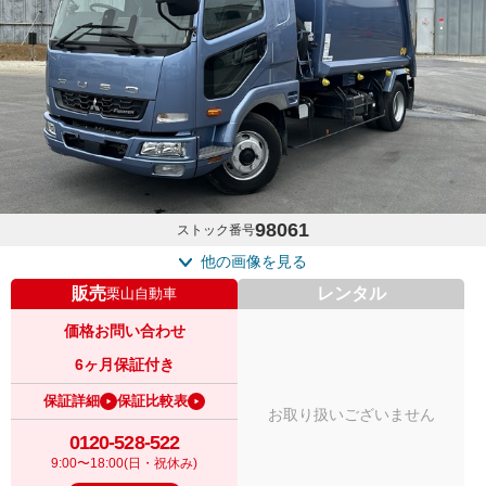
98061
ストック番号
他の画像を見る
販売
レンタル
栗山自動車
価格お問い合わせ
6ヶ月保証付き
保証詳細
保証比較表
お取り扱いございません
0120-528-522
9:00〜18:00(日・祝休み)