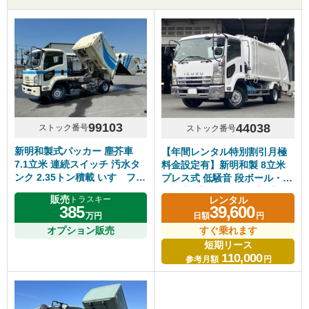
99103
44038
ストック番号
ストック番号
新明和製式パッカー 塵芥車
【年間レンタル特別割引月極
7.1立米 連続スイッチ 汚水タ
料金設定有】新明和製 8立米
ンク 2.35トン積載 いすゞフォ
プレス式 低騒音 段ボール・造
ワード 6速マニュアル
園対応 【8立米クラス】【長
販売
レンタル
トラスキー
期レンタル・リースOK】【段
385
39,600
万円
日額
円
ボール対応・造園業者様対
オプション販売
応】
すぐ乗れます
短期リース
110,000
参考月額
円