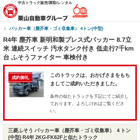
中古トラック販売/買取/レンタル
パッカー車（塵芥車・ゴミ収集車） 4トン(中型)
R4年 塵芥車 新明和製プレス式パッカー 8.7立
米 連続スイッチ 汚水タンク付き 低走行7千km
台 ふそうファイター 車検付き
このトラックは、おかげさまをもち
成約御礼
ましてご成約いただきました。
条件の似たトラックを下記にてご紹介し
ております。よろしければご覧くださ
い。
三菱ふそう パッカー車（塵芥車・ゴミ収集車） ４トン
(中型) R4年 2KG-FK62Fと似たトラック