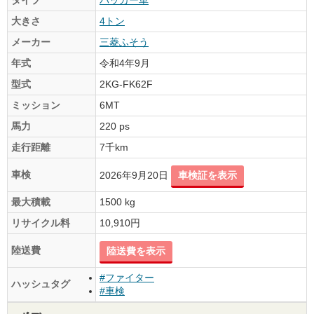
大きさ
4トン
メーカー
三菱ふそう
年式
令和4年9月
型式
2KG-FK62F
ミッション
6MT
馬力
220 ps
走行距離
7千km
車検
2026年9月20日
車検証を表示
最大積載
1500 kg
リサイクル料
10,910円
陸送費
陸送費を表示
#ファイター
ハッシュタグ
#車検