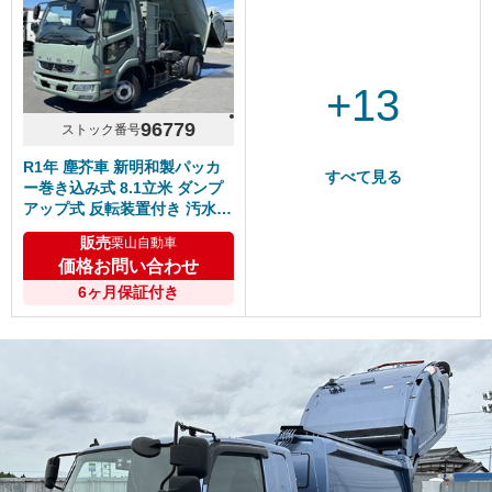
+13
96779
ストック番号
R1年 塵芥車 新明和製パッカ
すべて見る
ー巻き込み式 8.1立米 ダンプ
アップ式 反転装置付き 汚水タ
ンク 6速マニュアル ふそうフ
販売
栗山自動車
ァイター クラッチO/H済！
価格お問い合わせ
6ヶ月保証付き