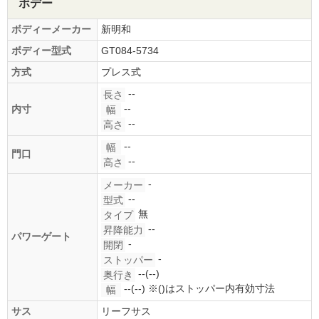
ボデー
ボディーメーカー
新明和
ボディー型式
GT084-5734
方式
プレス式
--
長さ
--
内寸
幅
--
高さ
--
幅
門口
--
高さ
-
メーカー
--
型式
無
タイプ
--
昇降能力
パワーゲート
-
開閉
-
ストッパー
--(--)
奥行き
--(--)
※()はストッパー内有効寸法
幅
サス
リーフサス