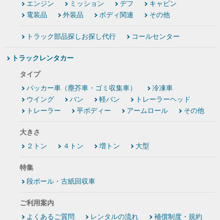
エンジン
ミッション
デフ
キャビン
電装品
外装品
ボディ関連
その他
トラック部品探しお探し代行
コールセンター
トラックレンタカー
タイプ
パッカー車（塵芥車・ゴミ収集車）
冷凍車
ウイング
バン
軽バン
トレーラーヘッド
トレーラー
平ボディー
アームロール
その他
大きさ
２トン
４トン
増トン
大型
特集
段ボール・古紙回収車
ご利用案内
よくあるご質問
レンタルの流れ
補償制度・規約