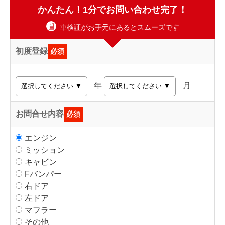
かんたん！1分でお問い合わせ完了！
車検証がお手元にあるとスムーズです
初度登録
必須
年
月
お問合せ内容
必須
エンジン
ミッション
キャビン
Fバンパー
右ドア
左ドア
マフラー
その他