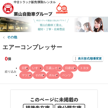
中古トラック販売/買取/レンタル
その他
エアーコンプレッサー
0
個
表示形式/順番変更
日野
いすゞ
三菱ふそう
日産UD
トヨタ
絞り込み
マツダ
その他
ボルボ
ベンツ