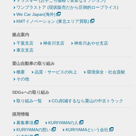
トラスキー (お手ごろ価格で豊富なオプション)
ワンプラストア (現状販売だから圧倒的ロープライス)
We Car Japan(海外)
KMTイノベーション (東北エリア買取)
拠点案内
千葉支店
神奈川支店
神奈川あやせ支店
東京支店
栗山自動車の取り組み
概要
品質・サービスの向上
環境保全・社会貢献
その他
SDGsへの取り組み
取り組み一覧
CO₂削減するなら栗山の中古トラック
採用情報
募集事項
KURIYAMAの人
KURIYAMAの想い
KURIYAMAという会社