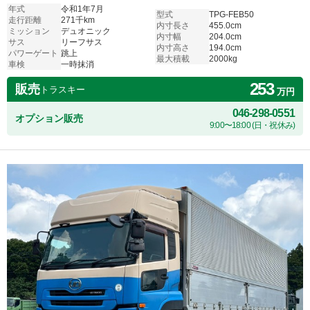
年式
令和1年7月
型式
TPG-FEB50
走行距離
271千km
内寸長さ
455.0cm
ミッション
デュオニック
内寸幅
204.0cm
サス
リーフサス
内寸高さ
194.0cm
パワーゲート
跳上
最大積載
2000kg
車検
一時抹消
253
販売
トラスキー
万円
046-298-0551
オプション販売
9:00〜18:00 (日・祝休み)