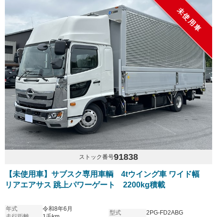
未使用車
91838
ストック番号
【未使用車】サブスク専用車輌 4tウイング車 ワイド幅
リアエアサス 跳上パワーゲート 2200kg積載
年式
令和8年6月
型式
2PG-FD2ABG
走行距離
1千km