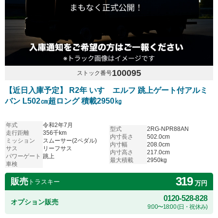
100095
ストック番号
【近日入庫予定】 R2年 いすゞエルフ 跳上ゲート付アルミ
バン L502㎝超ロング 積載2950㎏
年式
令和2年7月
型式
2RG-NPR88AN
走行距離
356千km
内寸長さ
502.0cm
ミッション
スムーサー(2ペダル)
内寸幅
208.0cm
サス
リーフサス
内寸高さ
217.0cm
パワーゲート
跳上
最大積載
2950kg
車検
319
販売
トラスキー
万円
0120-528-828
オプション販売
9:00〜18:00 (日・祝休み)