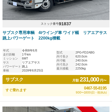
91837
ストック番号
サブスク専用車輌 4tウイング車 ワイド幅 リアエアサス
跳上パワーゲート 2200kg積載
年式
令和8年6月
型式
2PG-FD2ABG
走行距離
1千km
内寸長さ
620.0cm
ミッション
6MT
内寸幅
240.0cm
サス
リアエアサス
内寸高さ
242.0cm
パワーゲート
跳上
最大積載
2250kg
車検
2028年6月25日
231,000
サブスク
月額
円〜
0467-55-8195
すぐ乗れます
9:00〜18:00 (日・祝休み)