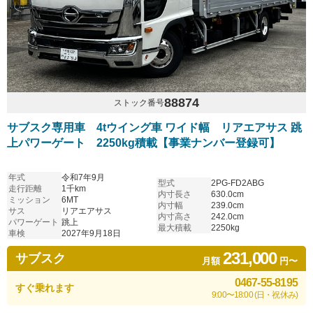
88874
ストック番号
サブスク専用車 4tウイング車 ワイド幅 リアエアサス 跳
上パワーゲート 2250kg積載【事業ナンバー登録可】
年式
令和7年9月
型式
2PG-FD2ABG
走行距離
1千km
内寸長さ
630.0cm
ミッション
6MT
内寸幅
239.0cm
サス
リアエアサス
内寸高さ
242.0cm
パワーゲート
跳上
最大積載
2250kg
車検
2027年9月18日
231,000
サブスク
月額
円〜
0467-55-8195
すぐ乗れます
9:00〜18:00 (日・祝休み)