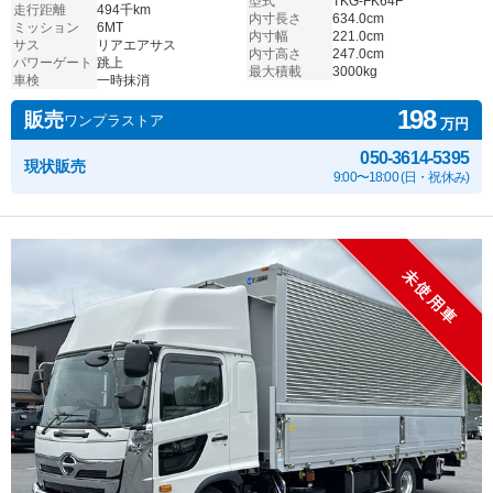
型式
TKG-FK64F
走行距離
494千km
内寸長さ
634.0cm
ミッション
6MT
内寸幅
221.0cm
サス
リアエアサス
内寸高さ
247.0cm
パワーゲート
跳上
最大積載
3000kg
車検
一時抹消
198
販売
ワンプラストア
万円
050-3614-5395
現状販売
9:00〜18:00 (日・祝休み)
未使用車