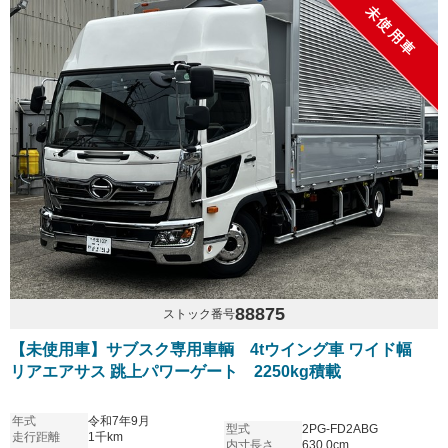
未使用車
88875
ストック番号
【未使用車】サブスク専用車輌 4tウイング車 ワイド幅
リアエアサス 跳上パワーゲート 2250kg積載
年式
令和7年9月
型式
2PG-FD2ABG
走行距離
1千km
内寸長さ
630.0cm