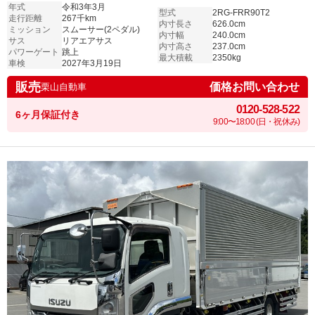
年式
令和3年3月
型式
2RG-FRR90T2
走行距離
267千km
内寸長さ
626.0cm
ミッション
スムーサー(2ペダル)
内寸幅
240.0cm
サス
リアエアサス
内寸高さ
237.0cm
パワーゲート
跳上
最大積載
2350kg
車検
2027年3月19日
販売
価格お問い合わせ
栗山自動車
0120-528-522
6ヶ月保証付き
9:00〜18:00 (日・祝休み)