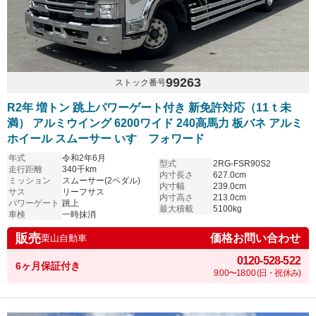
99263
ストック番号
R2年 増トン 跳上パワーゲート付き 新免許対応（11ｔ未
満） アルミウイング 6200ワイド 240高馬力 板バネ アルミ
ホイール スムーサー いすゞフォワード
年式
令和2年6月
型式
2RG-FSR90S2
走行距離
340千km
内寸長さ
627.0cm
ミッション
スムーサー(2ペダル)
内寸幅
239.0cm
サス
リーフサス
内寸高さ
213.0cm
パワーゲート
跳上
最大積載
5100kg
車検
一時抹消
販売
価格お問い合わせ
栗山自動車
0120-528-522
6ヶ月保証付き
9:00〜18:00 (日・祝休み)