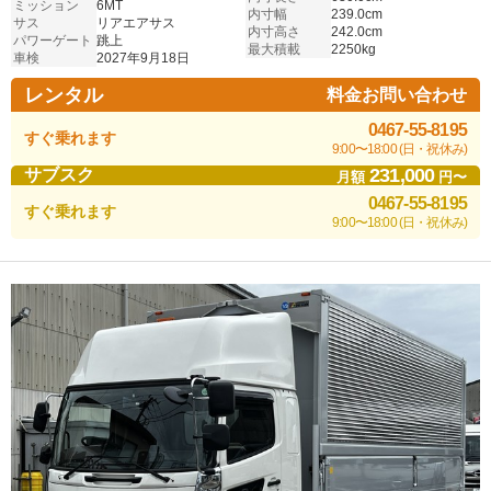
ミッション
6MT
内寸幅
239.0cm
サス
リアエアサス
内寸高さ
242.0cm
パワーゲート
跳上
最大積載
2250kg
車検
2027年9月18日
レンタル
料金お問い合わせ
0467-55-8195
すぐ乗れます
9:00〜18:00 (日・祝休み)
231,000
サブスク
月額
円〜
0467-55-8195
すぐ乗れます
9:00〜18:00 (日・祝休み)