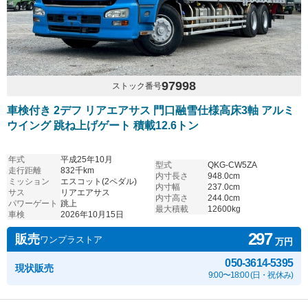
97998
ストック番号
車検付き 2デフ リアエアサス 門口融雪仕様高床3軸 アルミ
ウイング 跳ね上げゲート 積載12.6トン
年式
平成25年10月
型式
QKG-CW5ZA
走行距離
832千km
内寸長さ
948.0cm
ミッション
エスコット(2ペダル)
内寸幅
237.0cm
サス
リアエアサス
内寸高さ
244.0cm
パワーゲート
跳上
最大積載
12600kg
車検
2026年10月15日
297
販売
ワンプラストア
万円
050-3614-5395
現状販売
9:00〜18:00 (日・祝休み)