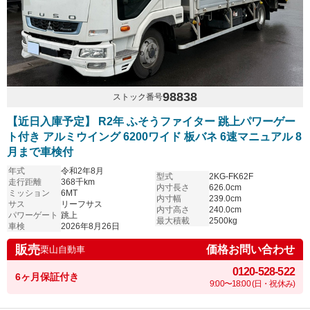
98838
ストック番号
【近日入庫予定】 R2年 ふそうファイター 跳上パワーゲー
ト付き アルミウイング 6200ワイド 板バネ 6速マニュアル 8
月まで車検付
年式
令和2年8月
型式
2KG-FK62F
走行距離
368千km
内寸長さ
626.0cm
ミッション
6MT
内寸幅
239.0cm
サス
リーフサス
内寸高さ
240.0cm
パワーゲート
跳上
最大積載
2500kg
車検
2026年8月26日
販売
価格お問い合わせ
栗山自動車
0120-528-522
6ヶ月保証付き
9:00〜18:00 (日・祝休み)