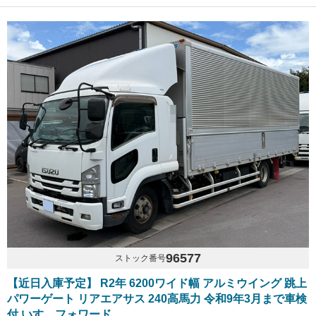
96577
ストック番号
【近日入庫予定】 R2年 6200ワイド幅 アルミウイング 跳上
パワーゲート リアエアサス 240高馬力 令和9年3月まで車検
付 いすゞフォワード