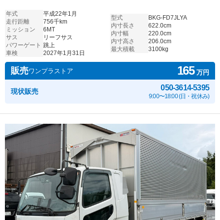
年式
平成22年1月
型式
BKG-FD7JLYA
走行距離
756千km
内寸長さ
622.0cm
ミッション
6MT
内寸幅
220.0cm
サス
リーフサス
内寸高さ
206.0cm
パワーゲート
跳上
最大積載
3100kg
車検
2027年1月31日
165
販売
ワンプラストア
万円
050-3614-5395
現状販売
9:00〜18:00 (日・祝休み)