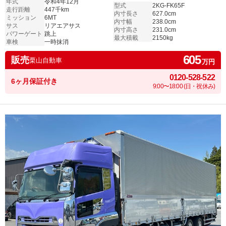
年式
令和4年12月
型式
2KG-FK65F
走行距離
447千km
内寸長さ
627.0cm
ミッション
6MT
内寸幅
238.0cm
サス
リアエアサス
内寸高さ
231.0cm
パワーゲート
跳上
最大積載
2150kg
車検
一時抹消
605
販売
栗山自動車
万円
0120-528-522
6ヶ月保証付き
9:00〜18:00 (日・祝休み)