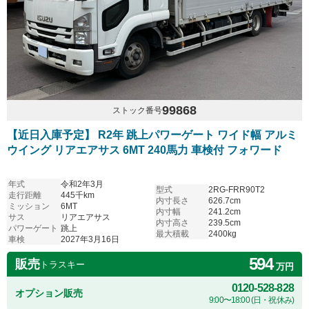
99868
ストック番号
【近日入庫予定】 R2年 跳上パワーゲート ワイド幅 アルミ
ウイング リアエアサス 6MT 240馬力 車検付 フォワード
年式
令和2年3月
型式
2RG-FRR90T2
走行距離
445千km
内寸長さ
626.7cm
ミッション
6MT
内寸幅
241.2cm
サス
リアエアサス
内寸高さ
239.5cm
パワーゲート
跳上
最大積載
2400kg
車検
2027年3月16日
594
販売
トラスキー
万円
0120-528-828
オプション販売
9:00〜18:00 (日・祝休み)