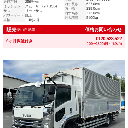
走行距離
359千km
内寸長さ
627.0cm
ミッション
スムーサー(2ペダル)
内寸幅
239.0cm
サス
リーフサス
内寸高さ
213.0cm
パワーゲート
跳上
最大積載
5100kg
車検
一時抹消
販売
価格お問い合わせ
栗山自動車
0120-528-522
6ヶ月保証付き
9:00〜18:00 (日・祝休み)