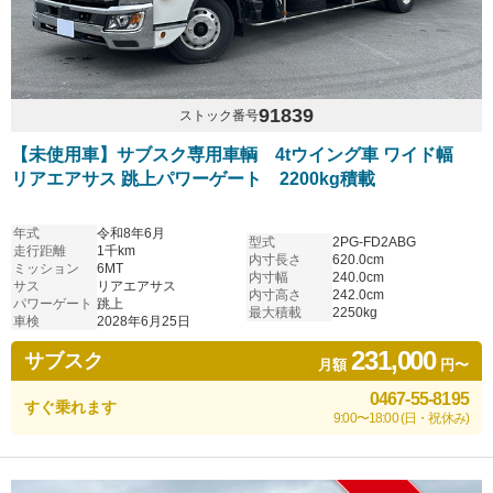
91839
ストック番号
【未使用車】サブスク専用車輌 4tウイング車 ワイド幅
リアエアサス 跳上パワーゲート 2200kg積載
年式
令和8年6月
型式
2PG-FD2ABG
走行距離
1千km
内寸長さ
620.0cm
ミッション
6MT
内寸幅
240.0cm
サス
リアエアサス
内寸高さ
242.0cm
パワーゲート
跳上
最大積載
2250kg
車検
2028年6月25日
231,000
サブスク
月額
円〜
0467-55-8195
すぐ乗れます
9:00〜18:00 (日・祝休み)