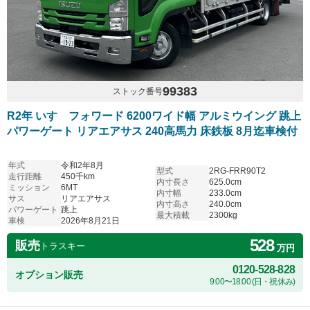
99383
ストック番号
R2年 いすゞフォワード 6200ワイド幅 アルミウイング 跳上
パワーゲート リアエアサス 240高馬力 床鉄板 8月迄車検付
年式
令和2年8月
型式
2RG-FRR90T2
走行距離
450千km
内寸長さ
625.0cm
ミッション
6MT
内寸幅
233.0cm
サス
リアエアサス
内寸高さ
240.0cm
パワーゲート
跳上
最大積載
2300kg
車検
2026年8月21日
528
販売
トラスキー
万円
0120-528-828
オプション販売
9:00〜18:00 (日・祝休み)