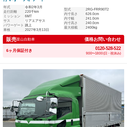
年式
令和2年3月
型式
2RG-FRR90T2
走行距離
220千km
内寸長さ
626.0cm
ミッション
6MT
内寸幅
241.0cm
サス
リアエアサス
内寸高さ
240.0cm
パワーゲート
跳上
最大積載
2400kg
車検
2027年3月13日
販売
価格お問い合わせ
栗山自動車
0120-528-522
6ヶ月保証付き
9:00〜18:00 (日・祝休み)