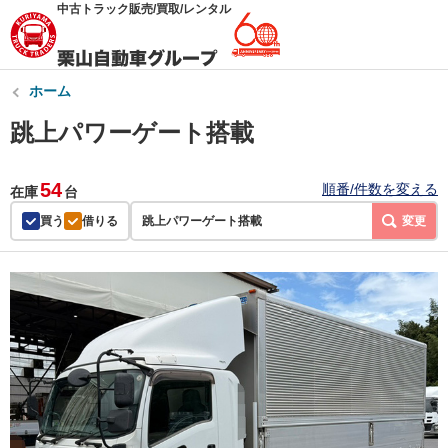
中古トラック販売/買取/レンタル
ホーム
跳上パワーゲート搭載
54
順番/件数を変える
在庫
台
買う
借りる
跳上パワーゲート搭載
変更