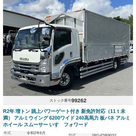
99262
ストック番号
R2年 増トン 跳上パワーゲート付き 新免許対応（11ｔ未
満） アルミウイング 6200ワイド 240高馬力 板バネ アルミ
ホイール スムーサー いすゞフォワード
年式
令和2年6月
型式
2RG-FSR90S2