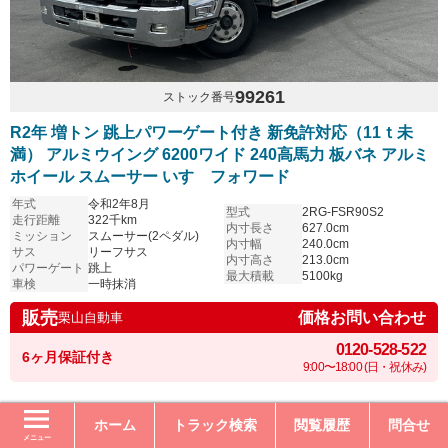
99261
ストック番号
R2年 増トン 跳上パワーゲート付き 新免許対応（11ｔ未
満） アルミウイング 6200ワイド 240高馬力 板バネ アルミ
ホイール スムーサー いすゞフォワード
年式
令和2年8月
型式
2RG-FSR90S2
走行距離
322千km
内寸長さ
627.0cm
ミッション
スムーサー(2ペダル)
内寸幅
240.0cm
サス
リーフサス
内寸高さ
213.0cm
パワーゲート
跳上
最大積載
5100kg
車検
一時抹消
販売
価格お問い合わせ
栗山自動車
0120-528-522
6ヶ月保証付き
9:00〜18:00 (日・祝休み)
ホーム
トラック検索
閲覧履歴
問合せ
メニュー