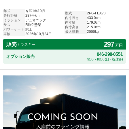
年式
令和1年10月
型式
2PG-FEAV0
走行距離
287千km
内寸長さ
433.0cm
ミッション
デュオニック
内寸幅
179.0cm
サス
F独立懸架
内寸高さ
215.0cm
パワーゲート
跳上
最大積載
2000kg
車検
2026年10月24日
297
販売
トラスキー
万円
046-298-0551
オプション販売
9:00〜18:00 (日・祝休み)