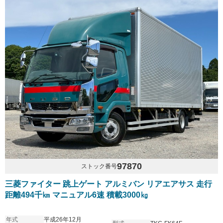
97870
ストック番号
三菱ファイター 跳上ゲート アルミバン リアエアサス 走行
距離494千㎞ マニュアル6速 積載3000㎏
年式
平成26年12月