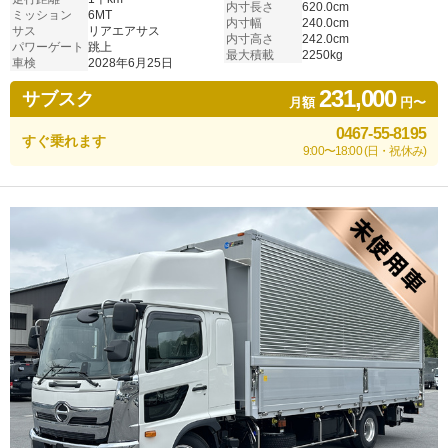
内寸長さ
620.0cm
ミッション
6MT
内寸幅
240.0cm
サス
リアエアサス
内寸高さ
242.0cm
パワーゲート
跳上
最大積載
2250kg
車検
2028年6月25日
231,000
サブスク
月額
円〜
0467-55-8195
すぐ乗れます
9:00〜18:00 (日・祝休み)