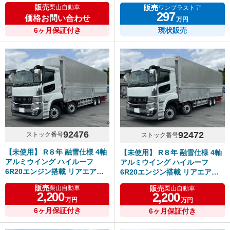
幅 リアエアサス 240高馬力 ア
販売
販売
栗山自動車
ワンプラストア
ルミホイール 6MT 令和9年7月
297
価格お問い合わせ
万円
14日まで車検付き
6ヶ月保証付き
現状販売
92476
92472
ストック番号
ストック番号
【未使用】 R８年 融雪仕様 4軸
【未使用】 R８年 融雪仕様 4軸
アルミウイング ハイルーフ
アルミウイング ハイルーフ
6R20エンジン搭載 リアエアサ
6R20エンジン搭載 リアエアサ
ス アルミホイール シフトパイ
ス アルミホイール シフトパイロ
販売
販売
栗山自動車
栗山自動車
ロット ふそうスーパーグレート
ット ふそうスーパーグレート 車
2,200
2,200
万円
万円
車検付き
検付き
6ヶ月保証付き
6ヶ月保証付き