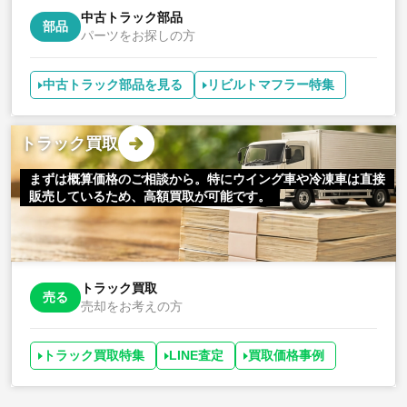
中古トラック部品
部品
パーツをお探しの方
中古トラック部品を見る
リビルトマフラー特集
トラック買取
まずは概算価格のご相談から。特にウイング車や冷凍車は直接
販売しているため、高額買取が可能です。
トラック買取
売る
売却をお考えの方
トラック買取特集
LINE査定
買取価格事例