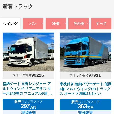
新着トラック
ウイング
バン
冷凍
その他
すべて
99226
97931
ストック番号
ストック番号
格納ゲート 日野レンジャー ア
車検付き 格納パワーゲート 低床
ルミウィング リアエアサス タ
4軸 アルミウイングUDトラック
ーボ240馬力 マニュアル6速 積
ス オートマ 積載13.5トン
載2.3トン
販売
販売
ワンプラストア
ワンプラストア
297
363
万円
万円
現状販売
現状販売