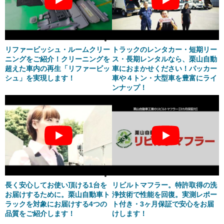
リファービッシュ・ルームクリー
トラックのレンタカー・短期リー
ニングをご紹介！クリーニングを
ス・長期レンタルなら、栗山自動
超えた車内の再生「リファービッ
車におまかせください！パッカー
シュ」を実現します！
車や４トン・大型車を豊富にライ
ンナップ！
長く安心してお使い頂ける1台を
リビルトマフラー。特許取得の洗
お届けするために。栗山自動車ト
浄技術で性能を回復。実測レポー
ラックを対象にお届けする4つの
ト付き・3ヶ月保証で安心をお届
品質をご紹介します！
けします！