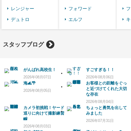
レンジャー
フォワード
フ
デュトロ
エルフ
キ
スタッフブログ
がんばれ高校生！
すごすぎる！！
2026年08月07日
2026年08月06日
海🌊🌴
お客様との距離をぐっ
と近づけてくれた大切
2026年08月05日
な存在
2026年08月04日
カメラ初挑戦！ヤード
ちょっと勇気を出して
巡りに向けて撮影練習
みました
📸
2026年07月31日
2026年08月03日