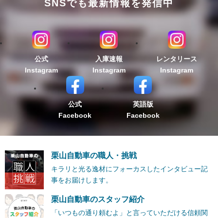
SNSでも最新情報を発信中
公式
入庫速報
レンタリース
Instagram
Instagram
Instagram
公式
英語版
Facebook
Facebook
栗山自動車の職人・挑戦
キラリと光る逸材にフォーカスしたインタビュー記
事をお届けします。
栗山自動車のスタッフ紹介
「いつもの通り頼むよ」と言っていただける信頼関