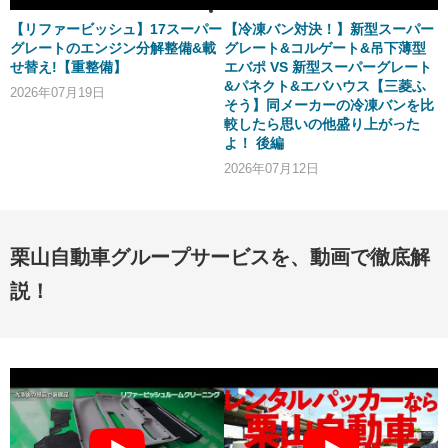
【リファービッシュ】17スーパー
【冷凍バン対決！】新型スーパー
グレートのエンジン分解整備&載
グレート&コルゲート&吊下薄型
せ替え!【重整備】
エバポ VS 新型スーパーグレート
&パネクト&エバハウス【三菱ふ
2026年07月19日
そう】同メーカーの冷凍バンを比
較したら思いの他盛り上がった
よ！ 後編
2026年07月12日
栗山自動車グループサービスを、動画で徹底解
説！