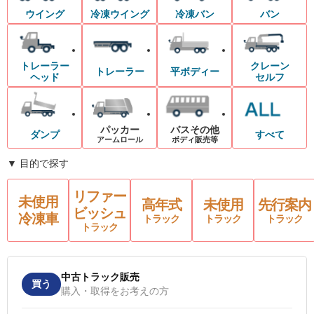
ウイング
冷凍ウイング
冷凍バン
バン
トレーラー
クレーン
トレーラー
平ボディー
ヘッド
セルフ
パッカー
バスその他
ダンプ
すべて
アームロール
ボディ販売等
▼ 目的で探す
リファー
未使用
高年式
未使用
先行案内
ビッシュ
冷凍車
トラック
トラック
トラック
トラック
中古トラック販売
買う
購入・取得をお考えの方