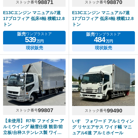
98871
98870
ストック番号
ストック番号
E13Cエンジン マニュアル7速
E13Cエンジン マニュアル7速
17プロフィア 低床4軸 積載12.8
17プロフィア 低床4軸 積載12.8
トン
トン
販売
販売
ワンプラストア
ワンプラストア
539
484
万円
万円
現状販売
現状販売
99807
99490
ストック番号
ストック番号
【未使用】 R7年 ファイター ア
いすゞフォワード アルミウィン
ルミウイング 融雪仕様 観音/前
グ リヤエアサス ワイド幅 マニ
立板/台枠ステンレス製 ワイド
ュアル6速 アルミホイール