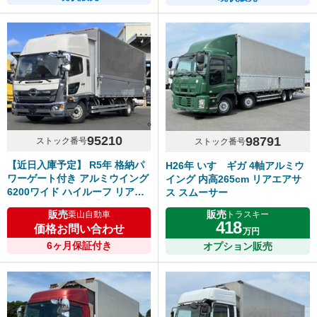
95210
98791
ストック番号
ストック番号
【近日入庫予定】 R5年 格納パ
H26年 いすゞギガ 4軸アルミウ
ワーゲート付き アルミウイング
イング 内高265cm リアエアサ
6200ワイド ハイルーフ リアエ
ス スムーサー
アサス 240高馬力 プロシフト
販売
販売
栗山自動車
トラスキー
日野レンジャー
418
価格お問い合わせ
万円
6ヶ月保証付き
オプション販売