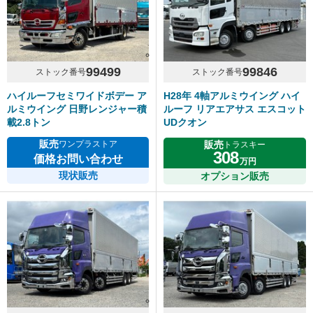
99499
99846
ストック番号
ストック番号
ハイルーフセミワイドボデー ア
H28年 4軸アルミウイング ハイ
ルミウイング 日野レンジャー積
ルーフ リアエアサス エスコット
載2.8トン
UDクオン
販売
販売
ワンプラストア
トラスキー
308
価格お問い合わせ
万円
現状販売
オプション販売