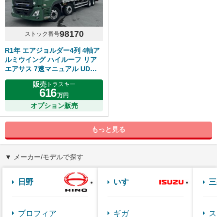
98170
ストック番号
R1年 エアジョルダー4列 4軸ア
ルミウイング ハイルーフ リア
エアサス 7速マニュアル UDク
オン
販売
トラスキー
616
万円
オプション販売
もっと見る
▼ メーカー/モデルで探す
日野
いすゞ
三
プロフィア
ギガ
ス