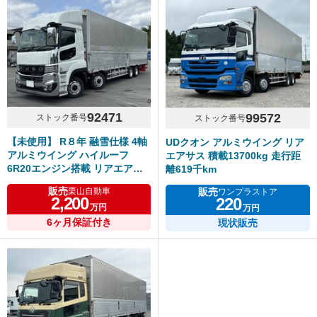
92471
99572
ストック番号
ストック番号
【未使用】 R８年 融雪仕様 4軸
UDクオン アルミウイング リア
アルミウイング ハイルーフ
エアサス 積載13700kg 走行距
6R20エンジン搭載 リアエアサ
離619千km
ス アルミホイール シフトパイ
販売
販売
栗山自動車
ワンプラストア
ロット ふそうスーパーグレート
2,200
220
万円
万円
車検付き
6ヶ月保証付き
現状販売