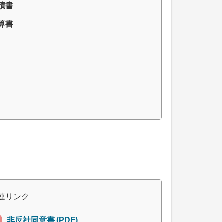
積書
算書
連リンク
非反社同意書 (PDF)