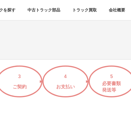
クを探す
中古トラック部品
トラック買取
会社概要
3
4
5
必要書類
ご契約
お支払い
発送等