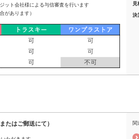
見
ジット会社様による与信審査を行います
合があります）
決
AXまたはご郵送にて）
関
をいただきます。