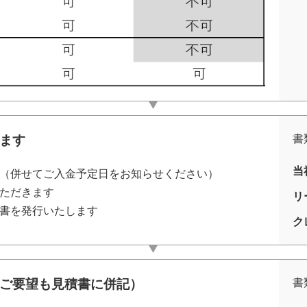
きます
書
当
（併せてご入金予定日をお知らせください）
ただきます
リ
書を発行いたします
ク
別途ご要望も見積書に併記）
書