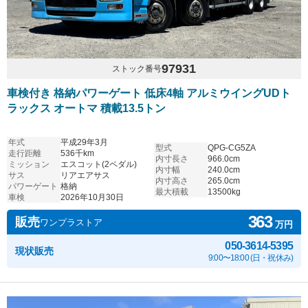
97931
ストック番号
車検付き 格納パワーゲート 低床4軸 アルミウイングUDト
ラックス オートマ 積載13.5トン
年式
平成29年3月
型式
QPG-CG5ZA
走行距離
536千km
内寸長さ
966.0cm
ミッション
エスコット(2ペダル)
内寸幅
240.0cm
サス
リアエアサス
内寸高さ
265.0cm
パワーゲート
格納
最大積載
13500kg
車検
2026年10月30日
363
販売
ワンプラストア
万円
050-3614-5395
現状販売
9:00〜18:00 (日・祝休み)