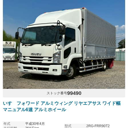
99490
ストック番号
いすゞフォワード アルミウィング リヤエアサス ワイド幅
マニュアル6速 アルミホイール
年式
平成30年4月
型式
2RG-FRR90T2