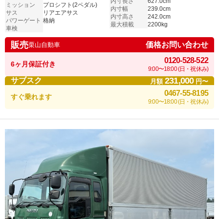
内寸長さ
627.0cm
ミッション
プロシフト(2ペダル)
内寸幅
239.0cm
サス
リアエアサス
内寸高さ
242.0cm
パワーゲート
格納
最大積載
2200kg
車検
販売
価格お問い合わせ
栗山自動車
0120-528-522
6ヶ月保証付き
9:00〜18:00 (日・祝休み)
231,000
サブスク
月額
円〜
0467-55-8195
すぐ乗れます
9:00〜18:00 (日・祝休み)