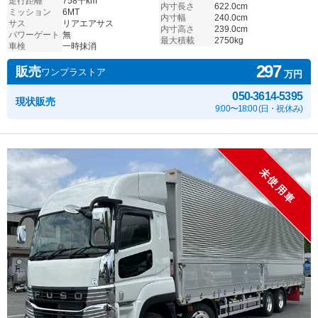
走行距離
758千km
内寸長さ
622.0cm
ミッション
6MT
内寸幅
240.0cm
サス
リアエアサス
内寸高さ
239.0cm
パワーゲート
無
最大積載
2750kg
車検
一時抹消
297
販売
ワンプラストア
万円
050-3614-5395
現状販売
9:00〜18:00 (日・祝休み)
未使用車