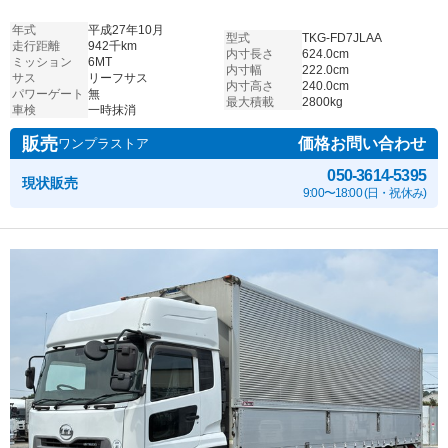
年式
平成27年10月
型式
TKG-FD7JLAA
走行距離
942千km
内寸長さ
624.0cm
ミッション
6MT
内寸幅
222.0cm
サス
リーフサス
内寸高さ
240.0cm
パワーゲート
無
最大積載
2800kg
車検
一時抹消
販売
価格お問い合わせ
ワンプラストア
050-3614-5395
現状販売
9:00〜18:00 (日・祝休み)