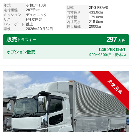
年式
令和1年10月
型式
2PG-FEAV0
走行距離
287千km
内寸長さ
433.0cm
ミッション
デュオニック
内寸幅
179.0cm
サス
F独立懸架
内寸高さ
215.0cm
パワーゲート
跳上
最大積載
2000kg
車検
2026年10月24日
297
販売
トラスキー
万円
046-298-0551
オプション販売
9:00〜18:00 (日・祝休み)
未使用車