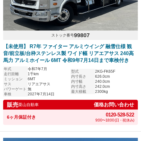
99807
ストック番号
【未使用】 R7年 ファイター アルミウイング 融雪仕様 観
音/前立板/台枠ステンレス製 ワイド幅 リアエアサス 240高
馬力 アルミホイール 6MT 令和9年7月14日まで車検付き
年式
令和7年7月
型式
2KG-FK65F
走行距離
1千km
内寸長さ
626.0cm
ミッション
6MT
内寸幅
240.0cm
サス
リアエアサス
内寸高さ
242.0cm
パワーゲート
無
最大積載
2300kg
車検
2027年7月14日
販売
価格お問い合わせ
栗山自動車
0120-528-522
6ヶ月保証付き
9:00〜18:00 (日・祝休み)