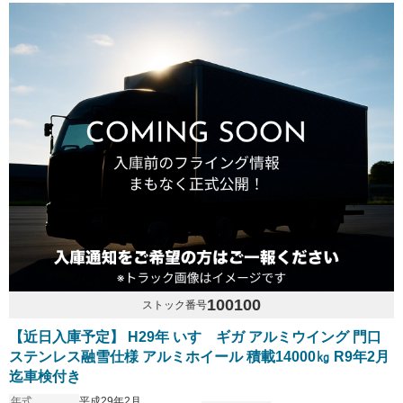
100100
ストック番号
【近日入庫予定】 H29年 いすゞギガ アルミウイング 門口
ステンレス融雪仕様 アルミホイール 積載14000㎏ R9年2月
迄車検付き
年式
平成29年2月