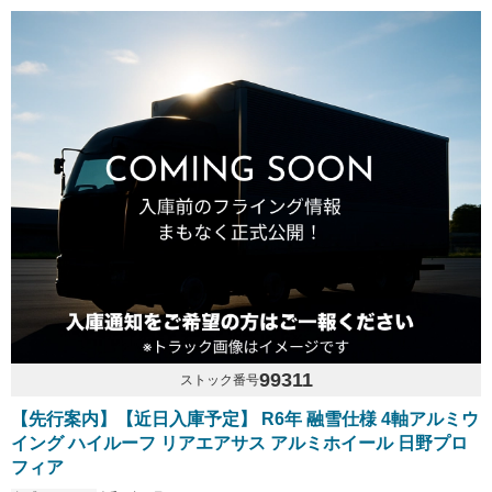
99311
ストック番号
【先行案内】【近日入庫予定】 R6年 融雪仕様 4軸アルミウ
イング ハイルーフ リアエアサス アルミホイール 日野プロ
フィア