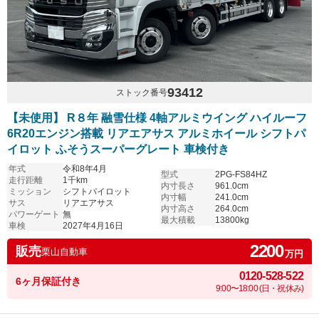
93412
ストック番号
【未使用】 R８年 融雪仕様 4軸アルミウイング ハイルーフ
6R20エンジン搭載 リアエアサス アルミホイール シフトパ
イロット ふそうスーパーグレート 車検付き
年式
令和8年4月
型式
2PG-FS84HZ
走行距離
1千km
内寸長さ
961.0cm
ミッション
シフトパイロット
内寸幅
241.0cm
サス
リアエアサス
内寸高さ
264.0cm
パワーゲート
無
最大積載
13800kg
車検
2027年4月16日
2200
販売
栗山自動車
万円
0120-528-522
6ヶ月保証付き
9:00〜18:00 (日・祝休み)