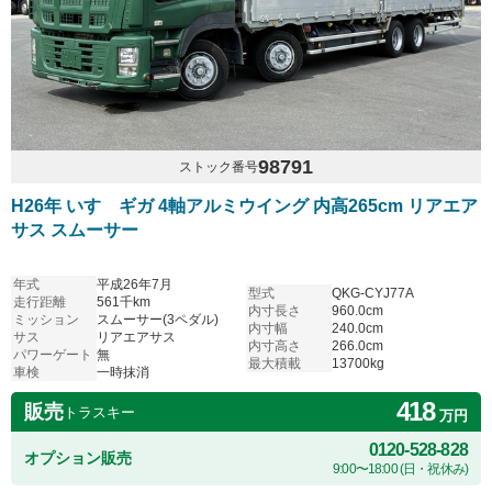
98791
ストック番号
H26年 いすゞギガ 4軸アルミウイング 内高265cm リアエア
サス スムーサー
年式
平成26年7月
型式
QKG-CYJ77A
走行距離
561千km
内寸長さ
960.0cm
ミッション
スムーサー(3ペダル)
内寸幅
240.0cm
サス
リアエアサス
内寸高さ
266.0cm
パワーゲート
無
最大積載
13700kg
車検
一時抹消
418
販売
トラスキー
万円
0120-528-828
オプション販売
9:00〜18:00 (日・祝休み)