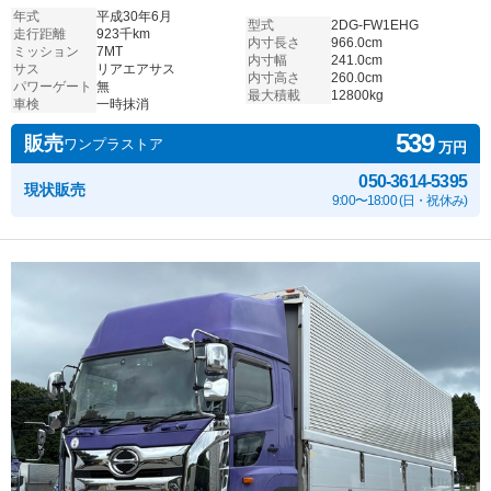
年式
平成30年6月
型式
2DG-FW1EHG
走行距離
923千km
内寸長さ
966.0cm
ミッション
7MT
内寸幅
241.0cm
サス
リアエアサス
内寸高さ
260.0cm
パワーゲート
無
最大積載
12800kg
車検
一時抹消
539
販売
ワンプラストア
万円
050-3614-5395
現状販売
9:00〜18:00 (日・祝休み)