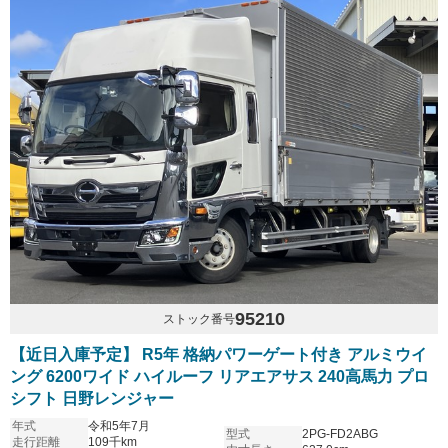
95210
ストック番号
【近日入庫予定】 R5年 格納パワーゲート付き アルミウイ
ング 6200ワイド ハイルーフ リアエアサス 240高馬力 プロ
シフト 日野レンジャー
年式
令和5年7月
型式
2PG-FD2ABG
走行距離
109千km