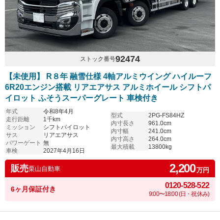
92474
ストック番号
【未使用】 R８年 融雪仕様 4軸アルミウイング ハイルーフ
6R20エンジン搭載 リアエアサス アルミホイール シフトパ
イロット ふそうスーパーグレート 車検付き
年式
令和8年4月
型式
2PG-FS84HZ
走行距離
1千km
内寸長さ
961.0cm
ミッション
シフトパイロット
内寸幅
241.0cm
サス
リアエアサス
内寸高さ
264.0cm
パワーゲート
無
最大積載
13800kg
車検
2027年4月16日
2,200
販売
栗山自動車
万円
0120-528-522
6ヶ月保証付き
9:00〜18:00 (日・祝休み)