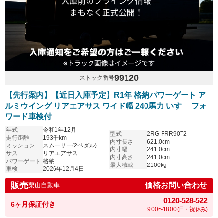
99120
ストック番号
【先行案内】【近日入庫予定】R1年 格納パワーゲート ア
ルミウイング リアエアサス ワイド幅 240馬力 いすゞ フォ
ワード車検付
年式
令和1年12月
型式
2RG-FRR90T2
走行距離
193千km
内寸長さ
621.0cm
ミッション
スムーサー(2ペダル)
内寸幅
241.0cm
サス
リアエアサス
内寸高さ
241.0cm
パワーゲート
格納
最大積載
2100kg
車検
2026年12月4日
販売
価格お問い合わせ
栗山自動車
0120-528-522
6ヶ月保証付き
9:00〜18:00 (日・祝休み)