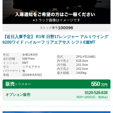
100096
ストック番号
【近日入庫予定】 R1年 日野17レンジャー アルミウイング
6200ワイド ハイルーフ リアエアサス シフト6速MT
年式
令和1年9月
型式
2PG-FD2ABG
走行距離
588千km
内寸長さ
628.0cm
ミッション
6MT
内寸幅
241.0cm
サス
リアエアサス
内寸高さ
242.0cm
パワーゲート
無
最大積載
2400kg
車検
2026年9月9日
550
販売
トラスキー
万円
0120-528-828
オプション販売
9:00〜18:00 (日・祝休み)