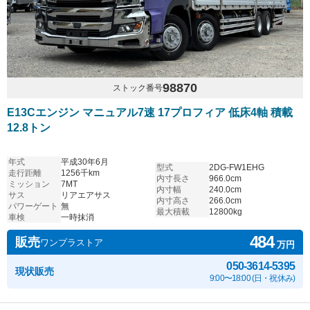
98870
ストック番号
E13Cエンジン マニュアル7速 17プロフィア 低床4軸 積載
12.8トン
年式
平成30年6月
型式
2DG-FW1EHG
走行距離
1256千km
内寸長さ
966.0cm
ミッション
7MT
内寸幅
240.0cm
サス
リアエアサス
内寸高さ
266.0cm
パワーゲート
無
最大積載
12800kg
車検
一時抹消
484
販売
ワンプラストア
万円
050-3614-5395
現状販売
9:00〜18:00 (日・祝休み)