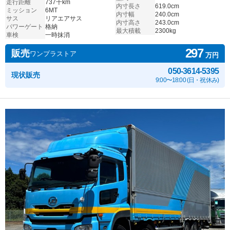
走行距離
737千km
内寸長さ
619.0cm
ミッション
6MT
内寸幅
240.0cm
サス
リアエアサス
内寸高さ
243.0cm
パワーゲート
格納
最大積載
2300kg
車検
一時抹消
297
販売
ワンプラストア
万円
050-3614-5395
現状販売
9:00〜18:00 (日・祝休み)