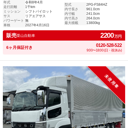
年式
令和8年4月
型式
2PG-FS84HZ
走行距離
1千km
内寸長さ
961.0cm
ミッション
シフトパイロット
内寸幅
241.0cm
サス
リアエアサス
内寸高さ
264.0cm
パワーゲート
無
最大積載
13800kg
車検
2027年4月16日
2200
販売
栗山自動車
万円
0120-528-522
6ヶ月保証付き
9:00〜18:00 (日・祝休み)
未使用車