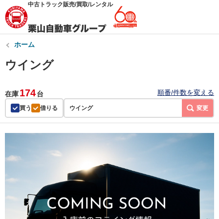
中古トラック販売/買取/レンタル
ホーム
ウイング
174
順番/件数を変える
在庫
台
買う
借りる
ウイング
変更