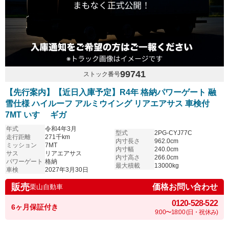
99741
ストック番号
【先行案内】【近日入庫予定】R4年 格納パワーゲート 融
雪仕様 ハイルーフ アルミウイング リアエアサス 車検付
7MT いすゞ ギガ
年式
令和4年3月
型式
2PG-CYJ77C
走行距離
271千km
内寸長さ
962.0cm
ミッション
7MT
内寸幅
240.0cm
サス
リアエアサス
内寸高さ
266.0cm
パワーゲート
格納
最大積載
13000kg
車検
2027年3月30日
販売
価格お問い合わせ
栗山自動車
0120-528-522
6ヶ月保証付き
9:00〜18:00 (日・祝休み)