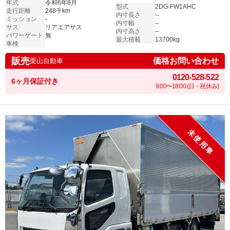
年式
令和6年8月
型式
2DG-FW1AHC
走行距離
248千km
内寸長さ
--
ミッション
-
内寸幅
--
サス
リアエアサス
内寸高さ
--
パワーゲート
無
最大積載
13700kg
車検
販売
価格お問い合わせ
栗山自動車
0120-528-522
6ヶ月保証付き
9:00〜18:00 (日・祝休み)
未使用車