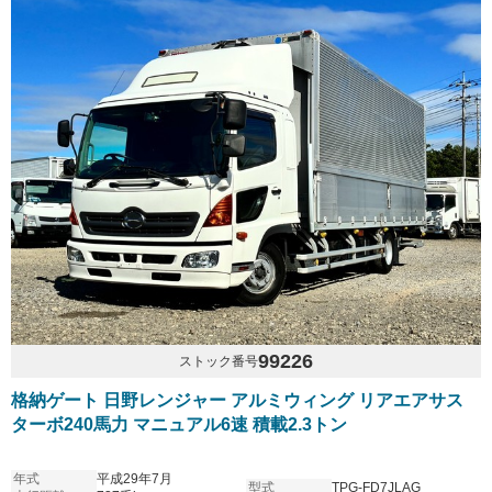
99226
ストック番号
格納ゲート 日野レンジャー アルミウィング リアエアサス
ターボ240馬力 マニュアル6速 積載2.3トン
年式
平成29年7月
型式
TPG-FD7JLAG