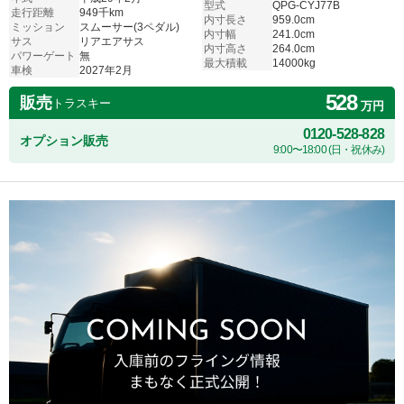
型式
QPG-CYJ77B
走行距離
949千km
内寸長さ
959.0cm
ミッション
スムーサー(3ペダル)
内寸幅
241.0cm
サス
リアエアサス
内寸高さ
264.0cm
パワーゲート
無
最大積載
14000kg
車検
2027年2月
528
販売
トラスキー
万円
0120-528-828
オプション販売
9:00〜18:00 (日・祝休み)