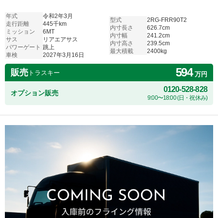
年式
令和2年3月
型式
2RG-FRR90T2
走行距離
445千km
内寸長さ
626.7cm
ミッション
6MT
内寸幅
241.2cm
サス
リアエアサス
内寸高さ
239.5cm
パワーゲート
跳上
最大積載
2400kg
車検
2027年3月16日
594
販売
トラスキー
万円
0120-528-828
オプション販売
9:00〜18:00 (日・祝休み)