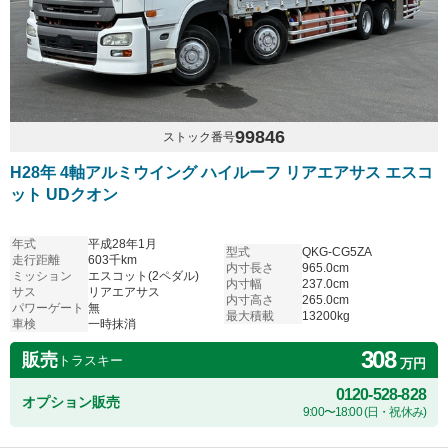
99846
ストック番号
H28年 4軸アルミウイング ハイルーフ リアエアサス エスコ
ット UDクオン
年式
平成28年1月
型式
QKG-CG5ZA
走行距離
603千km
内寸長さ
965.0cm
ミッション
エスコット(2ペダル)
内寸幅
237.0cm
サス
リアエアサス
内寸高さ
265.0cm
パワーゲート
無
最大積載
13200kg
車検
一時抹消
308
販売
トラスキー
万円
0120-528-828
オプション販売
9:00〜18:00 (日・祝休み)