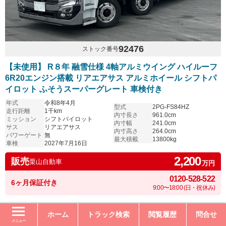
92476
ストック番号
【未使用】 R８年 融雪仕様 4軸アルミウイング ハイルーフ
6R20エンジン搭載 リアエアサス アルミホイール シフトパ
イロット ふそうスーパーグレート 車検付き
年式
令和8年4月
型式
2PG-FS84HZ
走行距離
1千km
内寸長さ
961.0cm
ミッション
シフトパイロット
内寸幅
241.0cm
サス
リアエアサス
内寸高さ
264.0cm
パワーゲート
無
最大積載
13800kg
車検
2027年7月16日
2,200
販売
栗山自動車
万円
0120-528-522
6ヶ月保証付き
9:00〜18:00 (日・祝休み)
ホーム
トラック検索
閲覧履歴
問合せ
メニュー