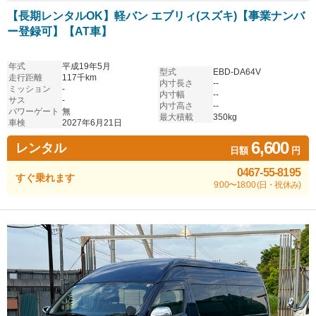
【長期レンタルOK】軽バン エブリィ(スズキ)【事業ナンバ
ー登録可】【AT車】
年式
平成19年5月
型式
EBD-DA64V
走行距離
117千km
内寸長さ
--
ミッション
-
内寸幅
--
サス
-
内寸高さ
--
パワーゲート
無
最大積載
350kg
車検
2027年6月21日
6,600
レンタル
日額
円
0467-55-8195
すぐ乗れます
9:00〜18:00 (日・祝休み)