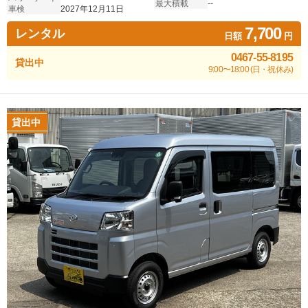
最大積載
--
車検
2027年12月11日
7,700
レンタル
日額
円
0467-55-8195
貸出中
9:00〜18:00 (日・祝休み)
貸出中