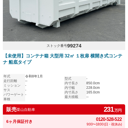
99274
ストック番号
【未使用】コンテナ箱 大型用 32㎥ １枚扉 横開き式コンテ
ナ 船底タイプ
年式
令和8年1月
型式
-
走行距離
--
内寸長さ
850.0cm
ミッション
-
内寸幅
228.0cm
サス
-
内寸高さ
165.0cm
パワーゲート
-
最大積載
--
車検
231
販売
栗山自動車
万円
0120-528-522
6ヶ月保証付き
9:00〜18:00 (日・祝休み)