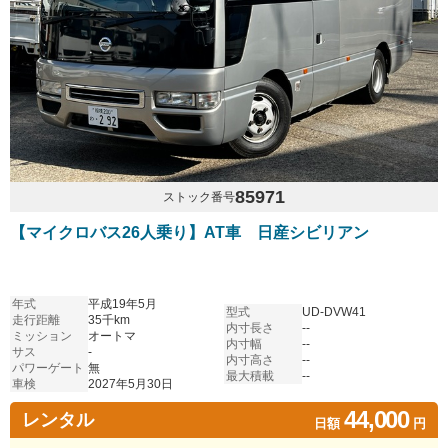
85971
ストック番号
【マイクロバス26人乗り】AT車 日産シビリアン
年式
平成19年5月
型式
UD-DVW41
走行距離
35千km
内寸長さ
--
ミッション
オートマ
内寸幅
--
サス
-
内寸高さ
--
パワーゲート
無
最大積載
--
車検
2027年5月30日
44,000
レンタル
日額
円