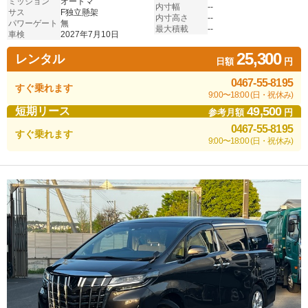
ミッション
オートマ
内寸幅
--
サス
F独立懸架
内寸高さ
--
パワーゲート
無
最大積載
--
車検
2027年7月10日
25,300
レンタル
日額
円
0467-55-8195
すぐ乗れます
9:00〜18:00 (日・祝休み)
49,500
短期リース
参考月額
円
0467-55-8195
すぐ乗れます
9:00〜18:00 (日・祝休み)