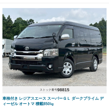
98815
ストック番号
車検付き レジアスエース スーパーＧＬ ダークプライム デ
ィーゼル オートマ 積載850㎏