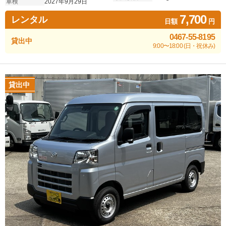
車検
2027年9月29日
7,700
レンタル
日額
円
0467-55-8195
貸出中
9:00〜18:00 (日・祝休み)
貸出中