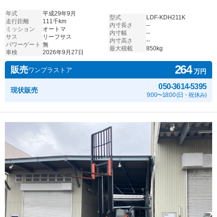
年式
平成29年9月
型式
LDF-KDH211K
走行距離
111千km
内寸長さ
--
ミッション
オートマ
内寸幅
--
サス
リーフサス
内寸高さ
--
パワーゲート
無
最大積載
850kg
車検
2026年9月27日
264
販売
ワンプラストア
万円
050-3614-5395
現状販売
9:00〜18:00 (日・祝休み)