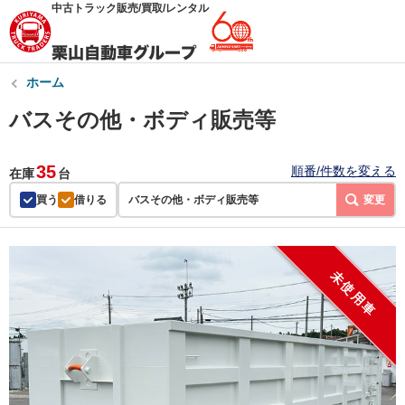
中古トラック販売/買取/レンタル
ホーム
バスその他・ボディ販売等
35
順番/件数を変える
在庫
台
買う
借りる
バスその他・ボディ販売等
変更
未使用車