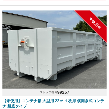
未使用車
99257
ストック番号
【未使用】コンテナ箱 大型用 22㎥ １枚扉 横開き式コンテ
ナ 船底タイプ