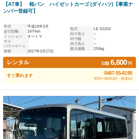
【AT車】 軽バン ハイゼットカーゴ (ダイハツ)【事業ナ
ンバー登録可】
年式
平成18年3月
型式
LE-S320V
走行距離
18千km
内寸長さ
--
ミッション
オートマ
内寸幅
--
サス
-
内寸高さ
--
パワーゲート
-
最大積載
250kg
車検
2027年3月27日
6,600
レンタル
日額
円
0467-55-8195
すぐ乗れます
9:00〜18:00 (日・祝休み)