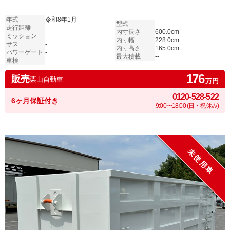
年式
令和8年1月
型式
-
走行距離
--
内寸長さ
600.0cm
ミッション
-
内寸幅
228.0cm
サス
-
内寸高さ
165.0cm
パワーゲート
-
最大積載
--
車検
176
販売
栗山自動車
万円
0120-528-522
6ヶ月保証付き
9:00〜18:00 (日・祝休み)
未使用車