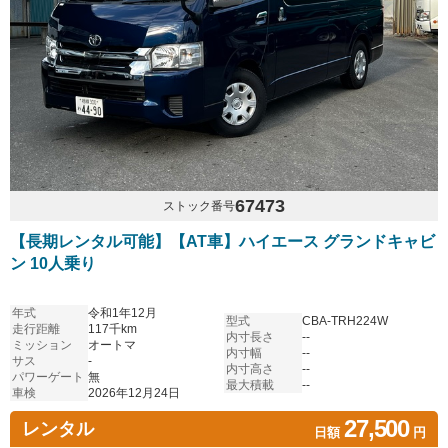
67473
ストック番号
【長期レンタル可能】【AT車】ハイエース グランドキャビ
ン 10人乗り
年式
令和1年12月
型式
CBA-TRH224W
走行距離
117千km
内寸長さ
--
ミッション
オートマ
内寸幅
--
サス
-
内寸高さ
--
パワーゲート
無
最大積載
--
車検
2026年12月24日
27,500
レンタル
日額
円