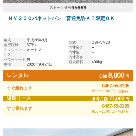
95669
ストック番号
ＮＶ２００バネットバン 普通免許ＡＴ限定ＯＫ
年式
平成26年9月
型式
DBF-VM20
走行距離
87千km
内寸長さ
--
ミッション
オートマ
内寸幅
--
サス
-
内寸高さ
--
パワーゲート
無
最大積載
400kg
車検
2026年9月24日
8,800
レンタル
日額
円
0467-55-8195
すぐ乗れます
9:00〜18:00 (日・祝休み)
77,000
短期リース
参考月額
円
0467-55-8195
すぐ乗れます
9:00〜18:00 (日・祝休み)