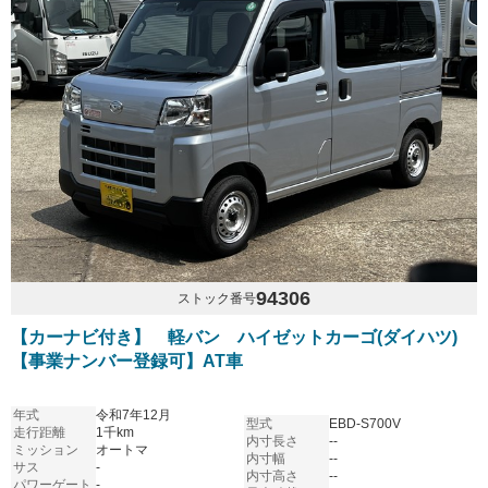
94306
ストック番号
【カーナビ付き】 軽バン ハイゼットカーゴ(ダイハツ)
【事業ナンバー登録可】AT車
年式
令和7年12月
型式
EBD-S700V
走行距離
1千km
内寸長さ
--
ミッション
オートマ
内寸幅
--
サス
-
内寸高さ
--
パワーゲート
-