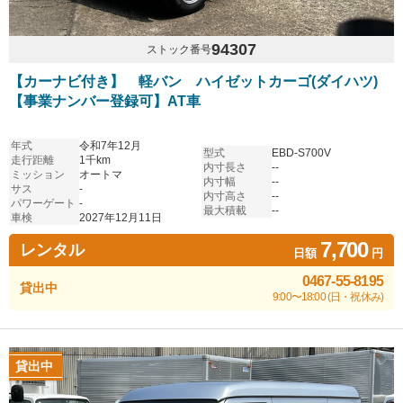
94307
ストック番号
【カーナビ付き】 軽バン ハイゼットカーゴ(ダイハツ)
【事業ナンバー登録可】AT車
年式
令和7年12月
型式
EBD-S700V
走行距離
1千km
内寸長さ
--
ミッション
オートマ
内寸幅
--
サス
-
内寸高さ
--
パワーゲート
-
最大積載
--
車検
2027年12月11日
7,700
レンタル
日額
円
0467-55-8195
貸出中
9:00〜18:00 (日・祝休み)
貸出中