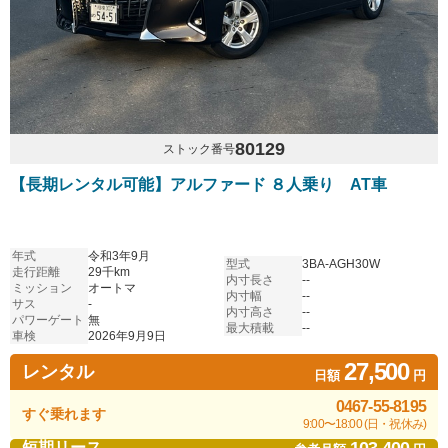
80129
ストック番号
【長期レンタル可能】アルファード ８人乗り AT車
年式
令和3年9月
型式
3BA-AGH30W
走行距離
29千km
内寸長さ
--
ミッション
オートマ
内寸幅
--
サス
-
内寸高さ
--
パワーゲート
無
最大積載
--
車検
2026年9月9日
27,500
レンタル
日額
円
0467-55-8195
すぐ乗れます
9:00〜18:00 (日・祝休み)
短期リース