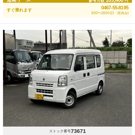
103,400
参考月額
円
0467-55-8195
すぐ乗れます
9:00〜18:00 (日・祝休み)
73671
ストック番号