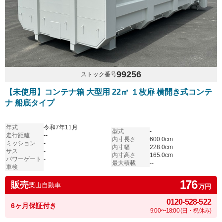
99256
ストック番号
【未使用】コンテナ箱 大型用 22㎥ １枚扉 横開き式コンテ
ナ 船底タイプ
年式
令和7年11月
型式
-
走行距離
--
内寸長さ
600.0cm
ミッション
-
内寸幅
228.0cm
サス
-
内寸高さ
165.0cm
パワーゲート
-
最大積載
--
車検
176
販売
栗山自動車
万円
0120-528-522
6ヶ月保証付き
9:00〜18:00 (日・祝休み)