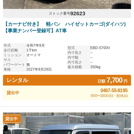
92623
ストック番号
【カーナビ付き】 軽バン ハイゼットカーゴ(ダイハツ)
【事業ナンバー登録可】AT車
年式
令和7年9月
型式
EBD-S700V
走行距離
1千km
内寸長さ
--
ミッション
オートマ
内寸幅
--
サス
-
内寸高さ
--
パワーゲート
無
最大積載
350kg
車検
2027年9月29日
7,700
レンタル
日額
円
0467-55-8195
貸出中
9:00〜18:00 (日・祝休み)
貸出中