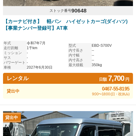
90648
ストック番号
【カーナビ付き】 軽バン ハイゼットカーゴ(ダイハツ)
【事業ナンバー登録可】AT車
年式
令和7年7月
型式
EBD-S700V
走行距離
1千km
内寸長さ
--
ミッション
-
内寸幅
--
サス
-
内寸高さ
--
パワーゲート
-
最大積載
350kg
車検
2027年6月30日
7,700
レンタル
日額
円
0467-55-8195
貸出中
9:00〜18:00 (日・祝休み)
貸出中