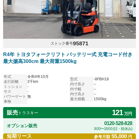
95871
ストック番号
R4年 トヨタフォークリフト バッテリー式 充電コード付き
最大揚高300cm 最大荷重1500kg
年式
令和4年10月
型式
-8FBH18
走行距離
3千km
内寸長さ
--
ミッション
-
内寸幅
--
サス
-
内寸高さ
--
パワーゲート
無
最大積載
1500kg
車検
121
販売
トラスキー
万円
0120-528-828
オプション販売
9:00〜18:00 (日・祝休み)
55,000
短期リース
参考月額
円