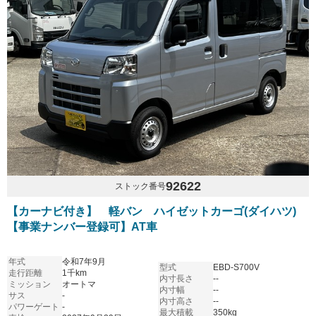
92622
ストック番号
【カーナビ付き】 軽バン ハイゼットカーゴ(ダイハツ)
【事業ナンバー登録可】AT車
年式
令和7年9月
型式
EBD-S700V
走行距離
1千km
内寸長さ
--
ミッション
オートマ
内寸幅
--
サス
-
内寸高さ
--
パワーゲート
-
最大積載
350kg