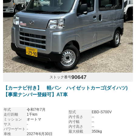
90647
ストック番号
【カーナビ付き】 軽バン ハイゼットカーゴ(ダイハツ)
【事業ナンバー登録可】AT車
年式
令和7年7月
型式
EBD-S700V
走行距離
1千km
内寸長さ
--
ミッション
オートマ
内寸幅
--
サス
-
内寸高さ
--
パワーゲート
-
最大積載
350kg
車検
2027年6月30日