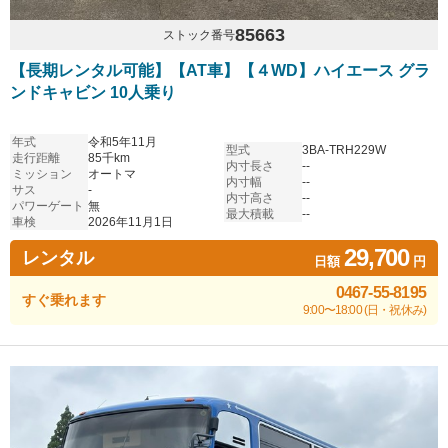
85663
ストック番号
【長期レンタル可能】【AT車】【４WD】ハイエース グラ
ンドキャビン 10人乗り
年式
令和5年11月
型式
3BA-TRH229W
走行距離
85千km
内寸長さ
--
ミッション
オートマ
内寸幅
--
サス
-
内寸高さ
--
パワーゲート
無
最大積載
--
車検
2026年11月1日
29,700
レンタル
日額
円
0467-55-8195
すぐ乗れます
9:00〜18:00 (日・祝休み)