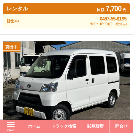
7,700
レンタル
日額
円
0467-55-8195
貸出中
9:00〜18:00 (日・祝休み)
貸出中
ホーム
トラック検索
閲覧履歴
問合せ
メニュー