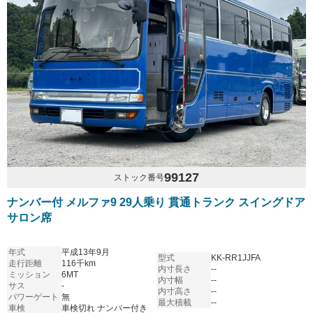
99127
ストック番号
ナンバー付 メルファ9 29人乗り 貫通トランク スイングドア
サロン席
年式
平成13年9月
型式
KK-RR1JJFA
走行距離
116千km
内寸長さ
--
ミッション
6MT
内寸幅
--
サス
-
内寸高さ
--
パワーゲート
無
最大積載
--
車検
車検切れ ナンバー付き