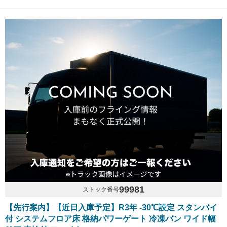
99981
ストック番号
【先行案内】【近日入庫予定】R3年 -30℃設定 スタンバイ
付 システムフロア床 格納パワーゲート 冷凍バン ワイド幅