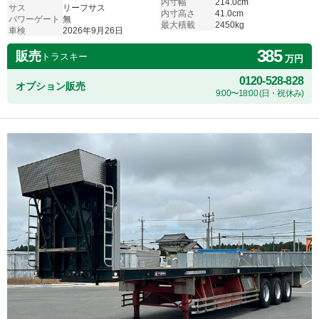
内寸幅
214.0cm
サス
リーフサス
内寸高さ
41.0cm
パワーゲート
無
最大積載
2450kg
車検
2026年9月26日
385
販売
トラスキー
万円
0120-528-828
オプション販売
9:00〜18:00 (日・祝休み)