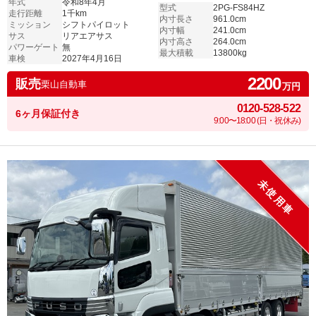
年式
令和8年4月
型式
2PG-FS84HZ
走行距離
1千km
内寸長さ
961.0cm
ミッション
シフトパイロット
内寸幅
241.0cm
サス
リアエアサス
内寸高さ
264.0cm
パワーゲート
無
最大積載
13800kg
車検
2027年4月16日
2200
販売
栗山自動車
万円
0120-528-522
6ヶ月保証付き
9:00〜18:00 (日・祝休み)
未使用車