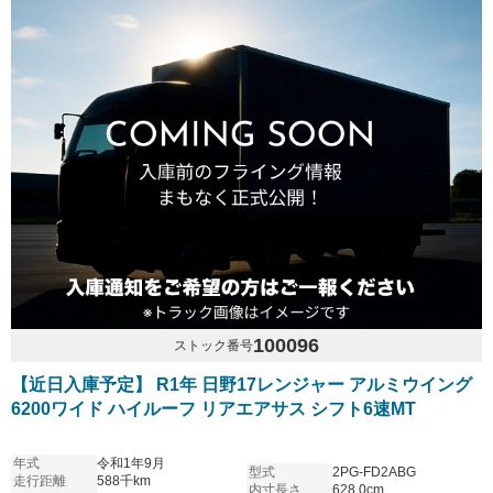
100096
ストック番号
【近日入庫予定】 R1年 日野17レンジャー アルミウイング
6200ワイド ハイルーフ リアエアサス シフト6速MT
年式
令和1年9月
型式
2PG-FD2ABG
走行距離
588千km
内寸長さ
628.0cm