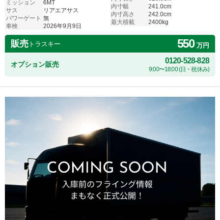
ミッション
6MT
内寸幅
241.0cm
サス
リアエアサス
内寸高さ
242.0cm
パワーゲート
無
最大積載
2400kg
車検
2026年9月9日
550
販売
トラスキー
万円
0120-528-828
オプション販売
9:00〜18:00 (日・祝休み)