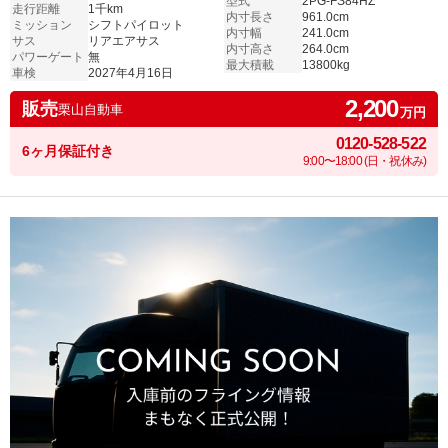
型式
2PG-FS84HZ
走行距離
1千km
内寸長さ
961.0cm
ミッション
シフトパイロット
内寸幅
241.0cm
サス
リアエアサス
内寸高さ
264.0cm
パワーゲート
無
最大積載
13800kg
車検
2027年4月16日
2,200
販売
栗山自動車
万円
0120-528-522
6ヶ月保証付き
9:00〜18:00 (日・祝休み)