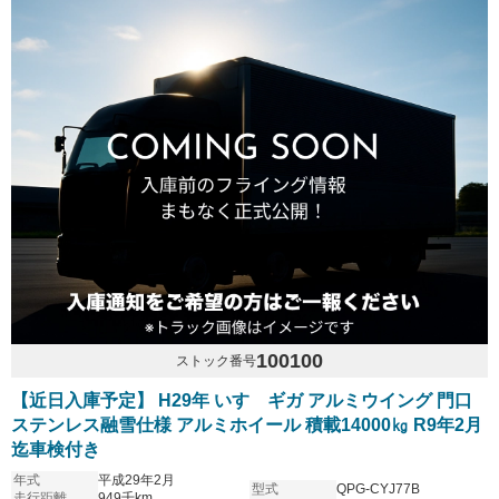
100100
ストック番号
【近日入庫予定】 H29年 いすゞギガ アルミウイング 門口
ステンレス融雪仕様 アルミホイール 積載14000㎏ R9年2月
迄車検付き
年式
平成29年2月
型式
QPG-CYJ77B
走行距離
949千km