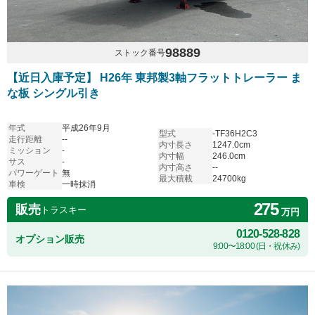
98889
ストック番号
【近日入庫予定】 H26年 東邦製3軸フラットトレーラー ま
な板 シングル引き
年式
平成26年9月
型式
-TF36H2C3
走行距離
--
内寸長さ
1247.0cm
ミッション
-
内寸幅
246.0cm
サス
-
内寸高さ
--
パワーゲート
無
最大積載
24700kg
車検
一時抹消
275
販売
トラスキー
万円
0120-528-828
オプション販売
9:00〜18:00 (日・祝休み)