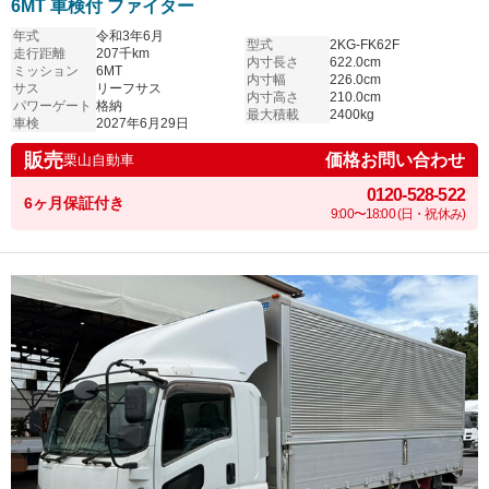
6MT 車検付 ファイター
年式
令和3年6月
型式
2KG-FK62F
走行距離
207千km
内寸長さ
622.0cm
ミッション
6MT
内寸幅
226.0cm
サス
リーフサス
内寸高さ
210.0cm
パワーゲート
格納
最大積載
2400kg
車検
2027年6月29日
販売
価格お問い合わせ
栗山自動車
0120-528-522
6ヶ月保証付き
9:00〜18:00 (日・祝休み)