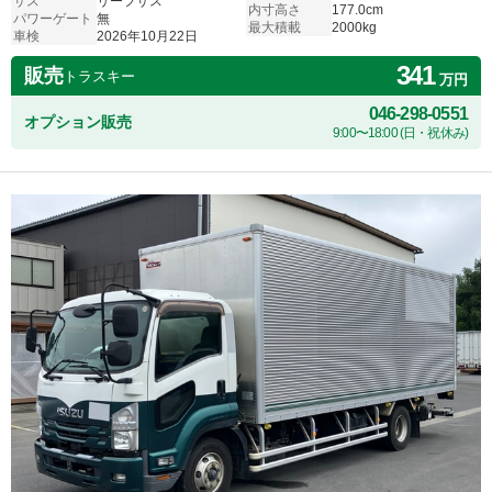
サス
リーフサス
内寸高さ
177.0cm
パワーゲート
無
最大積載
2000kg
車検
2026年10月22日
341
販売
トラスキー
万円
046-298-0551
オプション販売
9:00〜18:00 (日・祝休み)