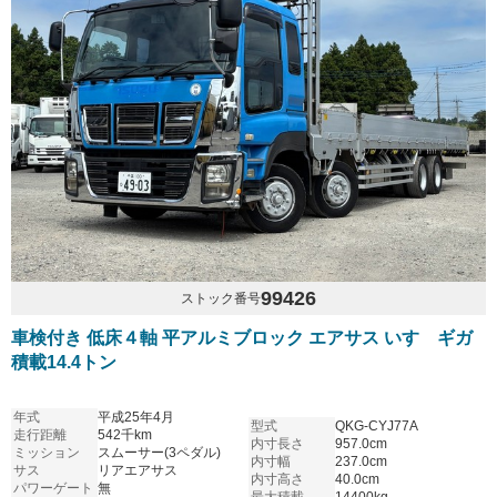
99426
ストック番号
車検付き 低床４軸 平アルミブロック エアサス いすゞギガ
積載14.4トン
年式
平成25年4月
型式
QKG-CYJ77A
走行距離
542千km
内寸長さ
957.0cm
ミッション
スムーサー(3ペダル)
内寸幅
237.0cm
サス
リアエアサス
内寸高さ
40.0cm
パワーゲート
無