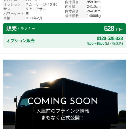
内寸長さ
959.0cm
ミッション
スムーサー(3ペダル)
内寸幅
241.0cm
サス
リアエアサス
内寸高さ
264.0cm
パワーゲート
無
最大積載
14000kg
車検
2027年2月
528
販売
トラスキー
万円
0120-528-828
オプション販売
9:00〜18:00 (日・祝休み)