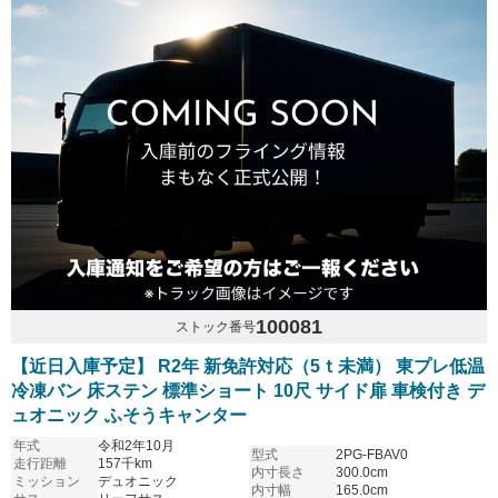
100081
ストック番号
【近日入庫予定】 R2年 新免許対応（5ｔ未満） 東プレ低温
冷凍バン 床ステン 標準ショート 10尺 サイド扉 車検付き デ
ュオニック ふそうキャンター
年式
令和2年10月
型式
2PG-FBAV0
走行距離
157千km
内寸長さ
300.0cm
ミッション
デュオニック
内寸幅
165.0cm