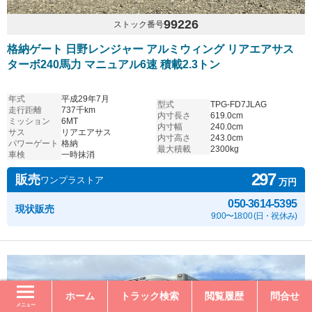
99226
ストック番号
格納ゲート 日野レンジャー アルミウィング リアエアサス
ターボ240馬力 マニュアル6速 積載2.3トン
年式
平成29年7月
型式
TPG-FD7JLAG
走行距離
737千km
内寸長さ
619.0cm
ミッション
6MT
内寸幅
240.0cm
サス
リアエアサス
内寸高さ
243.0cm
パワーゲート
格納
最大積載
2300kg
車検
一時抹消
297
販売
ワンプラストア
万円
050-3614-5395
現状販売
9:00〜18:00 (日・祝休み)
ホーム
トラック検索
閲覧履歴
問合せ
メニュー