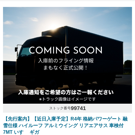
99741
ストック番号
【先行案内】【近日入庫予定】R4年 格納パワーゲート 融
雪仕様 ハイルーフ アルミウイング リアエアサス 車検付
7MT いすゞ ギガ