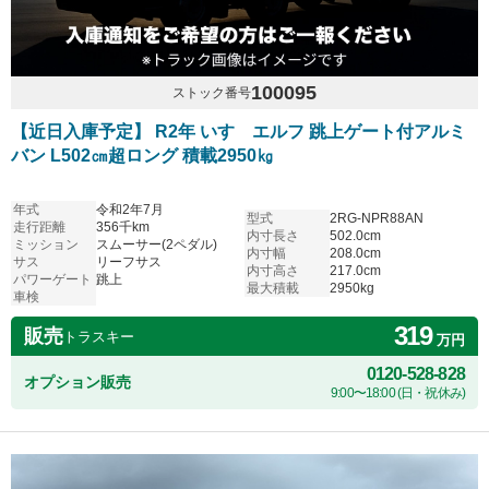
100095
ストック番号
【近日入庫予定】 R2年 いすゞエルフ 跳上ゲート付アルミ
バン L502㎝超ロング 積載2950㎏
年式
令和2年7月
型式
2RG-NPR88AN
走行距離
356千km
内寸長さ
502.0cm
ミッション
スムーサー(2ペダル)
内寸幅
208.0cm
サス
リーフサス
内寸高さ
217.0cm
パワーゲート
跳上
最大積載
2950kg
車検
319
販売
トラスキー
万円
0120-528-828
オプション販売
9:00〜18:00 (日・祝休み)