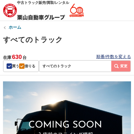
中古トラック販売/買取/レンタル
ホーム
すべてのトラック
630
順番/件数を変える
在庫
台
買う
借りる
すべてのトラック
変更