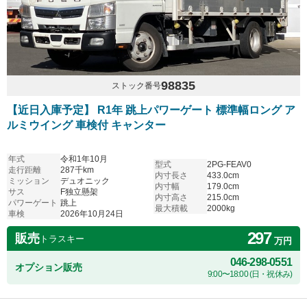
98835
ストック番号
【近日入庫予定】 R1年 跳上パワーゲート 標準幅ロング ア
ルミウイング 車検付 キャンター
年式
令和1年10月
型式
2PG-FEAV0
走行距離
287千km
内寸長さ
433.0cm
ミッション
デュオニック
内寸幅
179.0cm
サス
F独立懸架
内寸高さ
215.0cm
パワーゲート
跳上
最大積載
2000kg
車検
2026年10月24日
297
販売
トラスキー
万円
046-298-0551
オプション販売
9:00〜18:00 (日・祝休み)