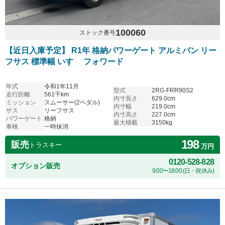
100060
ストック番号
【近日入庫予定】 R1年 格納パワーゲート アルミバン リー
フサス 標準幅 いすゞ フォワード
年式
令和1年11月
型式
2RG-FRR90S2
走行距離
561千km
内寸長さ
629.0cm
ミッション
スムーサー(2ペダル)
内寸幅
219.0cm
サス
リーフサス
内寸高さ
227.0cm
パワーゲート
格納
最大積載
3150kg
車検
一時抹消
198
販売
トラスキー
万円
0120-528-828
オプション販売
9:00〜18:00 (日・祝休み)