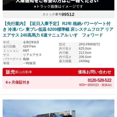
99512
ストック番号
【先行案内】【近日入庫予定】 R2年 格納パワーゲート付
き 冷凍バン 東プレ低温 6200標準幅 床システムフロア リア
エアサス 240高馬力 6速マニュアル いすゞフォワード
年式
令和2年8月
型式
2PG-FRR90T2
走行距離
426千km
内寸長さ
625.0cm
ミッション
6MT
内寸幅
212.0cm
サス
リアエアサス
内寸高さ
206.0cm
パワーゲート
格納
最大積載
2450kg
車検
一時抹消
販売
価格お問い合わせ
栗山自動車
0120-528-522
6ヶ月保証付き
9:00〜18:00 (日・祝休み)