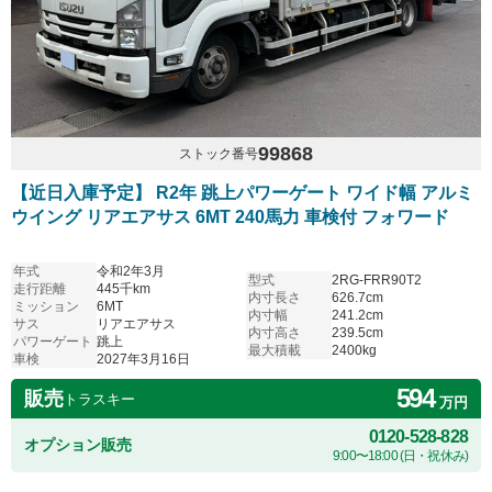
99868
ストック番号
【近日入庫予定】 R2年 跳上パワーゲート ワイド幅 アルミ
ウイング リアエアサス 6MT 240馬力 車検付 フォワード
年式
令和2年3月
型式
2RG-FRR90T2
走行距離
445千km
内寸長さ
626.7cm
ミッション
6MT
内寸幅
241.2cm
サス
リアエアサス
内寸高さ
239.5cm
パワーゲート
跳上
最大積載
2400kg
車検
2027年3月16日
594
販売
トラスキー
万円
0120-528-828
オプション販売
9:00〜18:00 (日・祝休み)