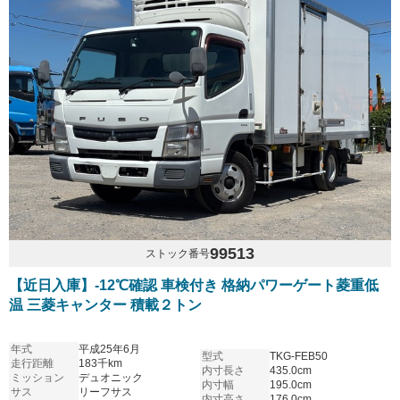
99513
ストック番号
【近日入庫】-12℃確認 車検付き 格納パワーゲート菱重低
温 三菱キャンター 積載２トン
年式
平成25年6月
型式
TKG-FEB50
走行距離
183千km
内寸長さ
435.0cm
ミッション
デュオニック
内寸幅
195.0cm
サス
リーフサス
内寸高さ
176.0cm