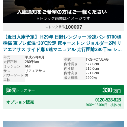
100097
ストック番号
【近日入庫予定】 H29年 日野レンジャー 冷凍バン 6700標
準幅 東プレ低温ｰ30℃設定 床キーストン ジョルダー2列 リ
アエアサス サイド扉 6速マニュアル 走行距離280千㎞ シフ
ト6速MT
年式
平成29年8月
型式
TKG-FC7JLAG
走行距離
280千km
内寸長さ
677.0cm
ミッション
6MT
内寸幅
215.0cm
サス
リアエアサス
内寸高さ
221.0cm
パワーゲート
無
最大積載
2500kg
車検
330
販売
トラスキー
万円
0120-528-828
オプション販売
9:00〜18:00 (日・祝休み)