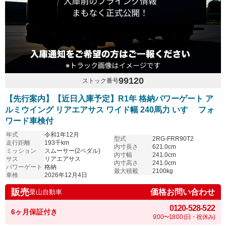
99120
ストック番号
【先行案内】【近日入庫予定】R1年 格納パワーゲート ア
ルミウイング リアエアサス ワイド幅 240馬力 いすゞ フォ
ワード車検付
年式
令和1年12月
型式
2RG-FRR90T2
走行距離
193千km
内寸長さ
621.0cm
ミッション
スムーサー(2ペダル)
内寸幅
241.0cm
サス
リアエアサス
内寸高さ
241.0cm
パワーゲート
格納
最大積載
2100kg
車検
2026年12月4日
販売
価格お問い合わせ
栗山自動車
0120-528-522
6ヶ月保証付き
9:00〜18:00 (日・祝休み)