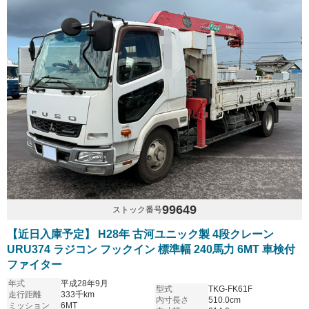
99649
ストック番号
【近日入庫予定】 H28年 古河ユニック製 4段クレーン
URU374 ラジコン フックイン 標準幅 240馬力 6MT 車検付
ファイター
年式
平成28年9月
型式
TKG-FK61F
走行距離
333千km
内寸長さ
510.0cm
ミッション
6MT