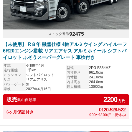
92475
ストック番号
【未使用】 R８年 融雪仕様 4軸アルミウイング ハイルーフ
6R20エンジン搭載 リアエアサス アルミホイール シフトパ
イロット ふそうスーパーグレート 車検付き
年式
令和8年4月
型式
2PG-FS84HZ
走行距離
1千km
内寸長さ
961.0cm
ミッション
シフトパイロット
内寸幅
241.0cm
サス
リアエアサス
内寸高さ
264.0cm
パワーゲート
無
最大積載
13800kg
車検
2027年4月16日
2200
販売
栗山自動車
万円
0120-528-522
6ヶ月保証付き
9:00〜18:00 (日・祝休み)