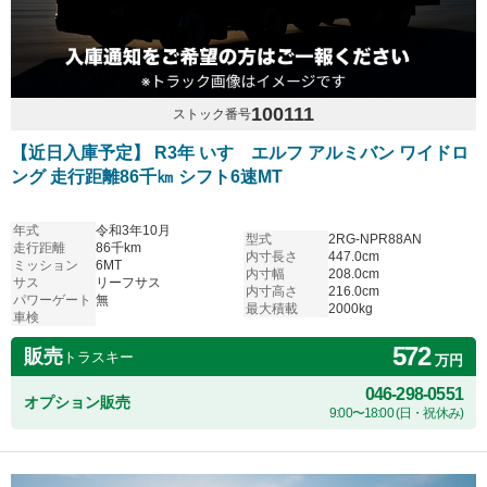
100111
ストック番号
【近日入庫予定】 R3年 いすゞエルフ アルミバン ワイドロ
ング 走行距離86千㎞ シフト6速MT
年式
令和3年10月
型式
2RG-NPR88AN
走行距離
86千km
内寸長さ
447.0cm
ミッション
6MT
内寸幅
208.0cm
サス
リーフサス
内寸高さ
216.0cm
パワーゲート
無
最大積載
2000kg
車検
572
販売
トラスキー
万円
046-298-0551
オプション販売
9:00〜18:00 (日・祝休み)