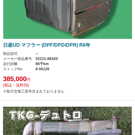
日産UD マフラー (DPF/DPD/DPR) R6年
部品型式
--
メーカー部品番号
52231-88420
走行距離
86千km
ストックNo.
8-56126
385,000
円
(税込・送料別)
※取付交換工賃等含まれておりません