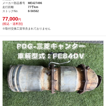
メーカー部品番号
ME427496
走行距離
77千km
ストックNo.
8-56582
77,000
円
(税込・送料別)
※取付交換工賃等含まれておりません