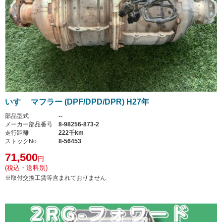
いすゞ マフラー (DPF/DPD/DPR) H27年
部品型式
--
メーカー部品番号
8-98256-873-2
走行距離
222千km
ストックNo.
8-56453
71,500
円
(税込・送料別)
※取付交換工賃等含まれておりません