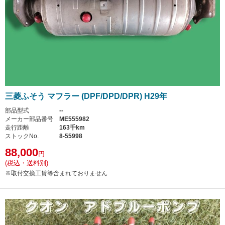
三菱ふそう マフラー (DPF/DPD/DPR) H29年
部品型式
--
メーカー部品番号
ME555982
走行距離
163千km
ストックNo.
8-55998
88,000
円
(税込・送料別)
※取付交換工賃等含まれておりません