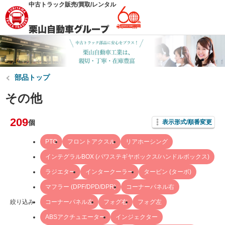
中古トラック販売/買取/レンタル
部品トップ
その他
209
個
表示形式/順番変更
PTO
フロントアクスル
リアホーシング
インテグラルBOX (パワステギヤボックス/ハンドルボックス)
ラジエター
インタークーラー
タービン (ターボ)
マフラー (DPF/DPD/DPR)
コーナーパネル右
絞り込み
コーナーパネル左
フォグ右
フォグ左
ABSアクチュエーター
インジェクター