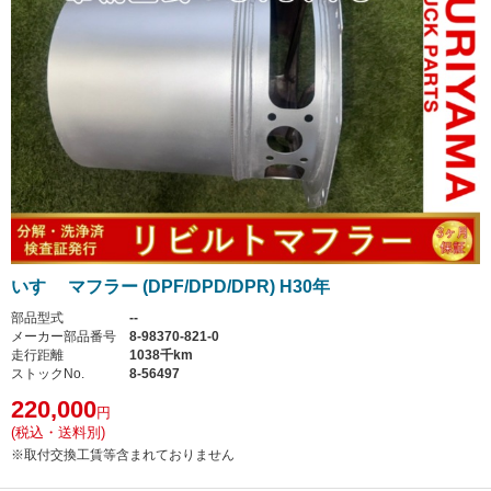
いすゞ マフラー (DPF/DPD/DPR) H30年
部品型式
--
メーカー部品番号
8-98370-821-0
走行距離
1038千km
ストックNo.
8-56497
220,000
円
(税込・送料別)
※取付交換工賃等含まれておりません