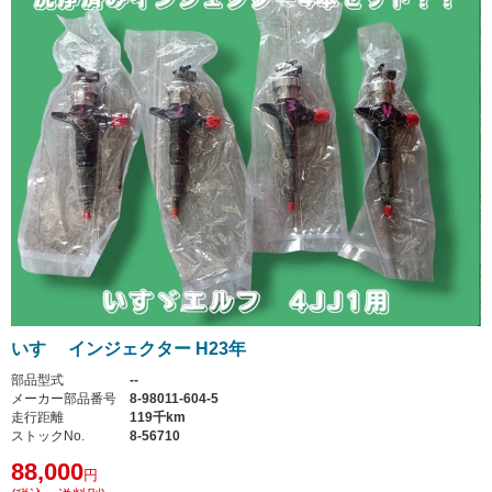
いすゞ インジェクター H23年
部品型式
--
メーカー部品番号
8-98011-604-5
走行距離
119千km
ストックNo.
8-56710
88,000
円