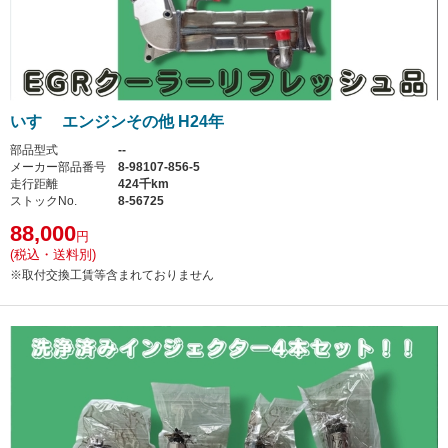
いすゞ エンジンその他 H24年
部品型式
--
メーカー部品番号
8-98107-856-5
走行距離
424千km
ストックNo.
8-56725
88,000
円
(税込・送料別)
※取付交換工賃等含まれておりません