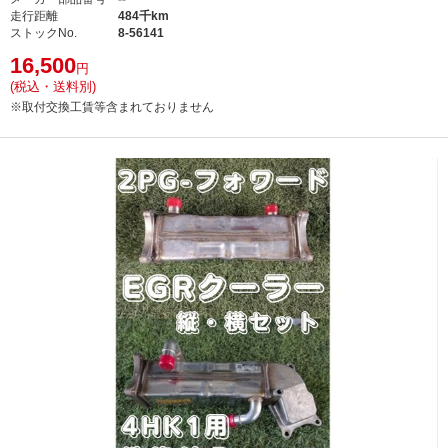
走行距離
484千km
ストックNo.
8-56141
16,500
円
(税込・送料別)
※取付交換工賃等含まれておりません