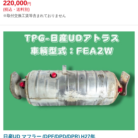
220,000
円
(税込・送料別)
※取付交換工賃等含まれておりません
日産UD マフラー (DPF/DPD/DPR) H27年