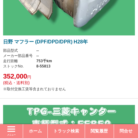
日野 マフラー (DPF/DPD/DPR) H28年
部品型式
--
メーカー部品番号
--
走行距離
753千km
ストックNo.
8-55813
352,000
円
(税込・送料別)
※取付交換工賃等含まれておりません
ホーム
トラック検索
閲覧履歴
問合せ
メニュー