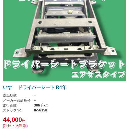
いすゞ ドライバーシート R4年
部品型式
--
メーカー部品番号
--
走行距離
306千km
ストックNo.
8-56358
44,000
円
(税込・送料別)