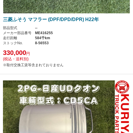
三菱ふそう マフラー (DPF/DPD/DPR) H22年
部品型式
--
メーカー部品番号
ME416255
走行距離
584千km
ストックNo.
8-56553
330,000
円
(税込・送料別)
※取付交換工賃等含まれておりません