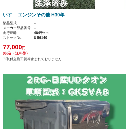
いすゞ エンジンその他 H30年
部品型式
--
メーカー部品番号
--
走行距離
484千km
ストックNo.
8-56140
77,000
円
(税込・送料別)
※取付交換工賃等含まれておりません