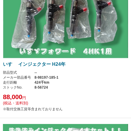
いすゞ インジェクター H24年
部品型式
--
メーカー部品番号
8-98197-185-1
走行距離
424千km
ストックNo.
8-56724
88,000
円
(税込・送料別)
※取付交換工賃等含まれておりません