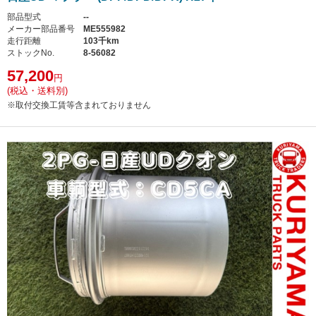
部品型式
--
メーカー部品番号
ME555982
走行距離
103千km
ストックNo.
8-56082
57,200
円
(税込・送料別)
※取付交換工賃等含まれておりません