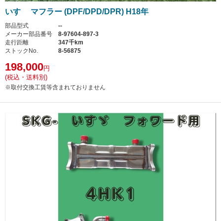
いすゞ マフラー (DPF/DPD/DPR) H18年
部品型式
--
メーカー部品番号
8-97604-897-3
走行距離
347千km
ストックNo.
8-56875
198,000
円
(税込・送料別)
※取付交換工賃等含まれておりません