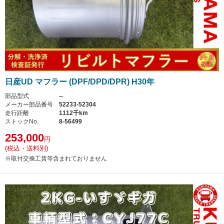
日産UD マフラー (DPF/DPD/DPR) H30年
部品型式
--
メーカー部品番号
52233-52304
走行距離
1112千km
ストックNo.
8-56499
253,000
円
(税込・送料別)
※取付交換工賃等含まれておりません