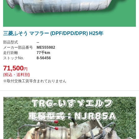
三菱ふそう マフラー (DPF/DPD/DPR) H25年
部品型式
--
メーカー部品番号
ME555982
走行距離
77千km
ストックNo.
8-56456
71,500
円
(税込・送料別)
※取付交換工賃等含まれておりません