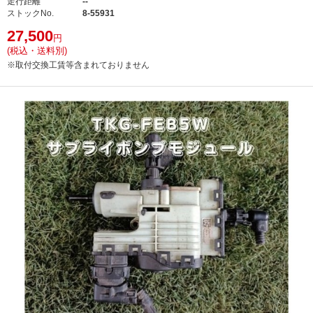
走行距離
--
ストックNo.
8-55931
27,500
円
(税込・送料別)
※取付交換工賃等含まれておりません