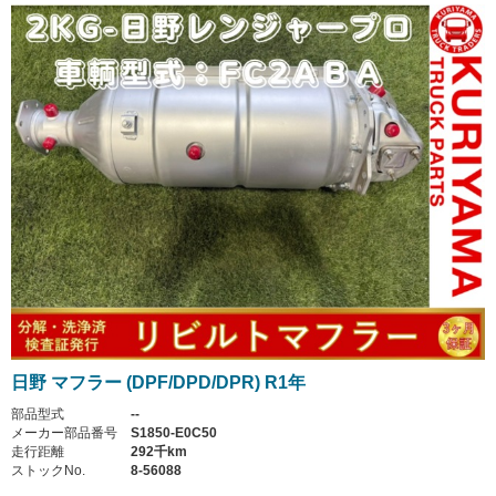
日野 マフラー (DPF/DPD/DPR) R1年
部品型式
--
メーカー部品番号
S1850-E0C50
走行距離
292千km
ストックNo.
8-56088