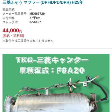
三菱ふそう マフラー (DPF/DPD/DPR) H25年
部品型式
--
メーカー部品番号
MK667729
走行距離
77千km
ストックNo.
8-56457
44,000
円
(税込・送料別)
※取付交換工賃等含まれておりません