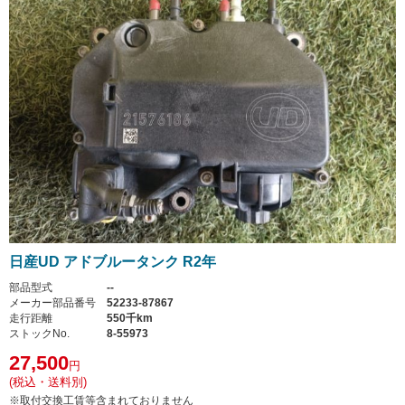
日産UD アドブルータンク R2年
部品型式
--
メーカー部品番号
52233-87867
走行距離
550千km
ストックNo.
8-55973
27,500
円
(税込・送料別)
※取付交換工賃等含まれておりません