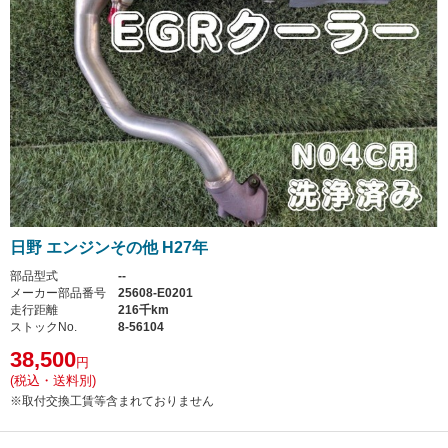
日野 エンジンその他 H27年
部品型式
--
メーカー部品番号
25608-E0201
走行距離
216千km
ストックNo.
8-56104
38,500
円
(税込・送料別)
※取付交換工賃等含まれておりません