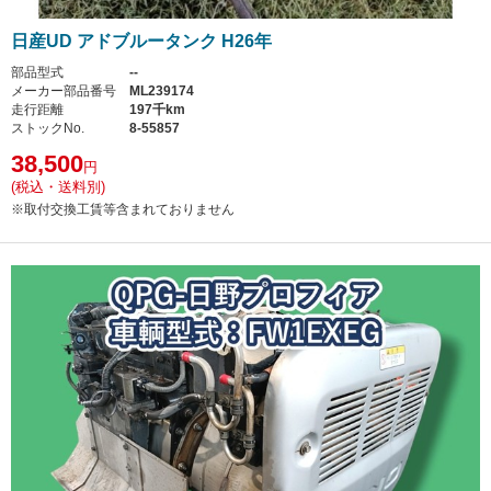
日産UD アドブルータンク H26年
部品型式
--
メーカー部品番号
ML239174
走行距離
197千km
ストックNo.
8-55857
38,500
円
(税込・送料別)
※取付交換工賃等含まれておりません