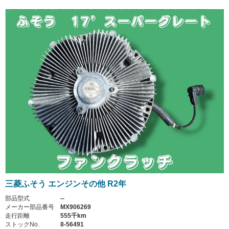
三菱ふそう エンジンその他 R2年
部品型式
--
メーカー部品番号
MX906269
走行距離
555千km
ストックNo.
8-56491