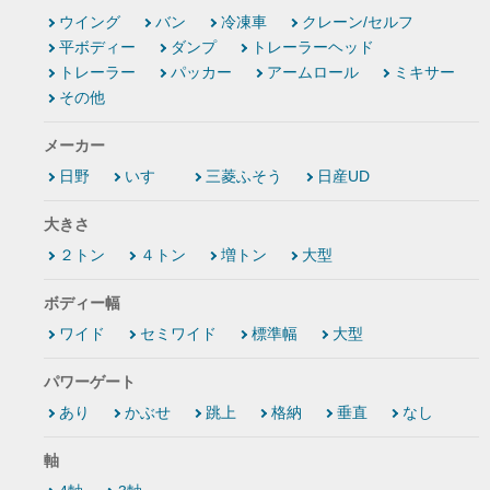
ウイング
バン
冷凍車
クレーン/セルフ
平ボディー
ダンプ
トレーラーヘッド
トレーラー
パッカー
アームロール
ミキサー
その他
メーカー
日野
いすゞ
三菱ふそう
日産UD
大きさ
２トン
４トン
増トン
大型
ボディー幅
ワイド
セミワイド
標準幅
大型
パワーゲート
あり
かぶせ
跳上
格納
垂直
なし
軸