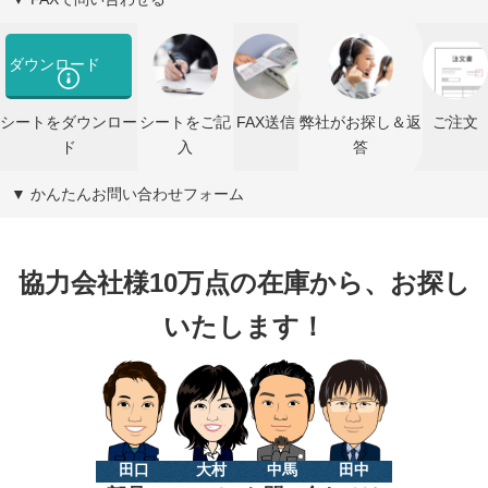
ダウンロード
シートをダウンロー
シートをご記
FAX送信
弊社がお探し＆返
ご注文
ド
入
答
▼ かんたんお問い合わせフォーム
協力会社様10万点の在庫から、お探し
いたします！
田口
大村
中馬
田中