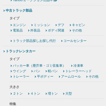
Yahoo!オークション出品中
中古トラック部品
タイプ
エンジン
ミッション
デフ
キャビン
電装品
外装品
ボディ関連
その他
トラック部品探しお探し代行
コールセンター
トラックレンタカー
タイプ
パッカー車（塵芥車・ゴミ収集車）
冷凍車
ウイング
バン
軽バン
トレーラーヘッド
トレーラー
平ボディー
アームロール
その他
大きさ
２トン
４トン
増トン
大型
特集