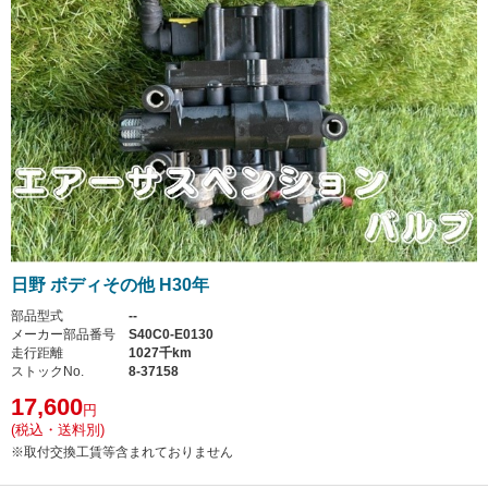
日野 ボディその他 H30年
部品型式
--
メーカー部品番号
S40C0-E0130
走行距離
1027千km
ストックNo.
8-37158
17,600
円
(税込・送料別)
※取付交換工賃等含まれておりません