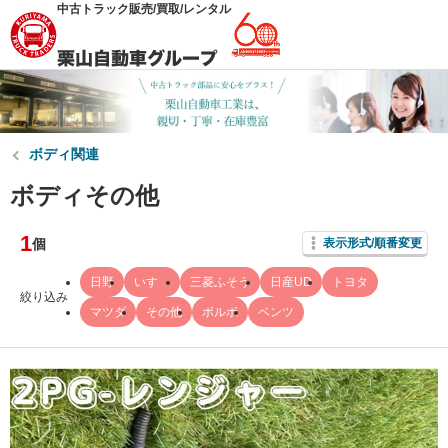
中古トラック販売/買取/レンタル
ボディ関連
ボディその他
1
個
表示形式/順番変更
日野
いすゞ
三菱ふそう
日産UD
トヨタ
絞り込み
マツダ
その他
ボルボ
ベンツ