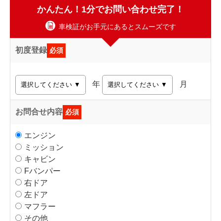
かんたん！1分でお問い合わせ完了！
車検証がお手元にあるとスムーズです
初度登録
必須
年
月
お問合せ内容
必須
エンジン
ミッション
キャビン
Fバンパー
右ドア
左ドア
マフラー
その他