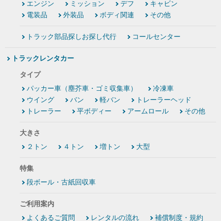
エンジン
ミッション
デフ
キャビン
電装品
外装品
ボディ関連
その他
トラック部品探しお探し代行
コールセンター
トラックレンタカー
タイプ
パッカー車（塵芥車・ゴミ収集車）
冷凍車
ウイング
バン
軽バン
トレーラーヘッド
トレーラー
平ボディー
アームロール
その他
大きさ
２トン
４トン
増トン
大型
特集
段ボール・古紙回収車
ご利用案内
よくあるご質問
レンタルの流れ
補償制度・規約