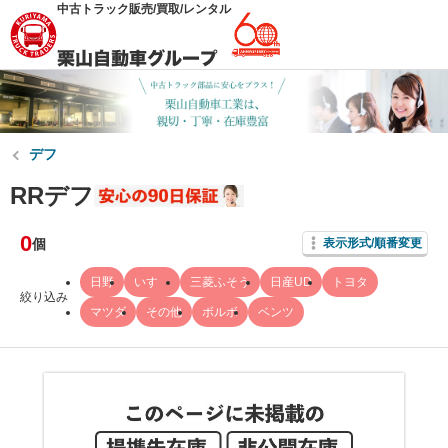
中古トラック販売/買取/レンタル
デフ
RRデフ
0
個
表示形式/順番変更
日野
いすゞ
三菱ふそう
日産UD
トヨタ
絞り込み
マツダ
その他
ボルボ
ベンツ