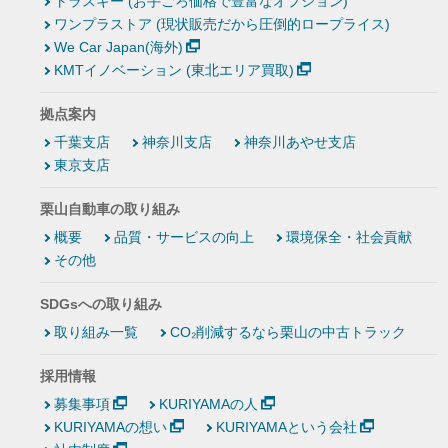
トラスキー (お手ごろ価格で豊富なオプション)
ワンプラストア (現状販売だから圧倒的ロープライス)
We Car Japan(海外)
KMTイノベーション (東北エリア買取)
拠点案内
千葉支店
神奈川支店
神奈川あやせ支店
東京支店
栗山自動車の取り組み
概要
品質・サービスの向上
環境保全・社会貢献
その他
SDGsへの取り組み
取り組み一覧
CO₂削減するなら栗山の中古トラック
採用情報
募集事項
KURIYAMAの人
KURIYAMAの想い
KURIYAMAという会社