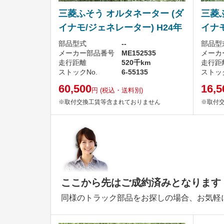
三菱ふそう オルタネーター (ダ
三菱
イナモ/ジェネレーター) H24年
イナモ
部品型式
--
部品型
メーカー部品番号
ME152535
メーカ
走行距離
520千km
走行距
ストックNo.
6-55135
ストック
60,500
16,5
円
(税込・送料別)
※取付交換工賃等含まれておりません
※取付
ここから先はご成約済みとなります
同様のトラック部品をお探しの場合、お気軽