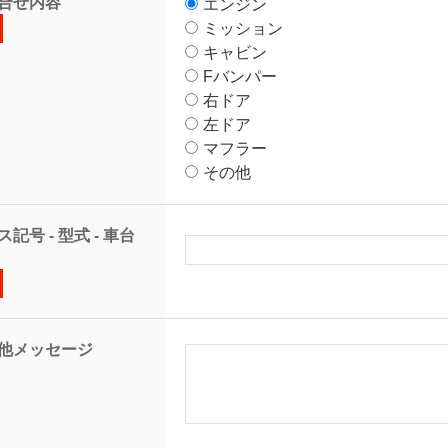
合せ内容
エンジン
ミッション
キャビン
Fバンパー
右ドア
左ドア
マフラー
その他
記号 - 型式 - 車台
他メッセージ