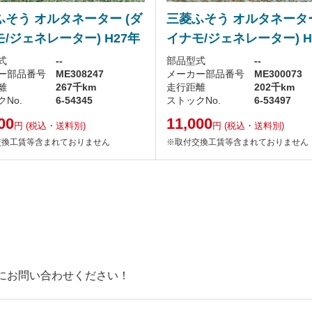
ふそう オルタネーター (ダ
三菱ふそう オルタネーター
/ジェネレーター) H27年
イナモ/ジェネレーター) H
式
--
部品型式
--
ー部品番号
ME308247
メーカー部品番号
ME300073
離
267千km
走行距離
202千km
No.
6-54345
ストックNo.
6-53497
00
11,000
円
(税込・送料別)
円
(税込・送料別)
交換工賃等含まれておりません
※取付交換工賃等含まれておりません
にお問い合わせください！