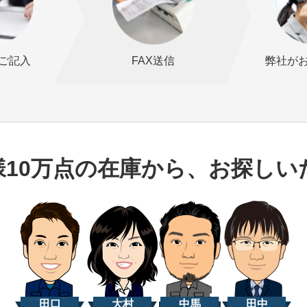
ご記入
FAX送信
弊社が
様10万点の在庫から、お探しい
田口
大村
中馬
田中