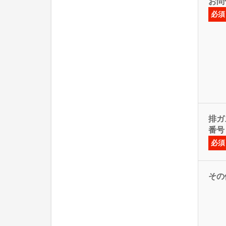
お問
必須
排ガス
番号
必須
その