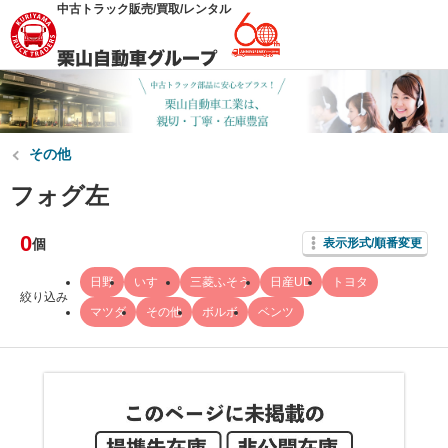
中古トラック販売/買取/レンタル
その他
フォグ左
0
個
表示形式/順番変更
日野
いすゞ
三菱ふそう
日産UD
トヨタ
絞り込み
マツダ
その他
ボルボ
ベンツ