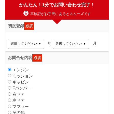
かんたん！1分でお問い合わせ完了！
車検証がお手元にあるとスムーズです
初度登録
必須
年
月
お問合せ内容
必須
エンジン
ミッション
キャビン
Fバンパー
右ドア
左ドア
マフラー
その他