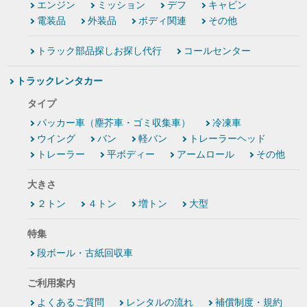
エンジン
ミッション
デフ
キャビン
電装品
外装品
ボディ関連
その他
トラック部品探しお探し代行
コールセンター
トラックレンタカー
タイプ
パッカー車（塵芥車・ゴミ収集車）
冷凍車
ウイング
バン
軽バン
トレーラーヘッド
トレーラー
平ボディー
アームロール
その他
大きさ
２トン
４トン
増トン
大型
特集
段ボール・古紙回収車
ご利用案内
よくあるご質問
レンタルの流れ
補償制度・規約