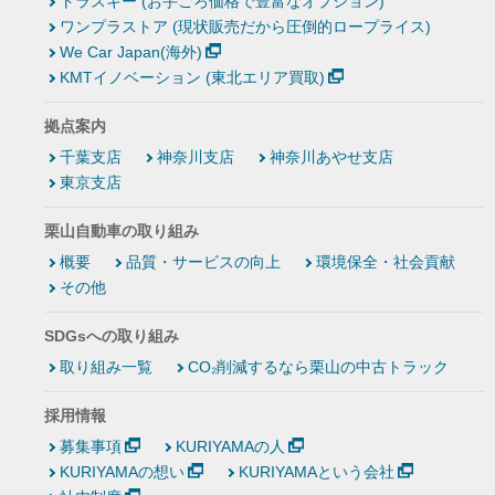
トラスキー (お手ごろ価格で豊富なオプション)
ワンプラストア (現状販売だから圧倒的ロープライス)
We Car Japan(海外)
KMTイノベーション (東北エリア買取)
拠点案内
千葉支店
神奈川支店
神奈川あやせ支店
東京支店
栗山自動車の取り組み
概要
品質・サービスの向上
環境保全・社会貢献
その他
SDGsへの取り組み
取り組み一覧
CO₂削減するなら栗山の中古トラック
採用情報
募集事項
KURIYAMAの人
KURIYAMAの想い
KURIYAMAという会社