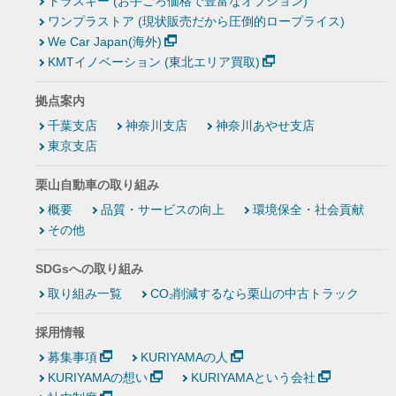
トラスキー (お手ごろ価格で豊富なオプション)
ワンプラストア (現状販売だから圧倒的ロープライス)
We Car Japan(海外)
KMTイノベーション (東北エリア買取)
拠点案内
千葉支店
神奈川支店
神奈川あやせ支店
東京支店
栗山自動車の取り組み
概要
品質・サービスの向上
環境保全・社会貢献
その他
SDGsへの取り組み
取り組み一覧
CO₂削減するなら栗山の中古トラック
採用情報
募集事項
KURIYAMAの人
KURIYAMAの想い
KURIYAMAという会社