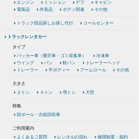
エンジン
ミッション
デフ
キャビン
電装品
外装品
ボディ関連
その他
トラック部品探しお探し代行
コールセンター
トラックレンタカー
タイプ
パッカー車（塵芥車・ゴミ収集車）
冷凍車
ウイング
バン
軽バン
トレーラーヘッド
トレーラー
平ボディー
アームロール
その他
大きさ
２トン
４トン
増トン
大型
特集
段ボール・古紙回収車
ご利用案内
よくあるご質問
レンタルの流れ
補償制度・規約