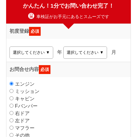
かんたん！1分でお問い合わせ完了！
車検証がお手元にあるとスムーズです
初度登録
必須
年
月
お問合せ内容
必須
エンジン
ミッション
キャビン
Fバンパー
右ドア
左ドア
マフラー
その他