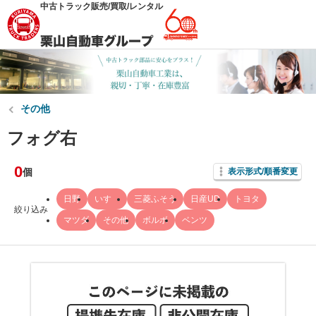
中古トラック販売/買取/レンタル
その他
フォグ右
0
個
表示形式/順番変更
日野
いすゞ
三菱ふそう
日産UD
トヨタ
絞り込み
マツダ
その他
ボルボ
ベンツ