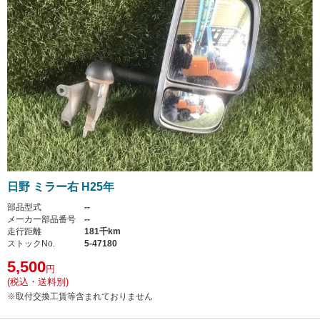
日野 ミラー右 H25年
部品型式
--
メーカー部品番号
--
走行距離
181千km
ストックNo.
5-47180
5,500
円
(税込・送料別)
※取付交換工賃等含まれておりません