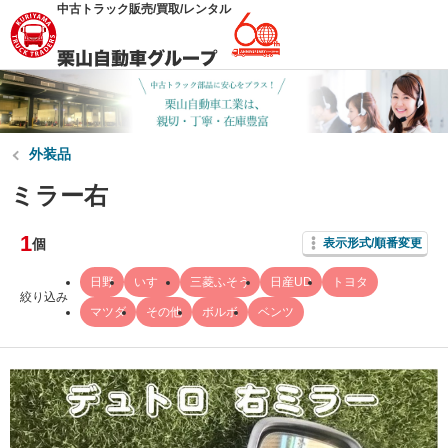
中古トラック販売/買取/レンタル
外装品
ミラー右
1
個
表示形式/順番変更
日野
いすゞ
三菱ふそう
日産UD
トヨタ
絞り込み
マツダ
その他
ボルボ
ベンツ