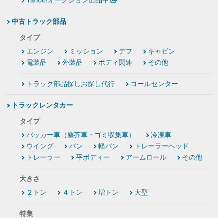
Yahoo!オークション出品中
中古トラック部品
タイプ
エンジン
ミッション
デフ
キャビン
電装品
外装品
ボディ関連
その他
トラック部品探しお探し代行
コールセンター
トラックレンタカー
タイプ
パッカー車（塵芥車・ゴミ収集車）
冷凍車
ウイング
バン
軽バン
トレーラーヘッド
トレーラー
平ボディー
アームロール
その他
大きさ
２トン
４トン
増トン
大型
特集