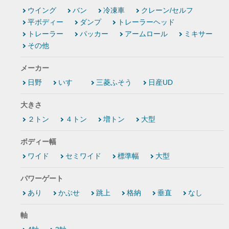
ウイング
バン
冷凍車
クレーン/セルフ
平ボディー
ダンプ
トレーラーヘッド
トレーラー
パッカー
アームロール
ミキサー
その他
メーカー
日野
いすゞ
三菱ふそう
日産UD
大きさ
２トン
４トン
増トン
大型
ボディー幅
ワイド
セミワイド
標準幅
大型
パワーゲート
あり
かぶせ
跳上
格納
垂直
なし
軸