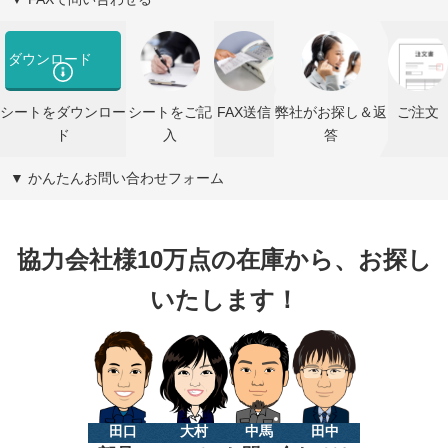
ダウンロード
シートをダウンロー
シートをご記
FAX送信
弊社がお探し＆返
ご注文
ド
入
答
▼ かんたんお問い合わせフォーム
協力会社様10万点の在庫から、お探し
いたします！
田口
大村
中馬
田中