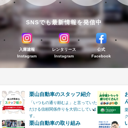
SNSでも最新情報を発信中
入庫速報
レンタリース
公式
Instagram
Instagram
Facebook
栗山自動車のスタッフ紹介
ん
イ
「いつもの通り頼むよ」と言っていた
だける信頼関係作りを大切にしていま
す。
栗山自動車の取り組み