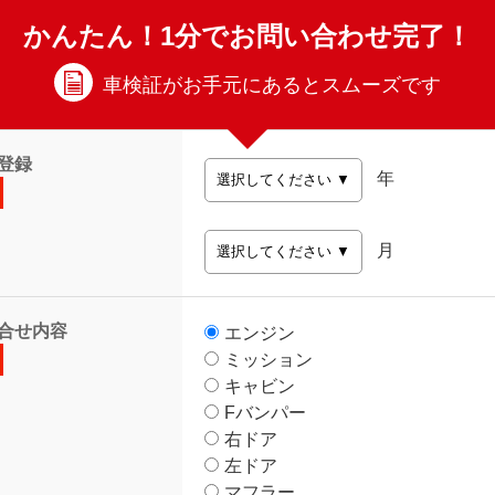
かんたん！1分でお問い合わせ完了！
車検証がお手元にあるとスムーズです
登録
年
月
合せ内容
エンジン
ミッション
キャビン
Fバンパー
右ドア
左ドア
マフラー