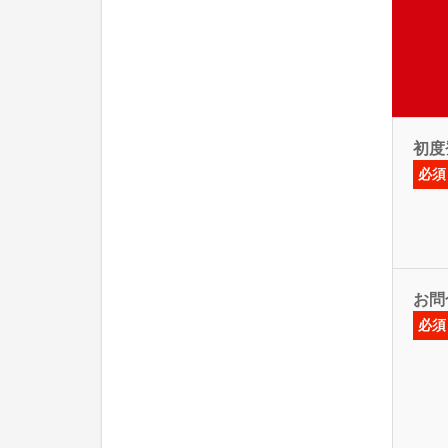
初度
必須
お問
必須