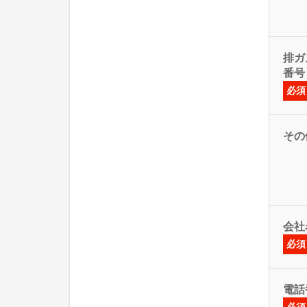
排ガス
番号
必須
その
会社
必須
電話