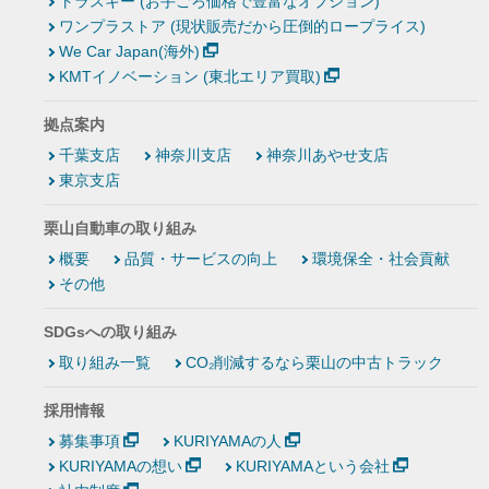
トラスキー (お手ごろ価格で豊富なオプション)
ワンプラストア (現状販売だから圧倒的ロープライス)
We Car Japan(海外)
KMTイノベーション (東北エリア買取)
拠点案内
千葉支店
神奈川支店
神奈川あやせ支店
東京支店
栗山自動車の取り組み
概要
品質・サービスの向上
環境保全・社会貢献
その他
SDGsへの取り組み
取り組み一覧
CO₂削減するなら栗山の中古トラック
採用情報
募集事項
KURIYAMAの人
KURIYAMAの想い
KURIYAMAという会社