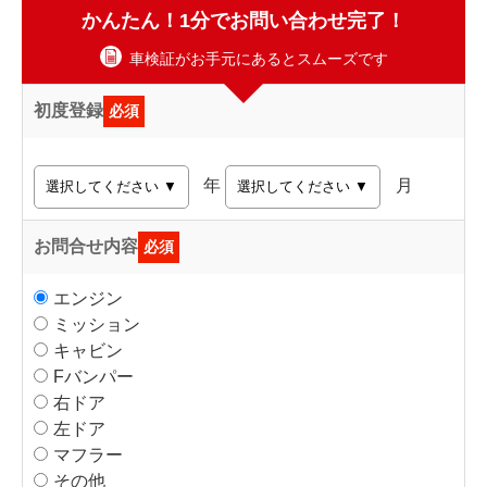
かんたん！1分でお問い合わせ完了！
車検証がお手元にあるとスムーズです
初度登録
必須
年
月
お問合せ内容
必須
エンジン
ミッション
キャビン
Fバンパー
右ドア
左ドア
マフラー
その他