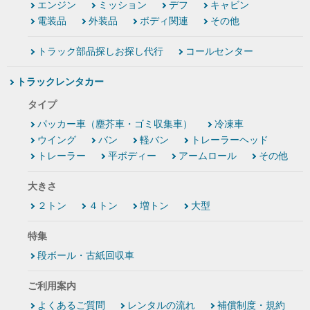
エンジン
ミッション
デフ
キャビン
電装品
外装品
ボディ関連
その他
トラック部品探しお探し代行
コールセンター
トラックレンタカー
タイプ
パッカー車（塵芥車・ゴミ収集車）
冷凍車
ウイング
バン
軽バン
トレーラーヘッド
トレーラー
平ボディー
アームロール
その他
大きさ
２トン
４トン
増トン
大型
特集
段ボール・古紙回収車
ご利用案内
よくあるご質問
レンタルの流れ
補償制度・規約