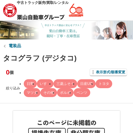
中古トラック販売/買取/レンタル
電装品
タコグラフ (デジタコ)
0
個
表示形式/順番変更
日野
いすゞ
三菱ふそう
日産UD
トヨタ
絞り込み
マツダ
その他
ボルボ
ベンツ