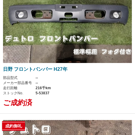
日野 フロントバンパー H27年
部品型式
--
メーカー部品番号
--
走行距離
216千km
ストックNo.
5-53837
ご成約済
成約御礼