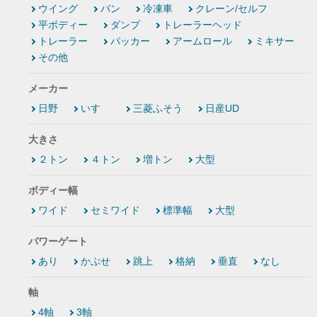
ウイング
バン
冷凍車
クレーン/セルフ
平ボディー
ダンプ
トレーラーヘッド
トレーラー
パッカー
アームロール
ミキサー
その他
メーカー
日野
いすゞ
三菱ふそう
日産UD
大きさ
２トン
４トン
増トン
大型
ボディー幅
ワイド
セミワイド
標準幅
大型
パワーゲート
あり
かぶせ
跳上
格納
垂直
なし
軸
4軸
3軸