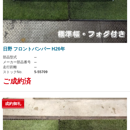
日野 フロントバンパー H26年
部品型式
--
メーカー部品番号
--
走行距離
--
ストックNo.
5-55709
ご成約済
成約御礼