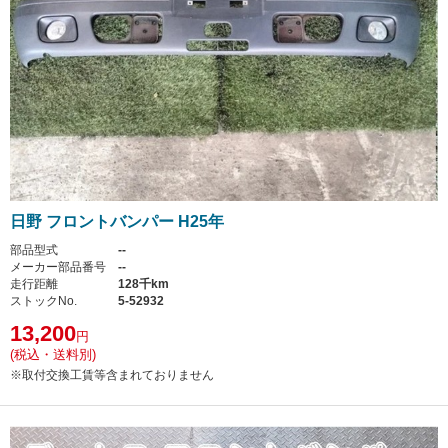
日野 フロントバンパー H25年
部品型式
--
メーカー部品番号
--
走行距離
128千km
ストックNo.
5-52932
13,200
円
(税込・送料別)
※取付交換工賃等含まれておりません