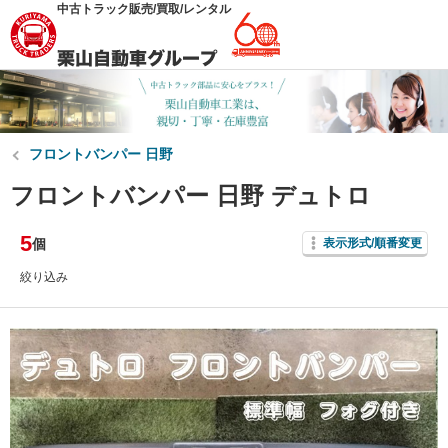
中古トラック販売/買取/レンタル
フロントバンパー 日野
フロントバンパー 日野 デュトロ
5
個
表示形式/順番変更
絞り込み