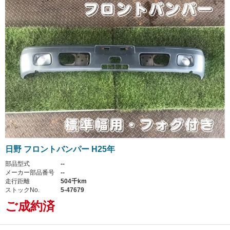
日野 フロントバンパー H25年
部品型式
--
メーカー部品番号
--
走行距離
504千km
ストックNo.
5-47679
ご成約済