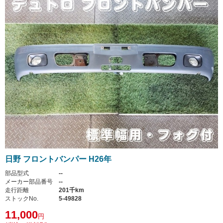
日野 フロントバンパー H26年
部品型式
--
メーカー部品番号
--
走行距離
201千km
ストックNo.
5-49828
11,000
円