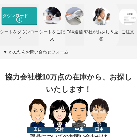
ダウンロード
シートをダウンロー
シートをご記
FAX送信
弊社がお探し＆返
ご注文
ド
入
答
▼ かんたんお問い合わせフォーム
協力会社様10万点の在庫から、お探し
いたします！
田口
大村
中馬
田中
部品についてのお問い合わせは