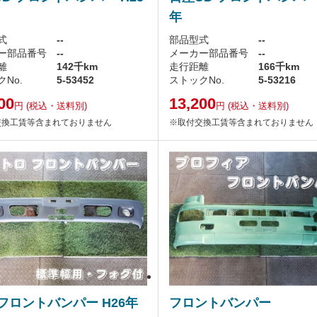
年
式
--
部品型式
--
ー部品番号
--
メーカー部品番号
--
離
142千km
走行距離
166千km
No.
5-53452
ストックNo.
5-53216
00
13,200
円
(税込・送料別)
円
(税込・送料別)
交換工賃等含まれておりません
※取付交換工賃等含まれておりません
フロントバンパー H26年
フロントバンパー