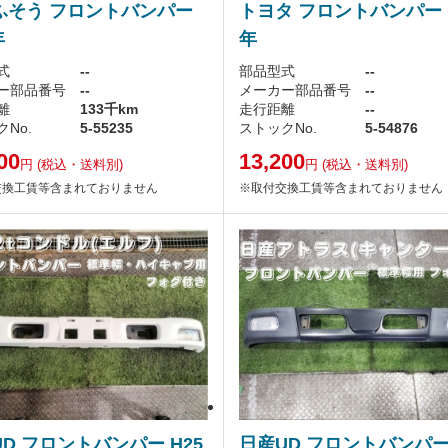
ふそう フロントバンパー
トヨタ フロントバンパー 
年
年
式
--
部品型式
--
ー部品番号
--
メーカー部品番号
--
離
133千km
走行距離
--
No.
5-55235
ストックNo.
5-54876
00
13,200
円
(税込・送料別)
円
(税込・送料別)
交換工賃等含まれておりません
※取付交換工賃等含まれておりません
D フロントバンパー H25
日産UD フロントバンパー 