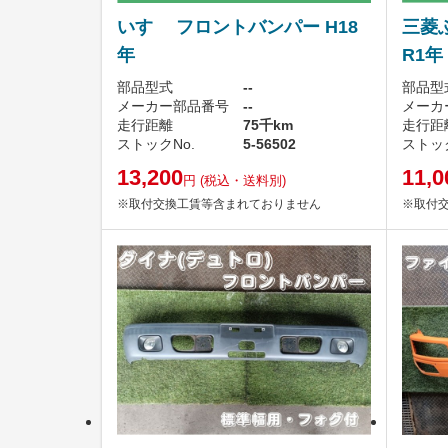
いすゞ フロントバンパー H18
三菱
年
R1年
部品型式
--
部品型
メーカー部品番号
--
メーカ
走行距離
75千km
走行距
ストックNo.
5-56502
ストック
13,200
11,0
円
(税込・送料別)
※取付交換工賃等含まれておりません
※取付