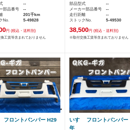
式
--
部品型式
--
ー部品番号
--
メーカー部品番号
--
離
201千km
走行距離
--
No.
5-49828
ストックNo.
5-49530
00
38,500
円
(税込・送料別)
円
(税込・送料別)
交換工賃等含まれておりません
※取付交換工賃等含まれておりません
 フロントバンパー H29
いすゞ フロントバンパー 
年