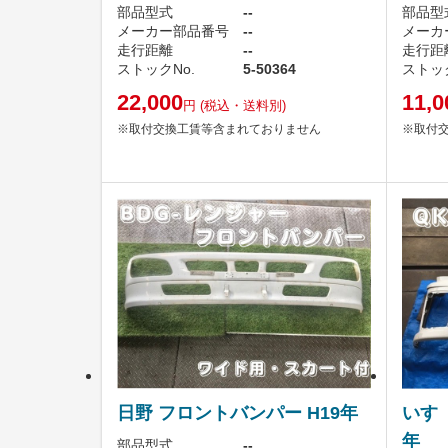
部品型式
--
部品型
メーカー部品番号
--
メーカ
走行距離
--
走行距
ストックNo.
5-50364
ストック
22,000
11,0
円
(税込・送料別)
※取付交換工賃等含まれておりません
※取付
日野 フロントバンパー H19年
いすゞ
年
部品型式
--