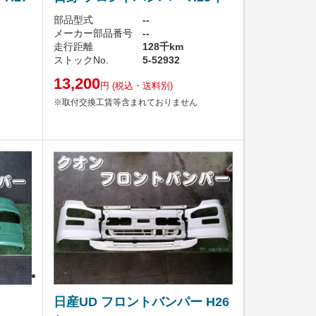
部品型式
--
メーカー部品番号
--
走行距離
128千km
ストックNo.
5-52932
13,200
円
(税込・送料別)
※取付交換工賃等含まれておりません
日産UD フロントバンパー H26