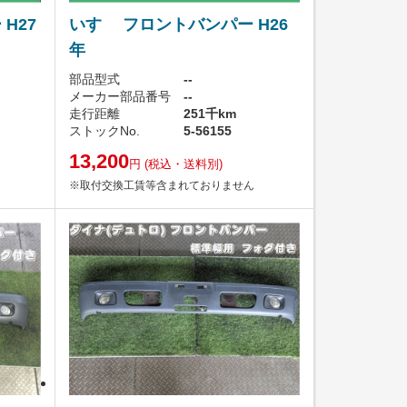
H27
いすゞ フロントバンパー H26
年
部品型式
--
メーカー部品番号
--
走行距離
251千km
ストックNo.
5-56155
13,200
円
(税込・送料別)
※取付交換工賃等含まれておりません