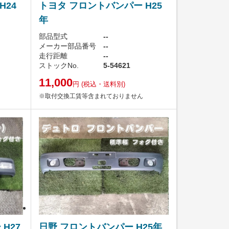
H24
トヨタ フロントバンパー H25
年
部品型式
--
メーカー部品番号
--
走行距離
--
ストックNo.
5-54621
11,000
円
(税込・送料別)
※取付交換工賃等含まれておりません
H27
日野 フロントバンパー H25年