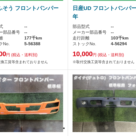
ふそう フロントバンパー
日産UD フロントバンパー 
年
式
--
部品型式
--
ー部品番号
--
メーカー部品番号
--
離
177千km
走行距離
103千km
No.
5-56388
ストックNo.
4-56294
00
10,000
円
(税込・送料別)
円
(税込・送料別)
交換工賃等含まれておりません
※取付交換工賃等含まれておりません