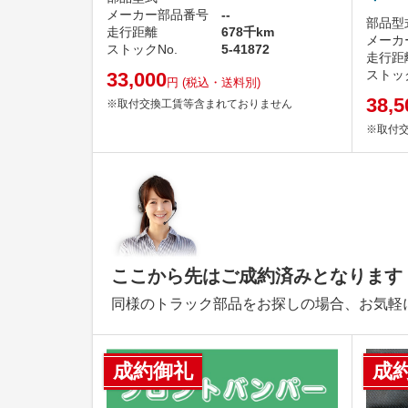
メーカー部品番号
--
部品型
走行距離
678千km
メーカ
ストックNo.
5-41872
走行距
ストック
33,000
円
(税込・送料別)
38,5
※取付交換工賃等含まれておりません
※取付
ここから先はご成約済みとなります
同様のトラック部品をお探しの場合、お気軽
成約御礼
成