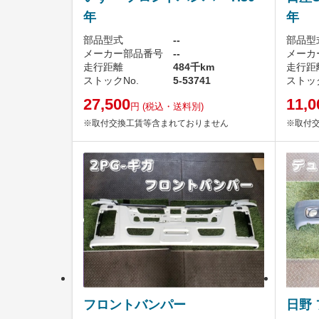
年
年
部品型式
--
部品型
メーカー部品番号
--
メーカ
走行距離
484千km
走行距
ストックNo.
5-53741
ストック
27,500
11,0
円
(税込・送料別)
※取付交換工賃等含まれておりません
※取付
フロントバンパー
日野 