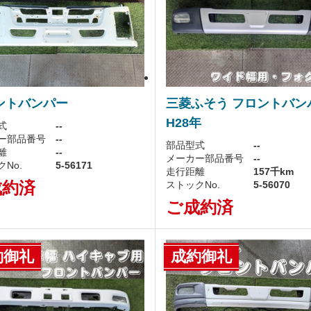
ントバンパー
三菱ふそう フロントバン
H28年
式
--
ー部品番号
--
部品型式
--
離
--
メーカー部品番号
--
No.
5-56171
走行距離
157千km
成約済
ストックNo.
5-56070
ご成約済
約御礼
成約御礼