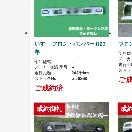
いすゞ フロントバンパー H23
フロ
年
部品型
メーカ
部品型式
--
走行距
メーカー部品番号
--
ストック
走行距離
204千km
ご
ストックNo.
5-56269
ご成約済
成約御礼
成