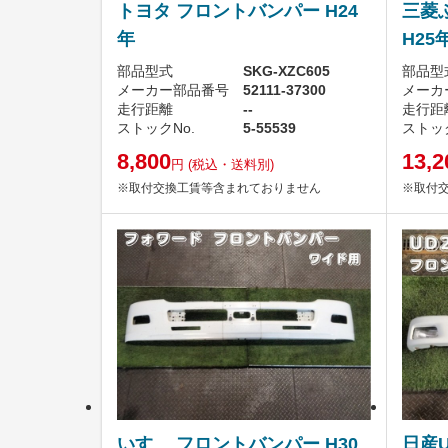
トヨタ フロントバンパー H24
三菱
年
H25
部品型式
SKG-XZC605
部品型
メーカー部品番号
52111-37300
メーカ
走行距離
--
走行距
ストックNo.
5-55539
ストック
8,800
13,2
円
(税込・送料別)
※取付交換工賃等含まれておりません
※取付
いすゞ フロントバンパー H30
日産U