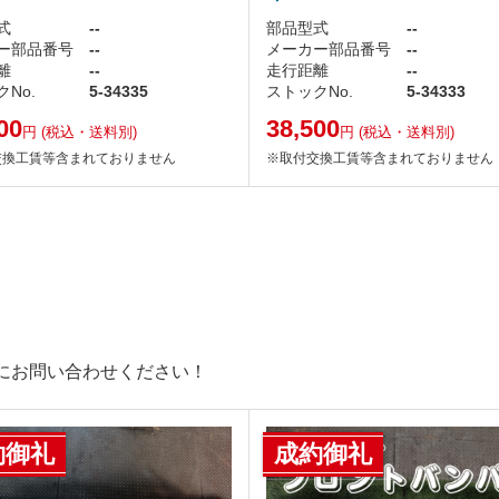
式
--
部品型式
--
ー部品番号
--
メーカー部品番号
--
離
--
走行距離
--
No.
5-34335
ストックNo.
5-34333
00
38,500
円
(税込・送料別)
円
(税込・送料別)
交換工賃等含まれておりません
※取付交換工賃等含まれておりません
にお問い合わせください！
約御礼
成約御礼