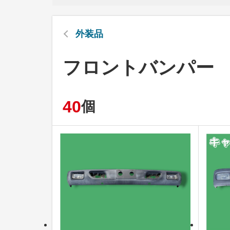
外装品
フロントバンパー
40
個