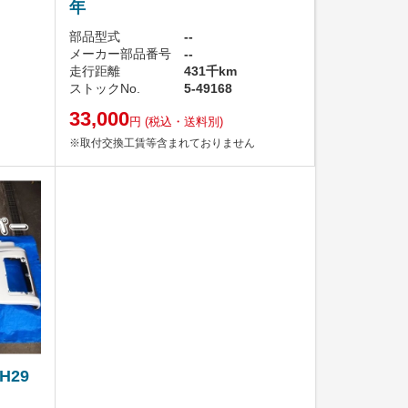
年
部品型式
--
メーカー部品番号
--
走行距離
431千km
ストックNo.
5-49168
33,000
円
(税込・送料別)
※取付交換工賃等含まれておりません
H29