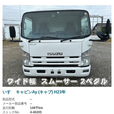
いすゞ キャビンAy (キャブ) H23年
部品型式
--
メーカー部品番号
--
走行距離
148千km
ストックNo.
4-40205