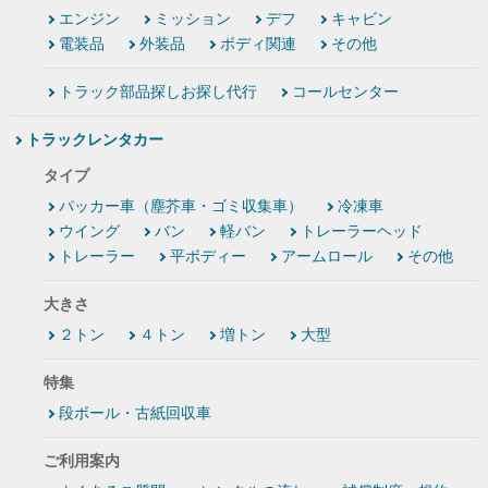
エンジン
ミッション
デフ
キャビン
電装品
外装品
ボディ関連
その他
トラック部品探しお探し代行
コールセンター
トラックレンタカー
タイプ
パッカー車（塵芥車・ゴミ収集車）
冷凍車
ウイング
バン
軽バン
トレーラーヘッド
トレーラー
平ボディー
アームロール
その他
大きさ
２トン
４トン
増トン
大型
特集
段ボール・古紙回収車
ご利用案内