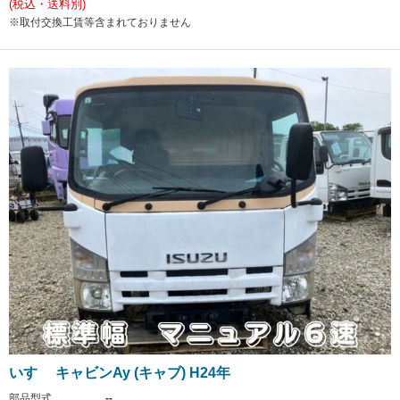
(税込・送料別)
※取付交換工賃等含まれておりません
いすゞ キャビンAy (キャブ) H24年
部品型式
--