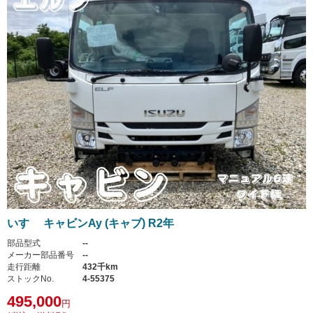
いすゞ キャビンAy (キャブ) R2年
部品型式
--
メーカー部品番号
--
走行距離
432千km
ストックNo.
4-55375
495,000
円