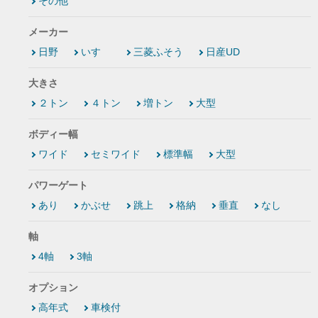
その他
メーカー
日野
いすゞ
三菱ふそう
日産UD
大きさ
２トン
４トン
増トン
大型
ボディー幅
ワイド
セミワイド
標準幅
大型
パワーゲート
あり
かぶせ
跳上
格納
垂直
なし
軸
4軸
3軸
オプション
高年式
車検付