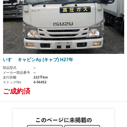
いすゞ キャビンAy (キャブ) H27年
部品型式
--
メーカー部品番号
--
走行距離
222千km
ストックNo.
4-56452
ご成約済