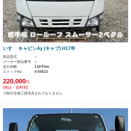
いすゞ キャビンAy (キャブ) H17年
部品型式
--
メーカー部品番号
--
走行距離
110千km
ストックNo.
4-54523
220,000
円
(税込・送料別)
※取付交換工賃等含まれておりません