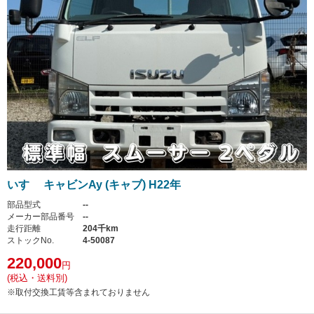
いすゞ キャビンAy (キャブ) H22年
部品型式
--
メーカー部品番号
--
走行距離
204千km
ストックNo.
4-50087
220,000
円
(税込・送料別)
※取付交換工賃等含まれておりません