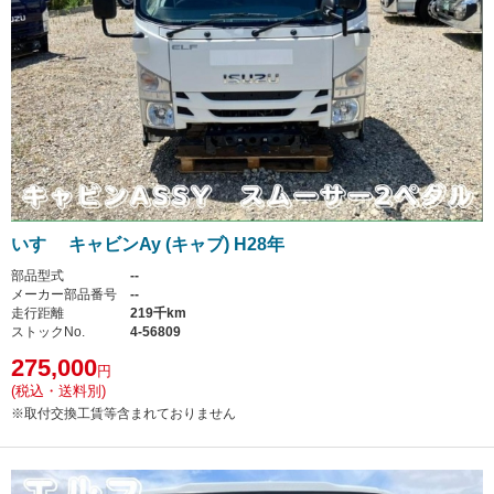
いすゞ キャビンAy (キャブ) H28年
部品型式
--
メーカー部品番号
--
走行距離
219千km
ストックNo.
4-56809
275,000
円
(税込・送料別)
※取付交換工賃等含まれておりません