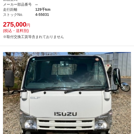
メーカー部品番号
--
走行距離
129千km
ストックNo.
4-55031
275,000
円
(税込・送料別)
※取付交換工賃等含まれておりません