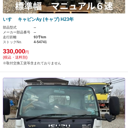
いすゞ キャビンAy (キャブ) H23年
部品型式
--
メーカー部品番号
--
走行距離
93千km
ストックNo.
4-54741
330,000
円
(税込・送料別)
※取付交換工賃等含まれておりません