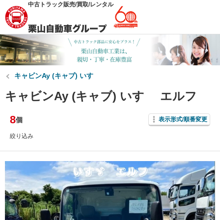
中古トラック販売/買取/レンタル
キャビンAy (キャブ) いすゞ
キャビンAy (キャブ) いすゞ エルフ
8
個
表示形式/順番変更
絞り込み