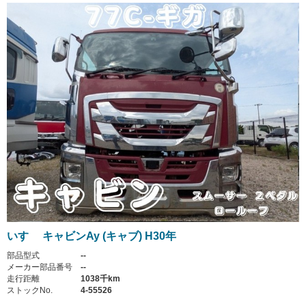
いすゞ キャビンAy (キャブ) H30年
部品型式
--
メーカー部品番号
--
走行距離
1038千km
ストックNo.
4-55526