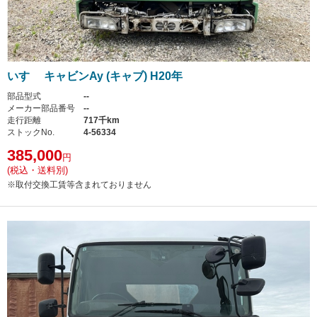
いすゞ キャビンAy (キャブ) H20年
部品型式
--
メーカー部品番号
--
走行距離
717千km
ストックNo.
4-56334
385,000
円
(税込・送料別)
※取付交換工賃等含まれておりません