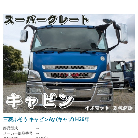
三菱ふそう キャビンAy (キャブ) H26年
部品型式
--
メーカー部品番号
--