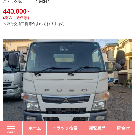
ストックNo.
4-54264
440,000
円
(税込・送料別)
※取付交換工賃等含まれておりません
ホーム
トラック検索
閲覧履歴
問合せ
メニュー