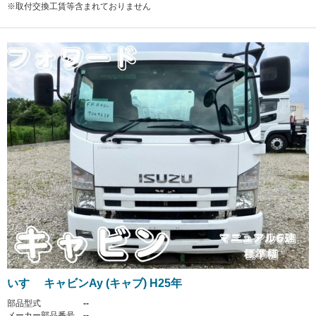
※取付交換工賃等含まれておりません
いすゞ キャビンAy (キャブ) H25年
部品型式
--
メーカー部品番号
--