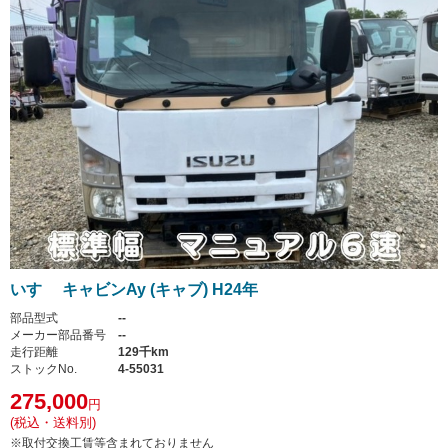
いすゞ キャビンAy (キャブ) H24年
部品型式
--
メーカー部品番号
--
走行距離
129千km
ストックNo.
4-55031
275,000
円
(税込・送料別)
※取付交換工賃等含まれておりません