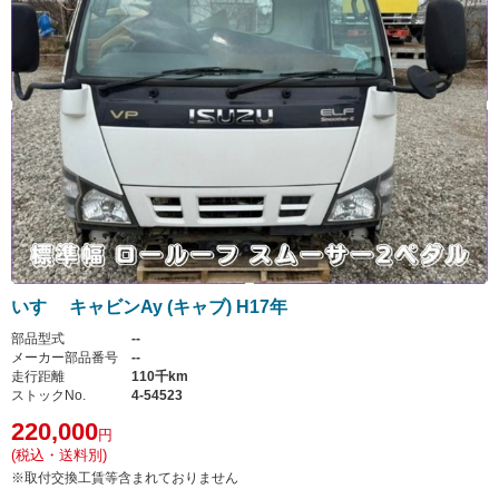
いすゞ キャビンAy (キャブ) H17年
部品型式
--
メーカー部品番号
--
走行距離
110千km
ストックNo.
4-54523
220,000
円
(税込・送料別)
※取付交換工賃等含まれておりません