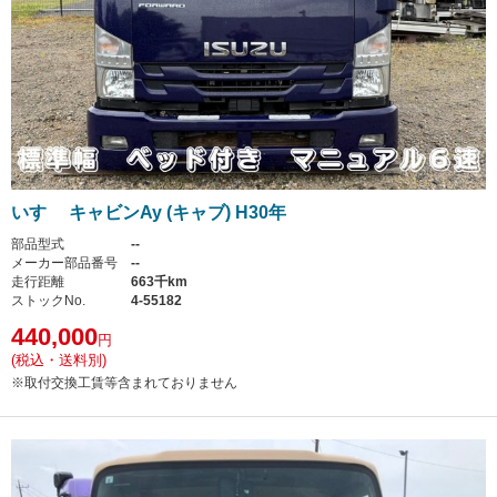
いすゞ キャビンAy (キャブ) H30年
部品型式
--
メーカー部品番号
--
走行距離
663千km
ストックNo.
4-55182
440,000
円
(税込・送料別)
※取付交換工賃等含まれておりません