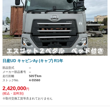
日産UD キャビンAy (キャブ) R1年
部品型式
--
メーカー部品番号
--
走行距離
505千km
ストックNo.
4-55560
2,420,000
円
(税込・送料別)
※取付交換工賃等含まれておりません