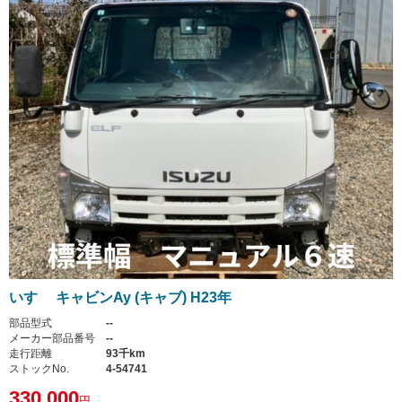
いすゞ キャビンAy (キャブ) H23年
部品型式
--
メーカー部品番号
--
走行距離
93千km
ストックNo.
4-54741
330,000
円