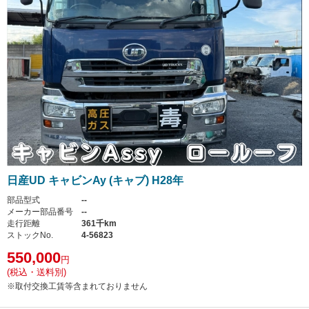
日産UD キャビンAy (キャブ) H28年
部品型式
--
メーカー部品番号
--
走行距離
361千km
ストックNo.
4-56823
550,000
円
(税込・送料別)
※取付交換工賃等含まれておりません