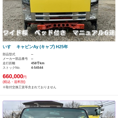
いすゞ キャビンAy (キャブ) H25年
部品型式
--
メーカー部品番号
--
走行距離
458千km
ストックNo.
4-54544
660,000
円
(税込・送料別)
※取付交換工賃等含まれておりません