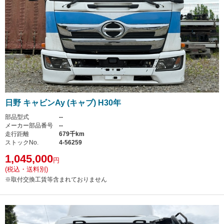
日野 キャビンAy (キャブ) H30年
部品型式
--
メーカー部品番号
--
走行距離
679千km
ストックNo.
4-56259
1,045,000
円
(税込・送料別)
※取付交換工賃等含まれておりません