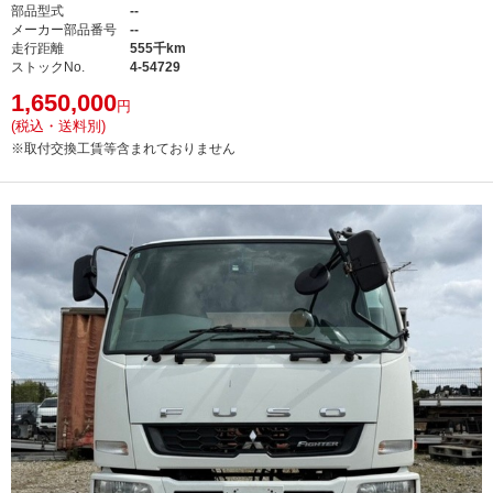
部品型式
--
メーカー部品番号
--
走行距離
555千km
ストックNo.
4-54729
1,650,000
円
(税込・送料別)
※取付交換工賃等含まれておりません