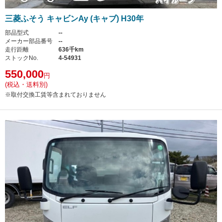
三菱ふそう キャビンAy (キャブ) H30年
部品型式
--
メーカー部品番号
--
走行距離
636千km
ストックNo.
4-54931
550,000
円
(税込・送料別)
※取付交換工賃等含まれておりません