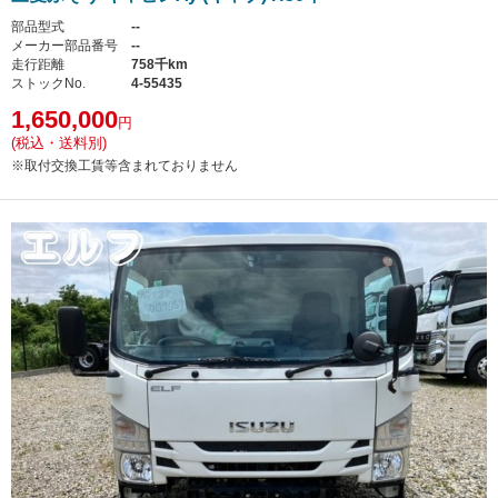
部品型式
--
メーカー部品番号
--
走行距離
758千km
ストックNo.
4-55435
1,650,000
円
(税込・送料別)
※取付交換工賃等含まれておりません