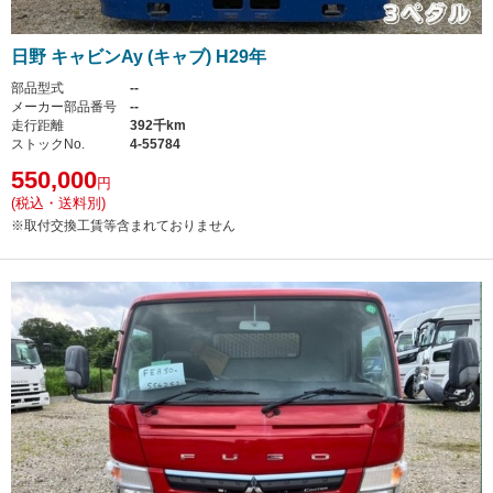
日野 キャビンAy (キャブ) H29年
部品型式
--
メーカー部品番号
--
走行距離
392千km
ストックNo.
4-55784
550,000
円
(税込・送料別)
※取付交換工賃等含まれておりません