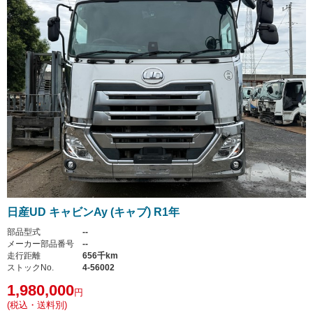
日産UD キャビンAy (キャブ) R1年
部品型式
--
メーカー部品番号
--
走行距離
656千km
ストックNo.
4-56002
1,980,000
円
(税込・送料別)