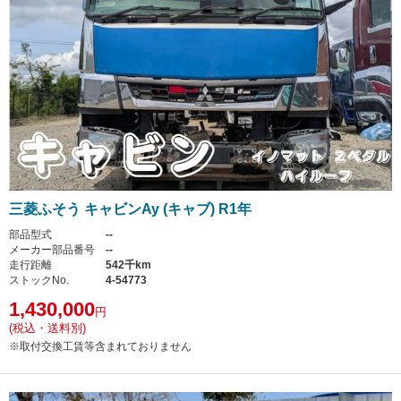
三菱ふそう キャビンAy (キャブ) R1年
部品型式
--
メーカー部品番号
--
走行距離
542千km
ストックNo.
4-54773
1,430,000
円
(税込・送料別)
※取付交換工賃等含まれておりません