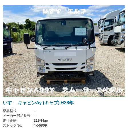
いすゞ キャビンAy (キャブ) H28年
部品型式
--
メーカー部品番号
--
走行距離
219千km
ストックNo.
4-56809