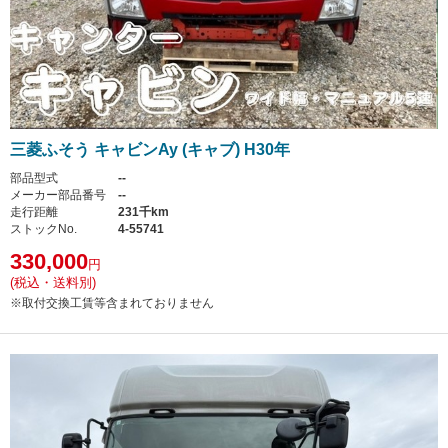
三菱ふそう キャビンAy (キャブ) H30年
部品型式
--
メーカー部品番号
--
走行距離
231千km
ストックNo.
4-55741
330,000
円
(税込・送料別)
※取付交換工賃等含まれておりません