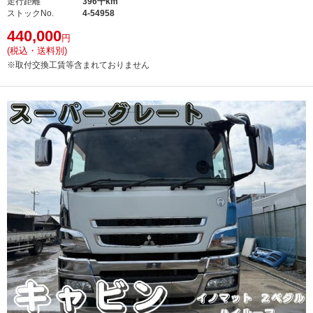
走行距離
396千km
ストックNo.
4-54958
440,000
円
(税込・送料別)
※取付交換工賃等含まれておりません