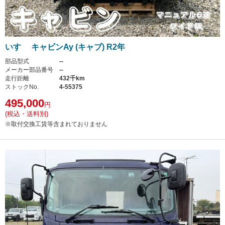
いすゞ キャビンAy (キャブ) R2年
部品型式
--
メーカー部品番号
--
走行距離
432千km
ストックNo.
4-55375
495,000
円
(税込・送料別)
※取付交換工賃等含まれておりません