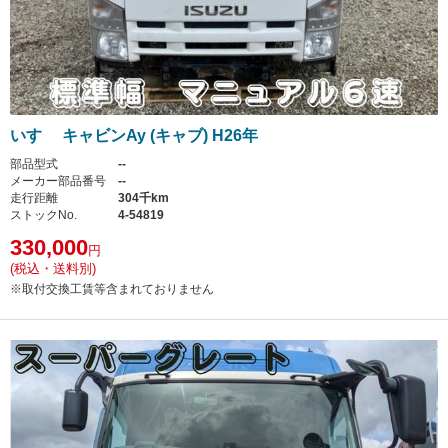
いすゞ キャビンAy (キャブ) H26年
部品型式
--
メーカー部品番号
--
走行距離
304千km
ストックNo.
4-54819
330,000
円
(税込・送料別)
※取付交換工賃等含まれておりません