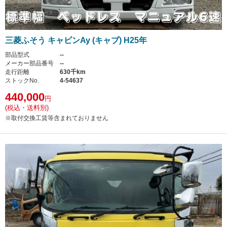
三菱ふそう キャビンAy (キャブ) H25年
部品型式
--
メーカー部品番号
--
走行距離
630千km
ストックNo.
4-54637
440,000
円
(税込・送料別)
※取付交換工賃等含まれておりません