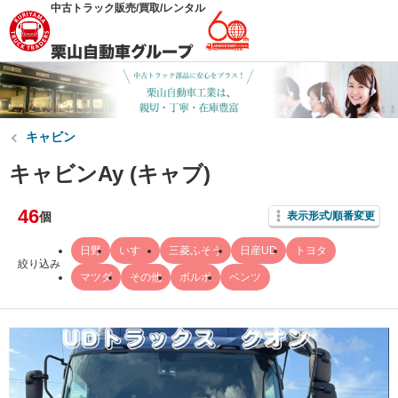
中古トラック販売/買取/レンタル
キャビン
キャビンAy (キャブ)
46
個
表示形式/順番変更
日野
いすゞ
三菱ふそう
日産UD
トヨタ
絞り込み
マツダ
その他
ボルボ
ベンツ