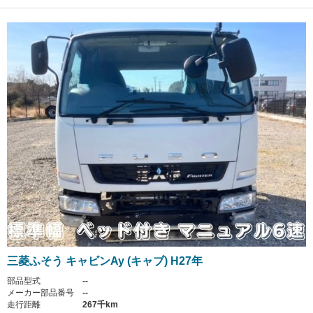
三菱ふそう キャビンAy (キャブ) H27年
部品型式
--
メーカー部品番号
--
走行距離
267千km