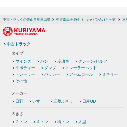
中古トラックの栗山自動車工業
中古部品を探す
キャビンAy (キャブ)
三
中古トラック
タイプ
ウイング
バン
冷凍車
クレーン/セルフ
平ボディー
ダンプ
トレーラーヘッド
トレーラー
パッカー
アームロール
ミキサー
その他
メーカー
日野
いすゞ
三菱ふそう
日産UD
大きさ
２トン
４トン
増トン
大型