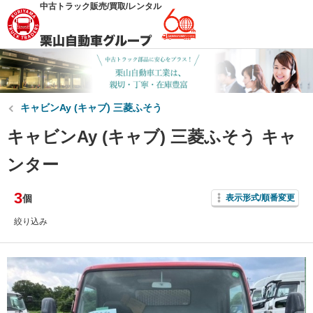
中古トラック販売/買取/レンタル
キャビンAy (キャブ) 三菱ふそう
キャビンAy (キャブ) 三菱ふそう キャ
ンター
3
個
表示形式/順番変更
絞り込み