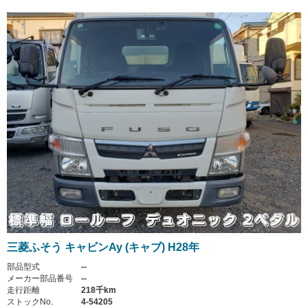
三菱ふそう キャビンAy (キャブ) H28年
部品型式
--
メーカー部品番号
--
走行距離
218千km
ストックNo.
4-54205