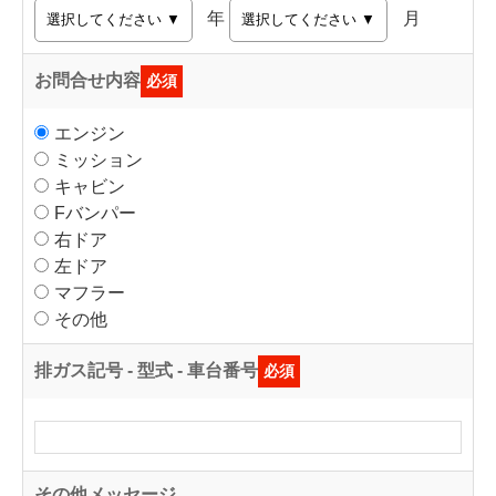
年
月
お問合せ内容
必須
エンジン
ミッション
キャビン
Fバンパー
右ドア
左ドア
マフラー
その他
排ガス記号 - 型式 - 車台番号
必須
その他メッセージ