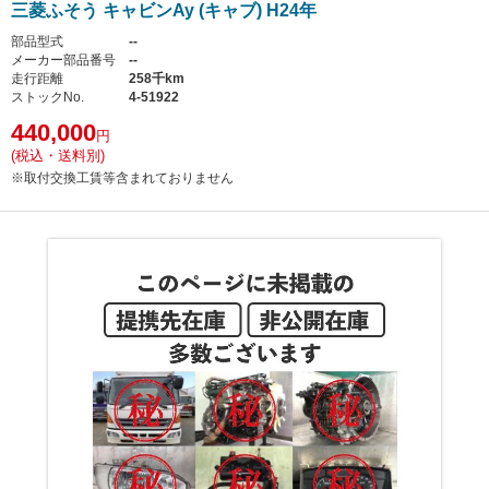
三菱ふそう キャビンAy (キャブ) H24年
部品型式
--
メーカー部品番号
--
走行距離
258千km
ストックNo.
4-51922
440,000
円
(税込・送料別)
※取付交換工賃等含まれておりません