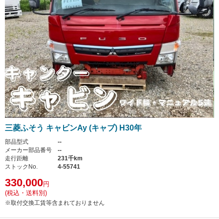
三菱ふそう キャビンAy (キャブ) H30年
部品型式
--
メーカー部品番号
--
走行距離
231千km
ストックNo.
4-55741
330,000
円
(税込・送料別)
※取付交換工賃等含まれておりません