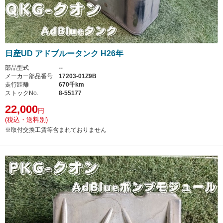
日産UD アドブルータンク H26年
部品型式
--
メーカー部品番号
17203-01Z9B
走行距離
670千km
ストックNo.
8-55177
22,000
円
(税込・送料別)
※取付交換工賃等含まれておりません