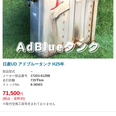
日産UD アドブルータンク H25年
部品型式
--
メーカー部品番号
17203-01Z9B
走行距離
735千km
ストックNo.
8-36503
71,500
円
(税込・送料別)
※取付交換工賃等含まれておりません