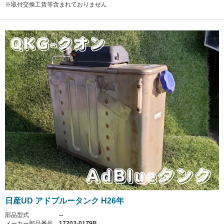
※取付交換工賃等含まれておりません
日産UD アドブルータンク H26年
部品型式
--
メーカー部品番号
17203-01Z9B