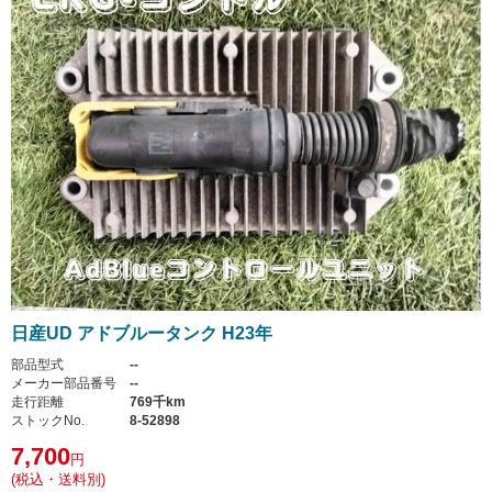
日産UD アドブルータンク H23年
部品型式
--
メーカー部品番号
--
走行距離
769千km
ストックNo.
8-52898
7,700
円
(税込・送料別)