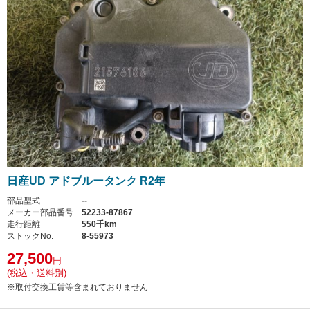
日産UD アドブルータンク R2年
部品型式
--
メーカー部品番号
52233-87867
走行距離
550千km
ストックNo.
8-55973
27,500
円
(税込・送料別)
※取付交換工賃等含まれておりません