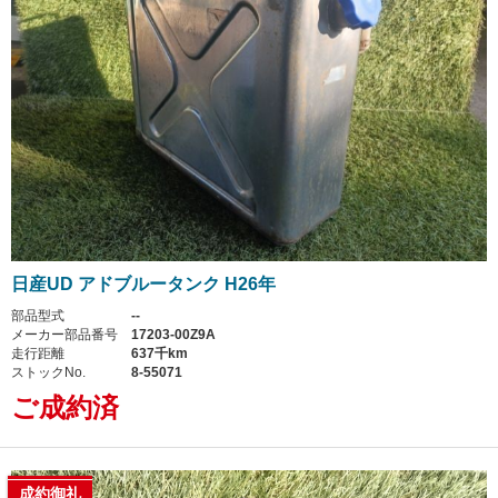
日産UD アドブルータンク H26年
部品型式
--
メーカー部品番号
17203-00Z9A
走行距離
637千km
ストックNo.
8-55071
ご成約済
成約御礼