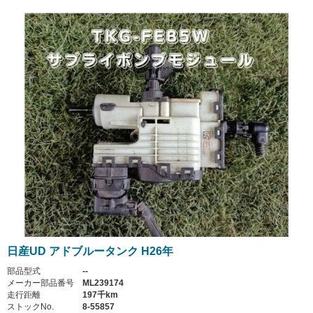
日産UD アドブルータンク H26年
部品型式
--
メーカー部品番号
ML239174
走行距離
197千km
ストックNo.
8-55857