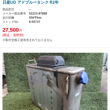
日産UD アドブルータンク R2年
部品型式
--
メーカー部品番号
52223-87888
走行距離
550千km
ストックNo.
8-55737
27,500
円
(税込・送料別)
※取付交換工賃等含まれておりません