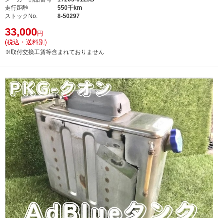
走行距離
550千km
ストックNo.
8-50297
33,000
円
(税込・送料別)
※取付交換工賃等含まれておりません