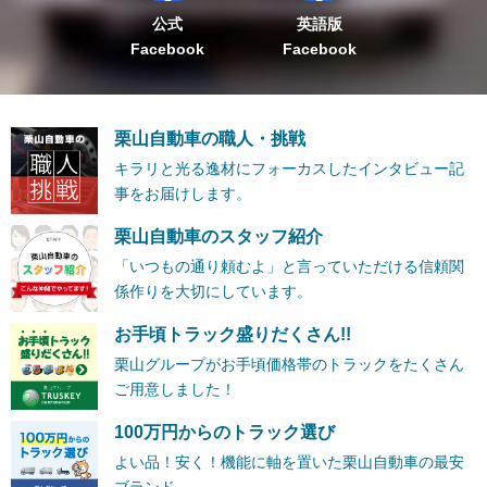
公式
英語版
Facebook
Facebook
栗山自動車の職人・挑戦
キラリと光る逸材にフォーカスしたインタビュー記
事をお届けします。
栗山自動車のスタッフ紹介
「いつもの通り頼むよ」と言っていただける信頼関
係作りを大切にしています。
お手頃トラック盛りだくさん!!
栗山グループがお手頃価格帯のトラックをたくさん
ご用意しました！
100万円からのトラック選び
よい品！安く！機能に軸を置いた栗山自動車の最安
ブランド