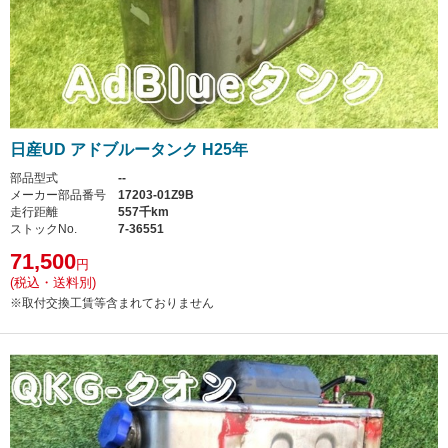
日産UD アドブルータンク H25年
部品型式
--
メーカー部品番号
17203-01Z9B
走行距離
557千km
ストックNo.
7-36551
71,500
円
(税込・送料別)
※取付交換工賃等含まれておりません