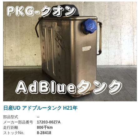
日産UD アドブルータンク H21年
部品型式
--
メーカー部品番号
17203-00Z7A
走行距離
806千km
ストックNo.
8-28418