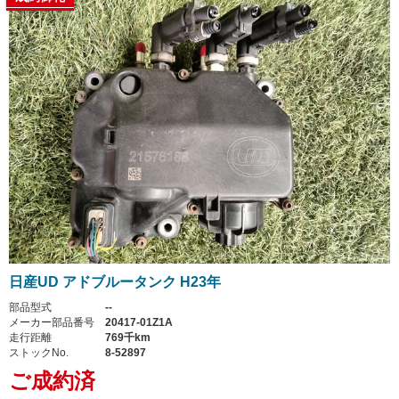
日産UD アドブルータンク H23年
部品型式
--
メーカー部品番号
20417-01Z1A
走行距離
769千km
ストックNo.
8-52897
ご成約済