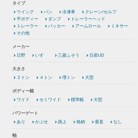
タイプ
ウイング
バン
冷凍車
クレーン/セルフ
平ボディー
ダンプ
トレーラーヘッド
トレーラー
パッカー
アームロール
ミキサー
その他
メーカー
日野
いすゞ
三菱ふそう
日産UD
大きさ
２トン
４トン
増トン
大型
ボディー幅
ワイド
セミワイド
標準幅
大型
パワーゲート
あり
かぶせ
跳上
格納
垂直
なし
軸