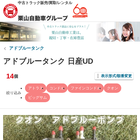
中古トラック販売/買取/レンタル
アドブルータンク
アドブルータンク 日産UD
14
個
表示形式/順番変更
アトラス
コンドル
ファインコンドル
クオン
絞り込み
ビッグサム