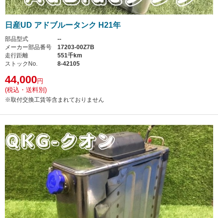
日産UD アドブルータンク H21年
部品型式
--
メーカー部品番号
17203-00Z7B
走行距離
551千km
ストックNo.
8-42105
44,000
円
(税込・送料別)
※取付交換工賃等含まれておりません