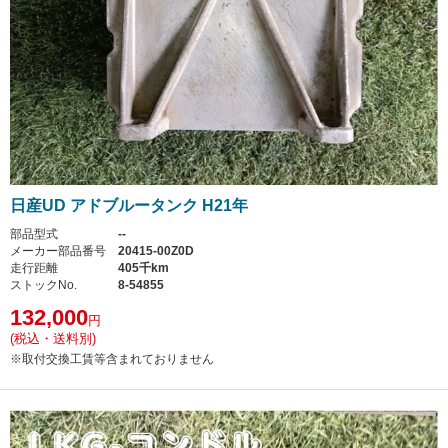
日産UD アドブルータンク H21年
部品型式
--
メーカー部品番号
20415-00Z0D
走行距離
405千km
ストックNo.
8-54855
132,000
円
(税込・送料別)
※取付交換工賃等含まれておりません