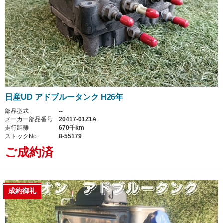
日産UD アドブルータンク H26年
部品型式
--
メーカー部品番号
20417-01Z1A
走行距離
670千km
ストックNo.
8-55179
ご成約済
成約御礼