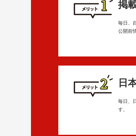
掲
毎日、
公開前
日
毎日、
す。