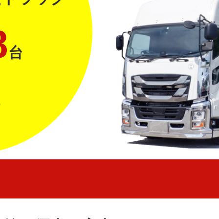
8
台
）