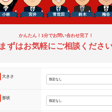
小林
宮井
常世田
鈴木
梅谷
かんたん！1分でお問い合わせ完了！
まずはお気軽にご相談くださ
大きさ
形状