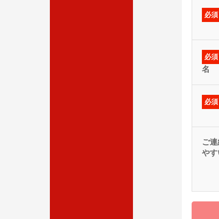
必須
必須
名
必須
ご連
やす