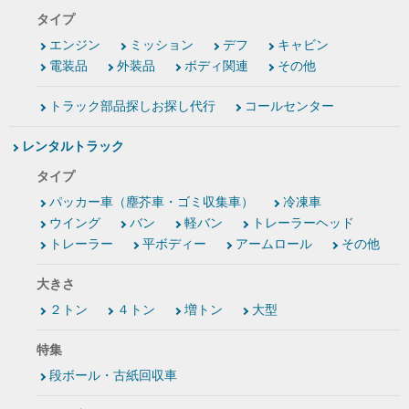
タイプ
エンジン
ミッション
デフ
キャビン
電装品
外装品
ボディ関連
その他
トラック部品探しお探し代行
コールセンター
レンタルトラック
タイプ
パッカー車（塵芥車・ゴミ収集車）
冷凍車
ウイング
バン
軽バン
トレーラーヘッド
トレーラー
平ボディー
アームロール
その他
大きさ
２トン
４トン
増トン
大型
特集
段ボール・古紙回収車