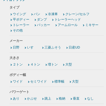
タイプ
ウイング
バン
冷凍車
クレーン/セルフ
平ボディー
ダンプ
トレーラーヘッド
トレーラー
パッカー
アームロール
ミキサー
その他
メーカー
日野
いすゞ
三菱ふそう
日産UD
大きさ
２トン
４トン
増トン
大型
ボディー幅
ワイド
セミワイド
標準幅
大型
パワーゲート
あり
かぶせ
跳上
格納
垂直
なし