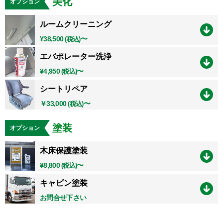
美化
オプション
ルームクリーニング
¥38,500
〜
(税込)
エバポレーター洗浄
¥4,950
〜
(税込)
シートリペア
￥33,000
〜
(税込)
塗装
オプション
木床保護塗装
¥8,800
〜
(税込)
キャビン塗装
お問合せ下さい