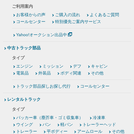
ご利用案内
お客様からの声
ご購入の流れ
よくあるご質問
コールセンター
特別優先ご案内サービス
Yahoo!オークション出品中
中古トラック部品
タイプ
エンジン
ミッション
デフ
キャビン
電装品
外装品
ボディ関連
その他
トラック部品探しお探し代行
コールセンター
レンタルトラック
タイプ
パッカー車（塵芥車・ゴミ収集車）
冷凍車
ウイング
バン
軽バン
トレーラーヘッド
トレーラー
平ボディー
アームロール
その他