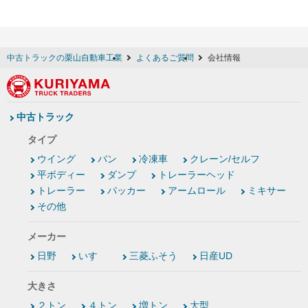
中古トラックの栗山自動車工業
よくあるご質問
会社情報
中古トラック
タイプ
ウイング
バン
冷凍車
クレーン/セルフ
平ボディー
ダンプ
トレーラーヘッド
トレーラー
パッカー
アームロール
ミキサー
その他
メーカー
日野
いすゞ
三菱ふそう
日産UD
大きさ
２トン
４トン
増トン
大型