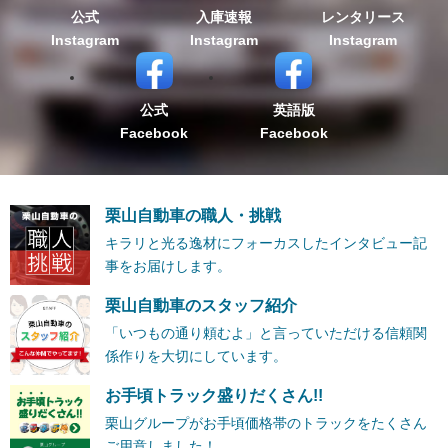
公式
入庫速報
レンタリース
Instagram
Instagram
Instagram
公式
英語版
Facebook
Facebook
栗山自動車の職人・挑戦
キラリと光る逸材にフォーカスしたインタビュー記
事をお届けします。
栗山自動車のスタッフ紹介
「いつもの通り頼むよ」と言っていただける信頼関
係作りを大切にしています。
お手頃トラック盛りだくさん!!
栗山グループがお手頃価格帯のトラックをたくさん
ご用意しました！