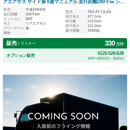
アエアサス サイド扉 6速マニュアル 走行距離280千㎞ シフ
ト6速MT
年式
平成29年8月
型式
TKG-FC7JLAG
走行距離
280千km
内寸長さ
677.0cm
ミッション
6MT
内寸幅
215.0cm
サス
リアエアサス
内寸高さ
221.0cm
パワーゲート
無
最大積載
2500kg
車検
330
販売
トラスキー
万円
0120-528-828
オプション販売
9:00〜18:00 (日・祝休み)