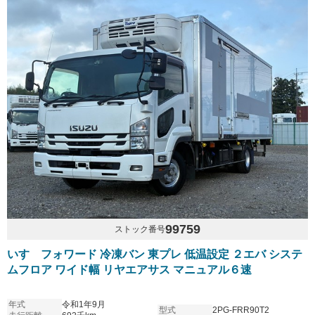
99759
ストック番号
いすゞフォワード 冷凍バン 東プレ 低温設定 ２エバ システ
ムフロア ワイド幅 リヤエアサス マニュアル６速
年式
令和1年9月
型式
2PG-FRR90T2