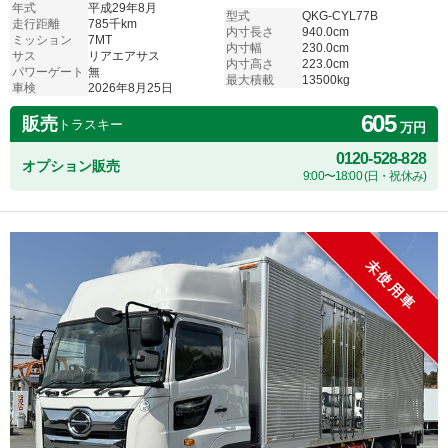
年式
平成29年8月
型式
QKG-CYL77B
走行距離
785千km
内寸長さ
940.0cm
ミッション
7MT
内寸幅
230.0cm
サス
リアエアサス
内寸高さ
223.0cm
パワーゲート
無
最大積載
13500kg
車検
2026年8月25日
605
販売
トラスキー
万円
0120-528-828
オプション販売
9:00〜18:00 (日・祝休み)
未使用車