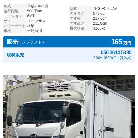
年式
平成28年6月
型式
TKG-FC9JJAA
走行距離
500千km
内寸長さ
579.0cm
ミッション
6MT
内寸幅
217.0cm
サス
リーフサス
内寸高さ
211.0cm
パワーゲート
格納
最大積載
3200kg
車検
一時抹消
165
販売
ワンプラストア
万円
050-3614-5395
現状販売
9:00〜18:00 (日・祝休み)