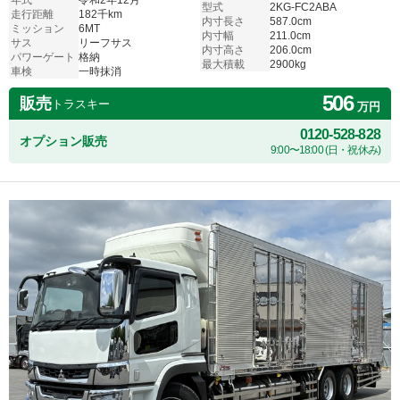
年式
令和2年12月
型式
2KG-FC2ABA
走行距離
182千km
内寸長さ
587.0cm
ミッション
6MT
内寸幅
211.0cm
サス
リーフサス
内寸高さ
206.0cm
パワーゲート
格納
最大積載
2900kg
車検
一時抹消
506
販売
トラスキー
万円
0120-528-828
オプション販売
9:00〜18:00 (日・祝休み)