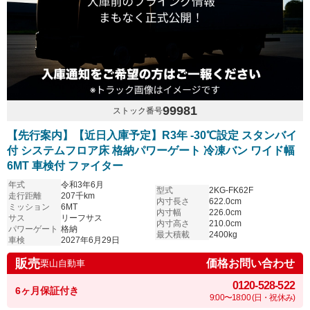
99981
ストック番号
【先行案内】【近日入庫予定】R3年 -30℃設定 スタンバイ
付 システムフロア床 格納パワーゲート 冷凍バン ワイド幅
6MT 車検付 ファイター
年式
令和3年6月
型式
2KG-FK62F
走行距離
207千km
内寸長さ
622.0cm
ミッション
6MT
内寸幅
226.0cm
サス
リーフサス
内寸高さ
210.0cm
パワーゲート
格納
最大積載
2400kg
車検
2027年6月29日
販売
価格お問い合わせ
栗山自動車
0120-528-522
6ヶ月保証付き
9:00〜18:00 (日・祝休み)