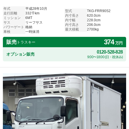
年式
平成28年10月
型式
TKG-FRR90S2
走行距離
332千km
内寸長さ
620.0cm
ミッション
6MT
内寸幅
228.0cm
サス
リーフサス
内寸高さ
206.0cm
パワーゲート
格納
最大積載
2700kg
車検
一時抹消
374
販売
トラスキー
万円
0120-528-828
オプション販売
9:00〜18:00 (日・祝休み)