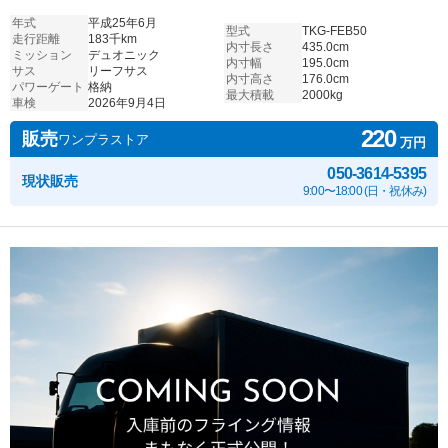
年式
平成25年6月
型式
TKG-FEB50
走行距離
183千km
内寸長さ
435.0cm
ミッション
デュオニック
内寸幅
195.0cm
サス
リーフサス
内寸高さ
176.0cm
パワーゲート
格納
最大積載
2000kg
車検
2026年9月4日
220
販売
ワンプラストア
万円
050-3614-5395
現状販売
9:00〜18:00 (日・祝休み)