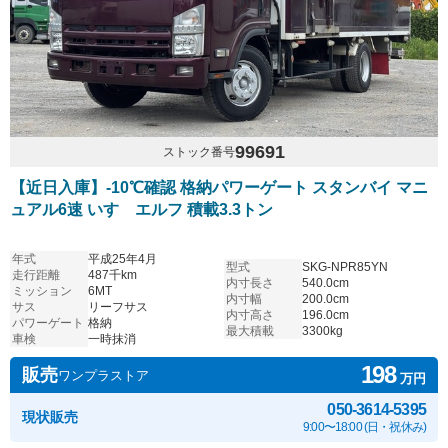
99691
ストック番号
【近日入庫】-10℃確認 格納パワーゲート スタンバイ マニ
ュアル6速 いすゞエルフ 積載3.3トン
年式
平成25年4月
型式
SKG-NPR85YN
走行距離
487千km
内寸長さ
540.0cm
ミッション
6MT
内寸幅
200.0cm
サス
リーフサス
内寸高さ
196.0cm
パワーゲート
格納
最大積載
3300kg
車検
一時抹消
198
販売
ワンプラストア
万円
050-3614-5395
現状販売
9:00〜18:00 (日・祝休み)