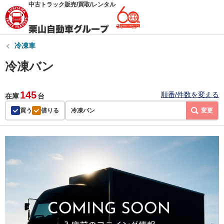
中古トラック販売/買取/レンタル
冷凍車
冷凍バン
145
順番/件数を変える
在庫
台
買う
借りる
冷凍バン
変更