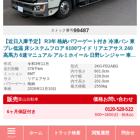
99487
ストック番号
【近日入庫予定】 R3年 格納パワーゲート付き 冷凍バン 東
プレ低温 床システムフロア 6100ワイド リアエアサス 240
高馬力 6速マニュアル アルミホイール 日野レンジャー 車検
付き
年式
令和3年11月
型式
2KG-FD2ABG
走行距離
378千km
内寸長さ
601.0cm
ミッション
6MT
内寸幅
229.0cm
サス
リアエアサス
内寸高さ
201.0cm
パワーゲート
格納
最大積載
2550kg
車検
2026年11月10日
販売
価格お問い合わせ
栗山自動車
0120-528-522
6ヶ月保証付き
9:00〜18:00 (日・祝休み)
ホーム
トラック検索
閲覧履歴
問合せ
メニュー