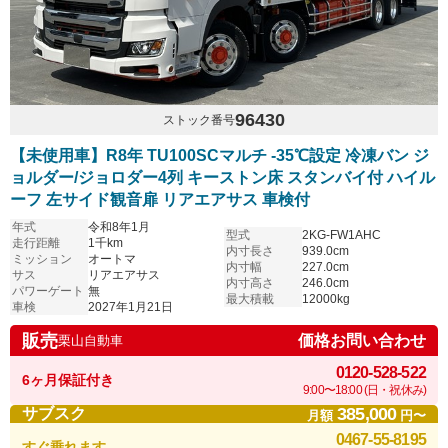
96430
ストック番号
【未使用車】R8年 TU100SCマルチ -35℃設定 冷凍バン ジ
ョルダー/ジョロダー4列 キーストン床 スタンバイ付 ハイル
ーフ 左サイド観音扉 リアエアサス 車検付
年式
令和8年1月
型式
2KG-FW1AHC
走行距離
1千km
内寸長さ
939.0cm
ミッション
オートマ
内寸幅
227.0cm
サス
リアエアサス
内寸高さ
246.0cm
パワーゲート
無
最大積載
12000kg
車検
2027年1月21日
販売
価格お問い合わせ
栗山自動車
0120-528-522
6ヶ月保証付き
9:00〜18:00 (日・祝休み)
385,000
サブスク
月額
円〜
0467-55-8195
すぐ乗れます