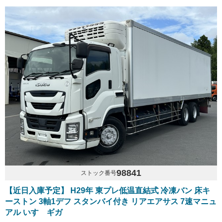
98841
ストック番号
【近日入庫予定】 H29年 東プレ低温直結式 冷凍バン 床キ
ーストン 3軸1デフ スタンバイ付き リアエアサス 7速マニュ
アル いすゞギガ