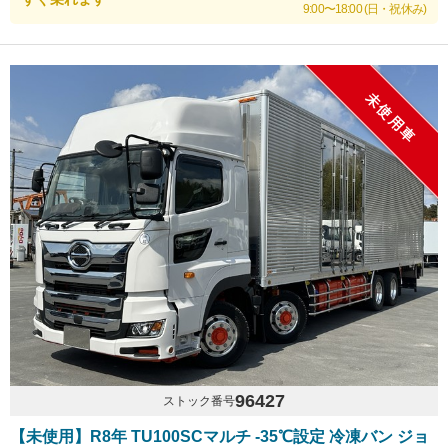
9:00〜18:00 (日・祝休み)
未使用車
96427
ストック番号
【未使用】R8年 TU100SCマルチ -35℃設定 冷凍バン ジョ