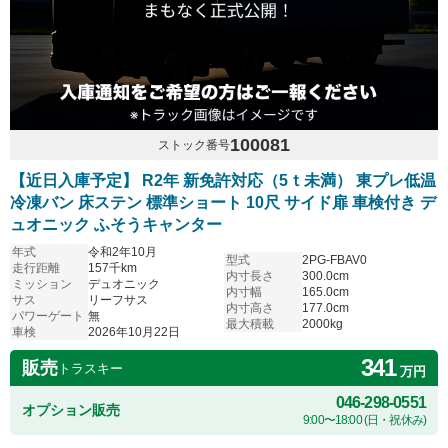
100081
ストック番号
【近日入庫予定】 R2年 新免許対応（5ｔ未満） 東プレ低温
冷凍バン 床ステン 標準ショート 10尺 サイド扉 車検付き デ
ュオニック ふそうキャンター
年式
令和2年10月
型式
2PG-FBAV0
走行距離
157千km
内寸長さ
300.0cm
ミッション
デュオニック
内寸幅
165.0cm
サス
リーフサス
内寸高さ
177.0cm
パワーゲート
無
最大積載
2000kg
車検
2026年10月22日
341
販売
トラスキー
万円
046-298-0551
オプション販売
9:00〜18:00 (日・祝休み)