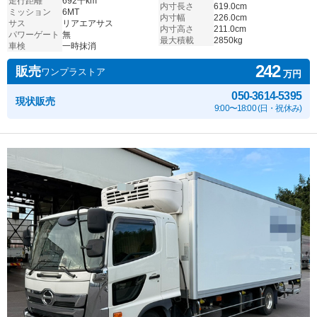
走行距離
692千km
内寸長さ
619.0cm
ミッション
6MT
内寸幅
226.0cm
サス
リアエアサス
内寸高さ
211.0cm
パワーゲート
無
最大積載
2850kg
車検
一時抹消
242
販売
ワンプラストア
万円
050-3614-5395
現状販売
9:00〜18:00 (日・祝休み)