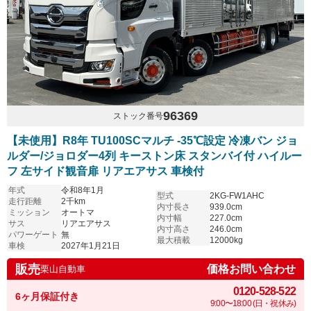
96369
ストック番号
【未使用】R8年 TU100SCマルチ -35℃設定 冷凍バン ジョ
ルダー/ジョロダー4列 キーストン床 スタンバイ付 ハイルー
フ 左サイド観音扉 リアエアサス 車検付
年式
令和8年1月
型式
2KG-FW1AHC
走行距離
2千km
内寸長さ
939.0cm
ミッション
オートマ
内寸幅
227.0cm
サス
リアエアサス
内寸高さ
246.0cm
パワーゲート
無
最大積載
12000kg
車検
2027年1月21日
販売
価格お問い合わせ
栗山自動車
0120-528-522
6ヶ月保証付き
9:00〜18:00 (日・祝休み)