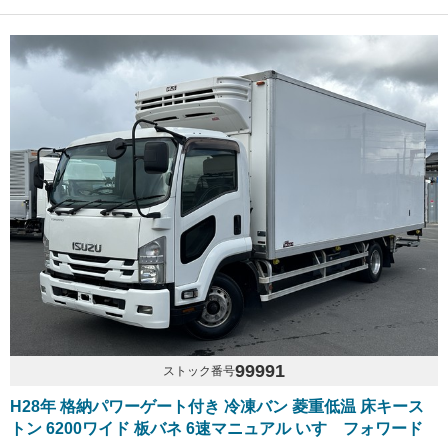
99991
ストック番号
H28年 格納パワーゲート付き 冷凍バン 菱重低温 床キース
トン 6200ワイド 板バネ 6速マニュアル いすゞフォワード