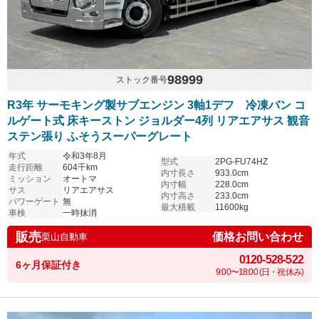
98999
ストック番号
R3年 サーモキング製サブエンジン 3軸1デフ 冷凍バン コ
ルゲート式 床キーストン ジョルダー4列 リアエアサス 観音
ステン張り ふそうスーパーグレート
年式
令和3年8月
型式
2PG-FU74HZ
走行距離
604千km
内寸長さ
933.0cm
ミッション
オートマ
内寸幅
228.0cm
サス
リアエアサス
内寸高さ
233.0cm
パワーゲート
無
最大積載
11600kg
車検
一時抹消
販売
価格お問い合わせ
栗山自動車
0120-528-522
6ヶ月保証付き
9:00〜18:00 (日・祝休み)