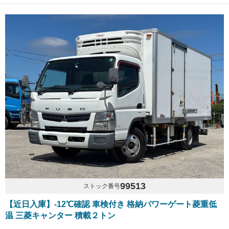
99513
ストック番号
【近日入庫】-12℃確認 車検付き 格納パワーゲート菱重低
温 三菱キャンター 積載２トン