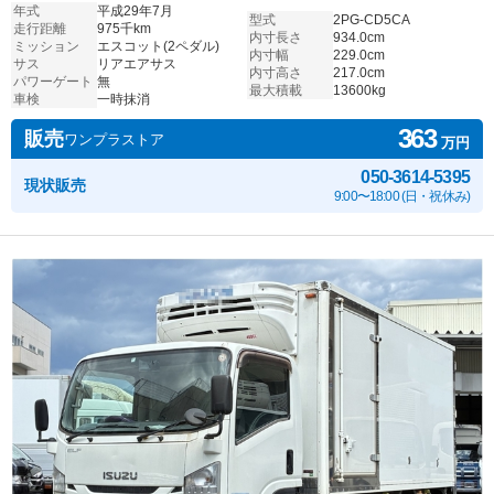
年式
平成29年7月
型式
2PG-CD5CA
走行距離
975千km
内寸長さ
934.0cm
ミッション
エスコット(2ペダル)
内寸幅
229.0cm
サス
リアエアサス
内寸高さ
217.0cm
パワーゲート
無
最大積載
13600kg
車検
一時抹消
363
販売
ワンプラストア
万円
050-3614-5395
現状販売
9:00〜18:00 (日・祝休み)