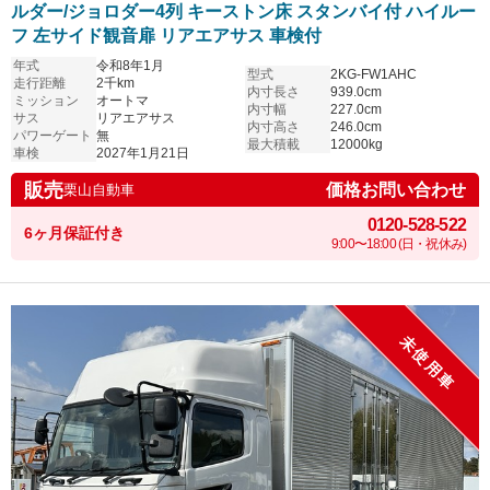
ルダー/ジョロダー4列 キーストン床 スタンバイ付 ハイルー
フ 左サイド観音扉 リアエアサス 車検付
年式
令和8年1月
型式
2KG-FW1AHC
走行距離
2千km
内寸長さ
939.0cm
ミッション
オートマ
内寸幅
227.0cm
サス
リアエアサス
内寸高さ
246.0cm
パワーゲート
無
最大積載
12000kg
車検
2027年1月21日
販売
価格お問い合わせ
栗山自動車
0120-528-522
6ヶ月保証付き
9:00〜18:00 (日・祝休み)
未使用車