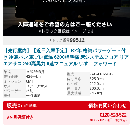
99512
ストック番号
【先行案内】【近日入庫予定】 R2年 格納パワーゲート付
き 冷凍バン 東プレ低温 6200標準幅 床システムフロア リア
エアサス 240高馬力 6速マニュアル いすゞフォワード
年式
令和2年8月
型式
2PG-FRR90T2
走行距離
426千km
内寸長さ
625.0cm
ミッション
6MT
内寸幅
212.0cm
サス
リアエアサス
内寸高さ
206.0cm
パワーゲート
格納
最大積載
2450kg
車検
一時抹消
販売
価格お問い合わせ
栗山自動車
0120-528-522
6ヶ月保証付き
9:00〜18:00 (日・祝休み)