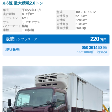
ル6速 最大積載2.6トン
年式
平成27年11月
型式
TKG-FRR90T2
走行距離
897千km
内寸長さ
621.0cm
ミッション
6MT
内寸幅
228.0cm
サス
リアエアサス
内寸高さ
210.0cm
パワーゲート
格納
最大積載
2600kg
車検
一時抹消
220
販売
ワンプラストア
万円
050-3614-5395
現状販売
9:00〜18:00 (日・祝休み)