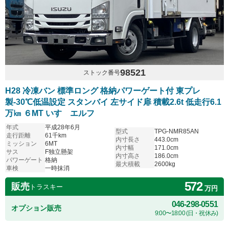
98521
ストック番号
H28 冷凍バン 標準ロング 格納パワーゲート付 東プレ
製-30℃低温設定 スタンバイ 左サイド扉 積載2.6t 低走行6.1
万㎞ ６MT いすゞエルフ
年式
平成28年6月
型式
TPG-NMR85AN
走行距離
61千km
内寸長さ
443.0cm
ミッション
6MT
内寸幅
171.0cm
サス
F独立懸架
内寸高さ
186.0cm
パワーゲート
格納
最大積載
2600kg
車検
一時抹消
572
販売
トラスキー
万円
046-298-0551
オプション販売
9:00〜18:00 (日・祝休み)