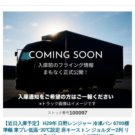
100097
ストック番号
【近日入庫予定】 H29年 日野レンジャー 冷凍バン 6700標
準幅 東プレ低温ｰ30℃設定 床キーストン ジョルダー2列 リ