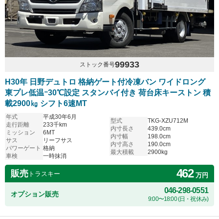
99933
ストック番号
H30年 日野デュトロ 格納ゲート付冷凍バン ワイドロング
東プレ低温ｰ30℃設定 スタンバイ付き 荷台床キーストン 積
載2900㎏ シフト6速MT
年式
平成30年6月
型式
TKG-XZU712M
走行距離
233千km
内寸長さ
439.0cm
ミッション
6MT
内寸幅
198.0cm
サス
リーフサス
内寸高さ
190.0cm
パワーゲート
格納
最大積載
2900kg
車検
一時抹消
462
販売
トラスキー
万円
046-298-0551
オプション販売
9:00〜18:00 (日・祝休み)