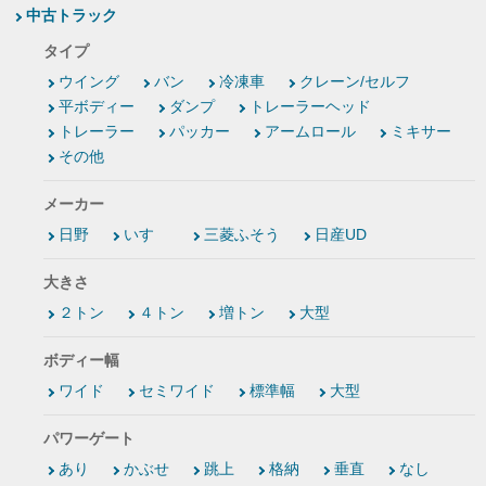
中古トラック
タイプ
ウイング
バン
冷凍車
クレーン/セルフ
平ボディー
ダンプ
トレーラーヘッド
トレーラー
パッカー
アームロール
ミキサー
その他
メーカー
日野
いすゞ
三菱ふそう
日産UD
大きさ
２トン
４トン
増トン
大型
ボディー幅
ワイド
セミワイド
標準幅
大型
パワーゲート
あり
かぶせ
跳上
格納
垂直
なし