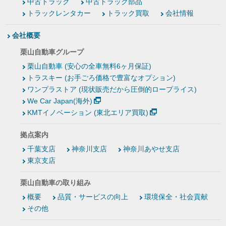
中古トラック
中古トラック部品
トラックレンタカー
トラック買取
会社情報
会社概要
栗山自動車グループ
栗山自動車 (安心の全車無料6ヶ月保証)
トラスキー (お手ごろ価格で豊富なオプション)
ワンプラストア (現状販売だから圧倒的ロープライス)
We Car Japan(海外)
KMTイノベーション (東北エリア買取)
拠点案内
千葉支店
神奈川支店
神奈川あやせ支店
東京支店
栗山自動車の取り組み
概要
品質・サービスの向上
環境保全・社会貢献
その他