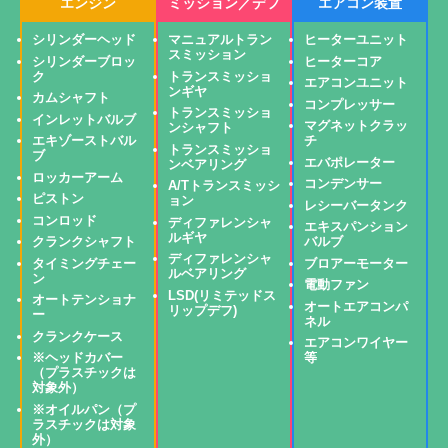
エンジン
ミッション／デフ
エアコン装置
シリンダーヘッド
マニュアルトラン
ヒーターユニット
スミッション
シリンダーブロッ
ヒーターコア
ク
トランスミッショ
エアコンユニット
ンギヤ
カムシャフト
コンプレッサー
トランスミッショ
インレットバルブ
マグネットクラッ
ンシャフト
エキゾーストバル
チ
トランスミッショ
ブ
エバポレーター
ンベアリング
ロッカーアーム
コンデンサー
A/Tトランスミッシ
ピストン
ョン
レシーバータンク
コンロッド
ディファレンシャ
エキスパンション
ルギヤ
クランクシャフト
バルブ
ディファレンシャ
タイミングチェー
ブロアーモーター
ルベアリング
ン
電動ファン
LSD(リミテッドス
オートテンショナ
オートエアコンパ
リップデフ)
ー
ネル
クランクケース
エアコンワイヤー
※ヘッドカバー
等
（プラスチックは
対象外）
※オイルパン（プ
ラスチックは対象
外）