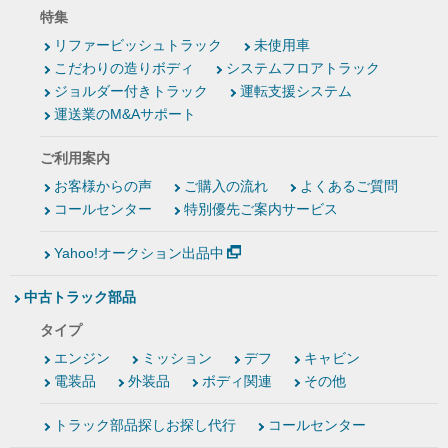
特集
リファービッシュトラック
未使用車
こだわりの造りボディ
システムフロアトラック
ジョルダー付きトラック
運転支援システム
運送業のM&Aサポート
ご利用案内
お客様からの声
ご購入の流れ
よくあるご質問
コールセンター
特別優先ご案内サービス
Yahoo!オークション出品中
中古トラック部品
タイプ
エンジン
ミッション
デフ
キャビン
電装品
外装品
ボディ関連
その他
トラック部品探しお探し代行
コールセンター