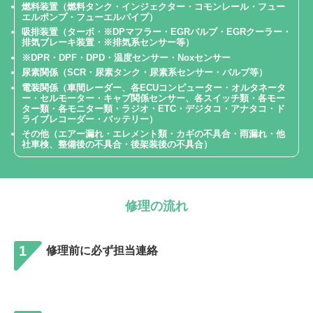
燃料装置（燃料タンク・インジェクター・コモンレール・フュー
エルポンプ・フューエルパイプ）
吸排装置（ターボ・※DPマフラー・EGRバルブ・EGRクーラー・
排気ブレーキ装置・※排気系センサー等）
※DPR・DPF・DPD・温度センサー・Noxセンサー
尿素関係（SCR・尿素タンク・尿素系センサー・バルブ等）
電装関係（車間レーダー、各ECUコンピューター・オルタネータ
ー・セルモーター・キャブ関係センサー、各スイッチ類・各モー
ター類・各モニター類・ラジオ・ETC・デジタコ・アナタコ・ド
ライブレコーダー・バッテリー）
その他（エアー漏れ・エレメント類・カギの不具合・雨漏れ・他
社車検、整備後の不具合・後架装後の不具合）
修理の流れ
1
修理前に必ず担当連絡