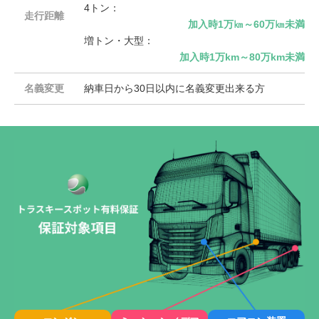
4トン：
走行距離
加入時1万㎞～60万㎞未満
増トン・大型：
加入時1万km～80万km未満
名義変更
納車日から30日以内に名義変更出来る方