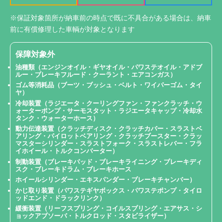
※保証対象箇所が納車前の時点で既に不具合がある場合は、納車
前に有償修理した車輌が対象となります
保障対象外
油種類（エンジンオイル・ギヤオイル・パワステオイル・アドブ
ルー・ブレーキフルード・クーラント・エアコンガス）
ゴム等消耗品（ブーツ・ブッシュ・ベルト・ワイパーゴム・タイ
ヤ）
冷却装置（ラジエータ・クーリングファン・ファンクラッチ・ウ
ォーターポンプ・サーモスタット・ラジエータキャップ・冷却水
タンク・ウォーターホース）
動力伝達装置（クラッチディスク・クラッチカバー・スラストベ
アリング・パイロットベアリング・クラッチブースター・クラッ
マスターシリンダー・スラストフォーク・スラストレバー・フラ
イホイール・トルクコンバーター）
制動装置（ブレーキパッド・ブレーキライニング・ブレーキディ
スク・ブレーキドラム・ブレーキホース
ホイールシリンダー・エキスパンダー・ブレーキチャンバー）
かじ取り装置（パワステギヤボックス・パワステポンプ・タイロ
ッドエンド・ドラックリンク）
緩衝装置（リーフスプリング・コイルスプリング・エアサス・シ
ョックアブソーバ・トルクロッド・スタビライザー）