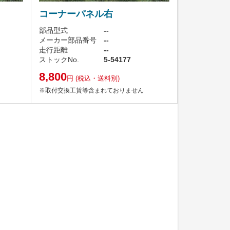
コーナーパネル右
部品型式
--
メーカー部品番号
--
走行距離
--
ストックNo.
5-54177
8,800
円
(税込・送料別)
※取付交換工賃等含まれておりません