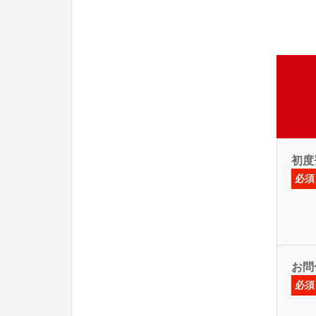
初度
必須
お問
必須