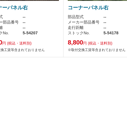
ナーパネル右
コーナーパネル右
式
--
部品型式
--
ー部品番号
--
メーカー部品番号
--
離
--
走行距離
--
No.
5-54207
ストックNo.
5-54178
0
8,800
円
(税込・送料別)
円
(税込・送料別)
交換工賃等含まれておりません
※取付交換工賃等含まれておりません