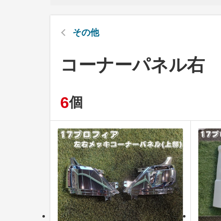
その他
コーナーパネル右
6
個