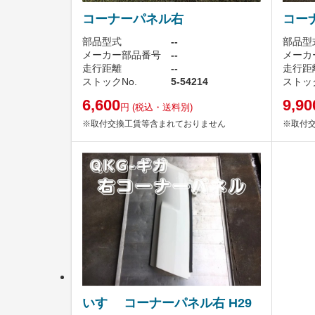
コーナーパネル右
コー
部品型式
--
部品型
メーカー部品番号
--
メーカ
走行距離
--
走行距
ストックNo.
5-54214
ストック
6,600
9,90
円
(税込・送料別)
※取付交換工賃等含まれておりません
※取付
いすゞ コーナーパネル右 H29