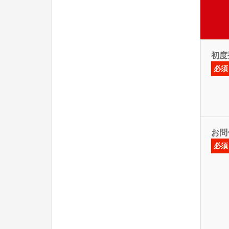
初度
必須
お問
必須