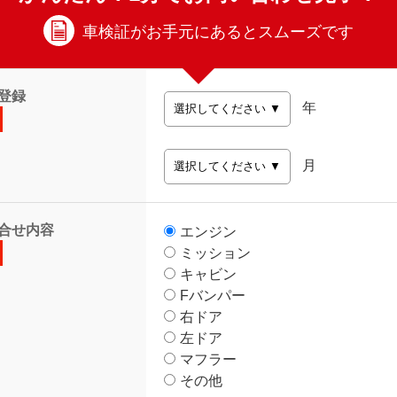
車検証がお手元にあるとスムーズです
登録
年
月
合せ内容
エンジン
ミッション
キャビン
Fバンパー
右ドア
左ドア
マフラー
その他