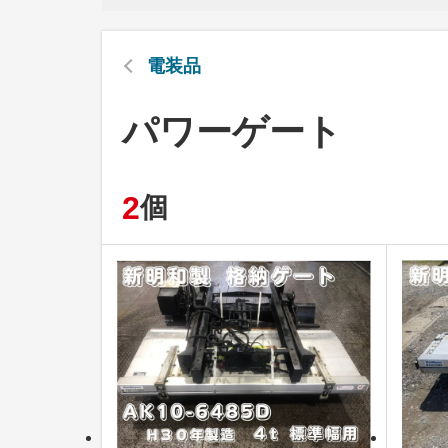
電装品
パワーゲート
2
個