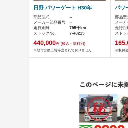
日野 パワーゲート H30年
パワ
部品型式
--
部品型
メーカー部品番号
--
メーカ
走行距離
795千km
走行距
ストックNo.
7-48215
ストック
440,000
165,
円
(税込・送料別)
※取付交換工賃等含まれておりません
※取付