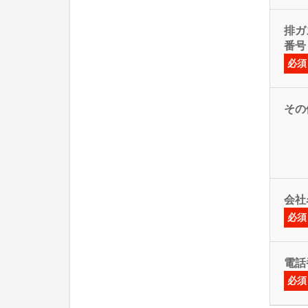
排ガス
番号
必須
その
会社
必須
電話
必須