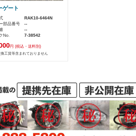
ーゲート
式
RAK10-6464N
ー部品番号
--
離
--
No.
7-38542
000
円
(税込・送料別)
交換工賃等含まれておりません