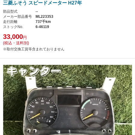
三菱ふそう スピードメーター H27年
部品型式
--
メーカー部品番号
ML223353
走行距離
737千km
ストックNo.
6-46119
33,000
円
(税込・送料別)
※取付交換工賃等含まれておりません