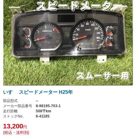
いすゞ スピードメーター H25年
部品型式
--
メーカー部品番号
8-98195-703-1
走行距離
508千km
ストックNo.
6-41185
13,200
円
(税込・送料別)