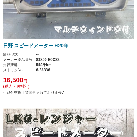
日野 スピードメーター H20年
部品型式
--
メーカー部品番号
83800-E0C32
走行距離
558千km
ストックNo.
6-36336
16,500
円
(税込・送料別)
※取付交換工賃等含まれておりません