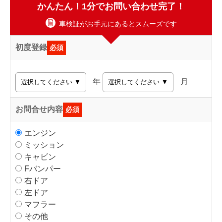
かんたん！1分でお問い合わせ完了！
車検証がお手元にあるとスムーズです
初度登録
必須
年
月
お問合せ内容
必須
エンジン
ミッション
キャビン
Fバンパー
右ドア
左ドア
マフラー
その他