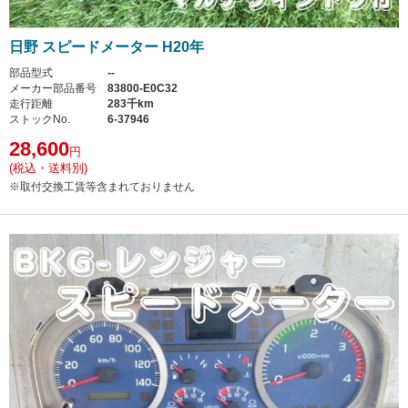
日野 スピードメーター H20年
部品型式
--
メーカー部品番号
83800-E0C32
走行距離
283千km
ストックNo.
6-37946
28,600
円
(税込・送料別)
※取付交換工賃等含まれておりません