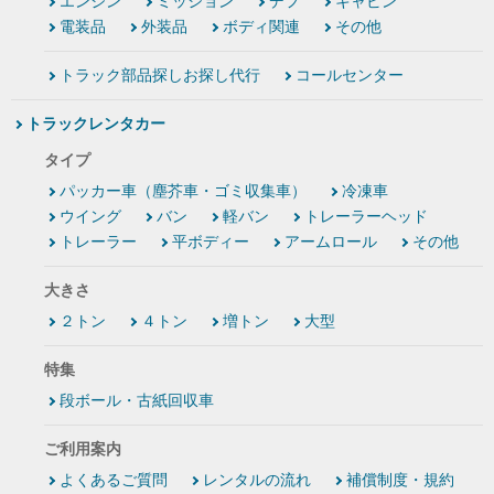
エンジン
ミッション
デフ
キャビン
電装品
外装品
ボディ関連
その他
トラック部品探しお探し代行
コールセンター
トラックレンタカー
タイプ
パッカー車（塵芥車・ゴミ収集車）
冷凍車
ウイング
バン
軽バン
トレーラーヘッド
トレーラー
平ボディー
アームロール
その他
大きさ
２トン
４トン
増トン
大型
特集
段ボール・古紙回収車
ご利用案内
よくあるご質問
レンタルの流れ
補償制度・規約