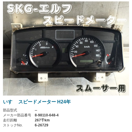
いすゞ スピードメーター H24年
部品型式
--
メーカー部品番号
8-98110-648-4
走行距離
267千km
ストックNo.
6-26729