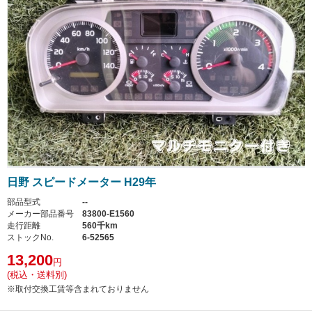
日野 スピードメーター H29年
部品型式
--
メーカー部品番号
83800-E1560
走行距離
560千km
ストックNo.
6-52565
13,200
円
(税込・送料別)
※取付交換工賃等含まれておりません