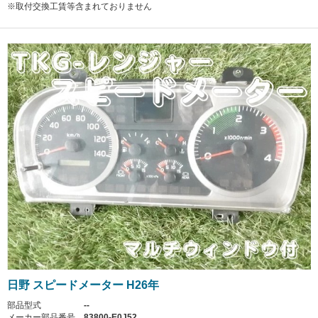
※取付交換工賃等含まれておりません
日野 スピードメーター H26年
部品型式
--
メーカー部品番号
83800-E0J52