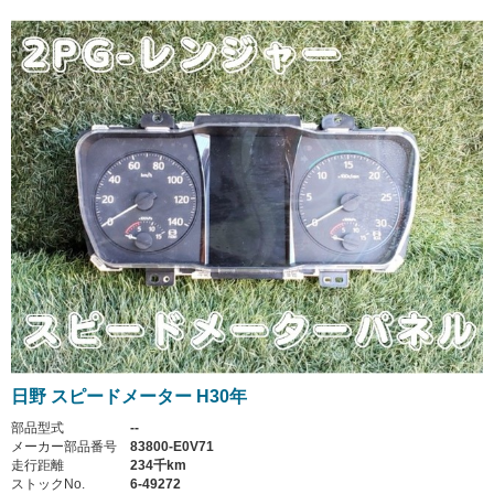
日野 スピードメーター H30年
部品型式
--
メーカー部品番号
83800-E0V71
走行距離
234千km
ストックNo.
6-49272