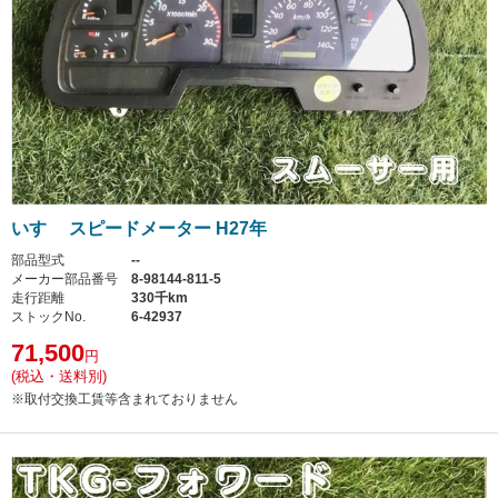
いすゞ スピードメーター H27年
部品型式
--
メーカー部品番号
8-98144-811-5
走行距離
330千km
ストックNo.
6-42937
71,500
円
(税込・送料別)
※取付交換工賃等含まれておりません