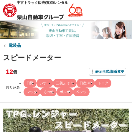
中古トラック販売/買取/レンタル
電装品
スピードメーター
12
個
表示形式/順番変更
日野
いすゞ
三菱ふそう
日産UD
トヨタ
絞り込み
マツダ
その他
ボルボ
ベンツ