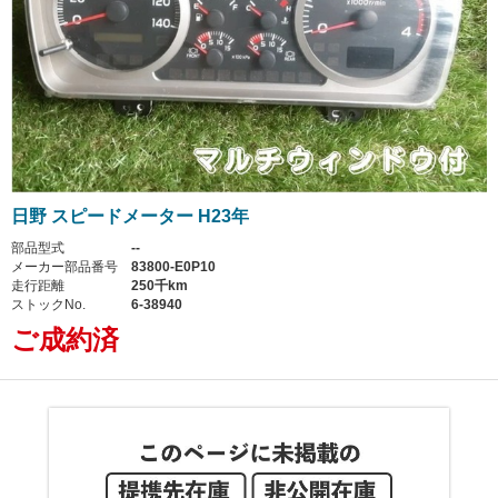
日野 スピードメーター H23年
部品型式
--
メーカー部品番号
83800-E0P10
走行距離
250千km
ストックNo.
6-38940
ご成約済