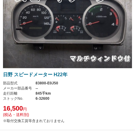
日野 スピードメーター H22年
部品型式
83800-E0J50
メーカー部品番号
--
走行距離
845千km
ストックNo.
6-32600
16,500
円
(税込・送料別)
※取付交換工賃等含まれておりません