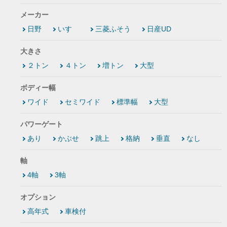
メーカー
日野
いすゞ
三菱ふそう
日産UD
大きさ
２トン
４トン
増トン
大型
ボディー幅
ワイド
セミワイド
標準幅
大型
パワーゲート
あり
かぶせ
跳上
格納
垂直
なし
軸
4軸
3軸
オプション
高年式
車検付