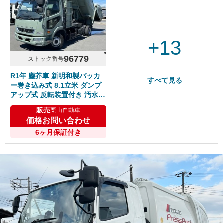
+13
96779
ストック番号
R1年 塵芥車 新明和製パッカ
すべて見る
ー巻き込み式 8.1立米 ダンプ
アップ式 反転装置付き 汚水タ
ンク 6速マニュアル ふそうフ
販売
栗山自動車
ァイター クラッチO/H済！
価格お問い合わせ
6ヶ月保証付き