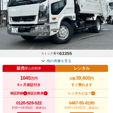
63355
ストック番号
他の画像を見る
販売
レンタル
栗山自動車
1045
39,600
万円
円
日額
6ヶ月保証付き
すぐ乗れます
保証詳細
保証比較表
レンタルとは？
0120-528-522
0467-55-8195
9:00〜18:00(日・祝休み)
9:00〜18:00(日・祝休み)