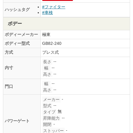
#ファイター
ハッシュタグ
#車検
ボデー
ボディーメーカー
極東
ボディー型式
GB82-240
方式
プレス式
--
長さ
--
内寸
幅
--
高さ
--
幅
門口
--
高さ
-
メーカー
--
型式
無
タイプ
--
昇降能力
パワーゲート
-
開閉
-
ストッパー