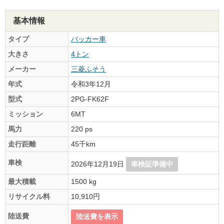
基本情報
タイプ
パッカー車
大きさ
4トン
メーカー
三菱ふそう
年式
令和3年12月
型式
2PG-FK62F
ミッション
6MT
馬力
220 ps
走行距離
45千km
車検
2026年12月19日
車検証準備中
最大積載
1500 kg
リサイクル料
10,910円
陸送費
陸送費を表示