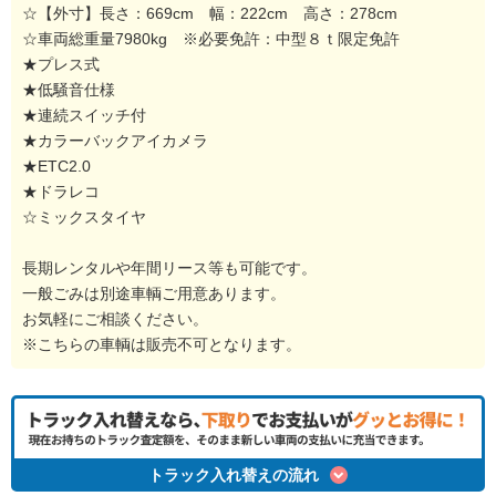
☆【外寸】長さ：669cm 幅：222cm 高さ：278cm
☆車両総重量7980kg ※必要免許：中型８ｔ限定免許
★プレス式
★低騒音仕様
★連続スイッチ付
★カラーバックアイカメラ
★ETC2.0
★ドラレコ
☆ミックスタイヤ
長期レンタルや年間リース等も可能です。
一般ごみは別途車輌ご用意あります。
お気軽にご相談ください。
※こちらの車輌は販売不可となります。
トラック入れ替えの流れ