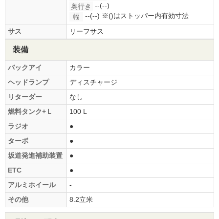
--(--)
奥行き
--(--)
※()はストッパー内有効寸法
幅
サス
リーフサス
装備
バックアイ
カラー
ヘッドランプ
ディスチャージ
リターダー
なし
燃料タンク+Ｌ
100 L
ラジオ
●
ターボ
●
坂道発進補助装置
●
ETC
●
アルミホイール
-
その他
8.2立米