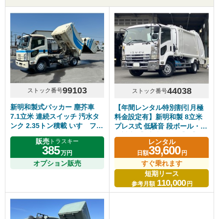
99103
44038
ストック番号
ストック番号
新明和製式パッカー 塵芥車
【年間レンタル特別割引月極
7.1立米 連続スイッチ 汚水タ
料金設定有】新明和製 8立米
ンク 2.35トン積載 いすゞフォ
プレス式 低騒音 段ボール・造
ワード 6速マニュアル
園対応 【8立米クラス】【長
販売
レンタル
トラスキー
期レンタル・リースOK】【段
385
39,600
万円
日額
円
ボール対応・造園業者様対
オプション販売
応】
すぐ乗れます
短期リース
110,000
参考月額
円