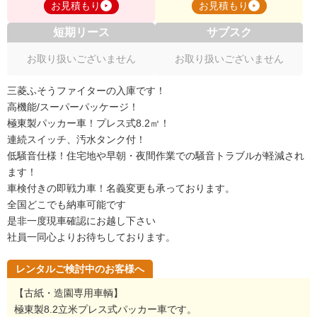
お見積もり
お見積もり
短期リース
サブスク
お取り扱いございません
お取り扱いございません
三菱ふそうファイターの入庫です！
高機能/スーパーパッケージ！
極東製パッカー車！プレス式8.2㎥！
連続スイッチ、汚水タンク付！
低騒音仕様！住宅地や早朝・夜間作業での騒音トラブルが軽減され
ます！
車検付きの即戦力車！名義変更も承っております。
全国どこでも納車可能です
是非一度現車確認にお越し下さい
社員一同心よりお待ちしております。
レンタルご検討中のお客様へ
【古紙・造園専用車輌】
極東製8.2立米プレス式パッカー車です。