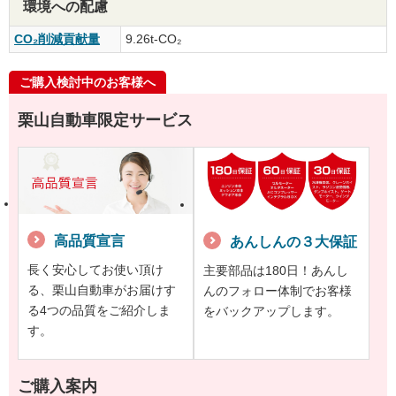
環境への配慮
CO₂削減貢献量
9.26t-CO₂
ご購入検討中のお客様へ
栗山自動車限定サービス
高品質宣言
あんしんの３大保証
長く安心してお使い頂け
主要部品は180日！あんし
る、栗山自動車がお届けす
んのフォロー体制でお客様
る4つの品質をご紹介しま
をバックアップします。
す。
ご購入案内