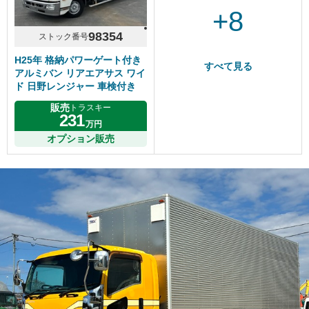
+8
98354
ストック番号
H25年 格納パワーゲート付き
すべて見る
アルミバン リアエアサス ワイ
ド 日野レンジャー 車検付き
販売
トラスキー
231
万円
オプション販売