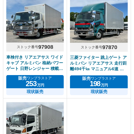
97908
97870
ストック番号
ストック番号
車検付き リアエアサス ワイド
三菱ファイター 跳上ゲート ア
キャブ アルミバン 格納パワー
ルミバン リアエアサス 走行距
ゲート 日野レンジャー 積載
離494千㎞ マニュアル6速 積
2.7トン
載3000㎏
販売
販売
ワンプラストア
ワンプラストア
253
198
万円
万円
現状販売
現状販売