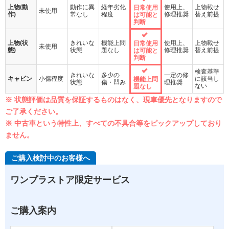
上物(動
動作に異
経年劣化
使用上、
上物載せ
日常使用
未使用
作)
常なし
程度
修理推奨
替え前提
は可能と
判断
上物(状
きれいな
機能上問
使用上、
上物載せ
日常使用
未使用
態)
状態
題なし
修理推奨
替え前提
は可能と
判断
検査基準
きれいな
多少の
一定の修
キャビン
小傷程度
に該当し
機能上問
状態
傷・凹み
理推奨
ない
題なし
※ 状態評価は品質を保証するものはなく、現車優先となりますので
ご了承ください。
※ 中古車という特性上、すべての不具合等をピックアップしており
ません。
ご購入検討中のお客様へ
ワンプラストア限定サービス
ご購入案内