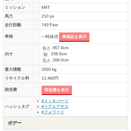
ミッション
6MT
馬力
210 ps
走行距離
743千km
車検
一時抹消
車検証を表示
857.0cm
長さ
238.0cm
内寸
幅
268.0cm
高さ
最大積載
2550 kg
リサイクル料
12,460円
陸送費
陸送費を表示
#メッキパーツ
ハッシュタグ
#リアエアサス
#フォワード
ボデー