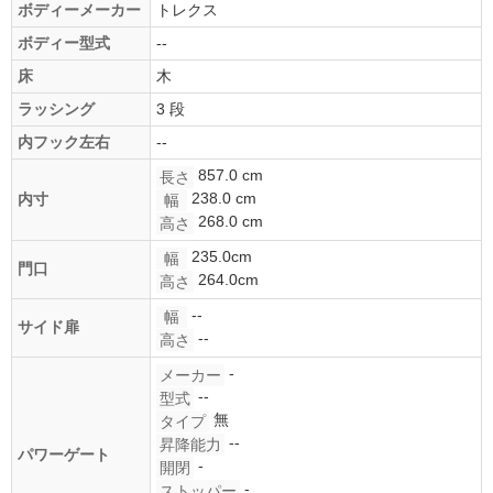
ボディーメーカー
トレクス
ボディー型式
--
床
木
ラッシング
3 段
内フック左右
--
857.0 cm
長さ
238.0 cm
内寸
幅
268.0 cm
高さ
235.0cm
幅
門口
264.0cm
高さ
--
幅
サイド扉
--
高さ
-
メーカー
--
型式
無
タイプ
--
昇降能力
パワーゲート
-
開閉
-
ストッパー