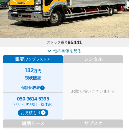
95441
ストック番号
他の画像を見る
販売
レンタル
ワンプラストア
132
万円
現状販売
保証比較表
お取り扱いございません
050-3614-5395
9:00〜18:00(日・祝休み)
お見積もり
短期リース
サブスク