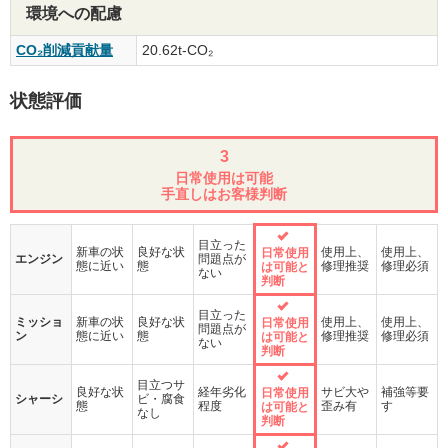
環境への配慮
CO₂削減貢献量
20.62t-CO₂
状態評価
3
日常使用は可能
手直しはお客様判断
目立った
新車の状
良好な状
使用上、
使用上、
日常使用
エンジン
問題点が
態に近い
態
修理推奨
修理必須
は可能と
ない
判断
目立った
ミッショ
新車の状
良好な状
使用上、
使用上、
日常使用
問題点が
ン
態に近い
態
修理推奨
修理必須
は可能と
ない
判断
目立つサ
良好な状
経年劣化
サビ大や
補強等要
日常使用
シャーシ
ビ・腐食
態
程度
歪み有
す
は可能と
なし
判断