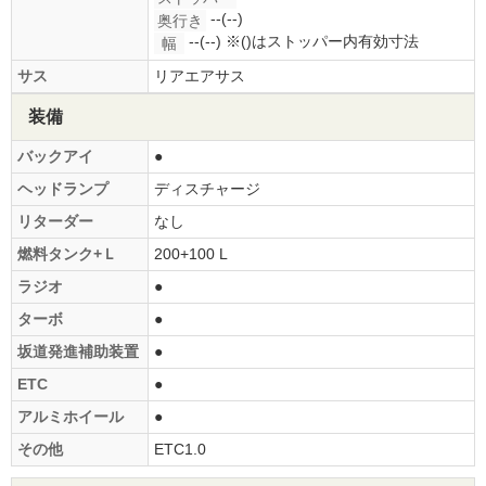
--(--)
奥行き
--(--)
※()はストッパー内有効寸法
幅
サス
リアエアサス
装備
バックアイ
●
ヘッドランプ
ディスチャージ
リターダー
なし
燃料タンク+Ｌ
200+100 L
ラジオ
●
ターボ
●
坂道発進補助装置
●
ETC
●
アルミホイール
●
その他
ETC1.0