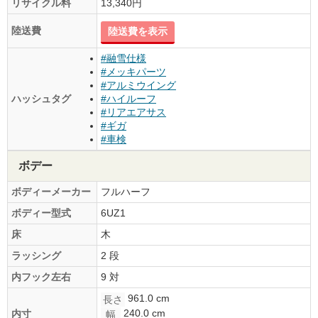
リサイクル料
13,340円
陸送費
陸送費を表示
#融雪仕様
#メッキパーツ
#アルミウイング
ハッシュタグ
#ハイルーフ
#リアエアサス
#ギガ
#車検
ボデー
ボディーメーカー
フルハーフ
ボディー型式
6UZ1
床
木
ラッシング
2 段
内フック左右
9 対
961.0 cm
長さ
240.0 cm
内寸
幅