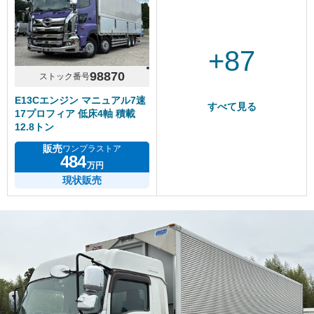
+87
98870
ストック番号
E13Cエンジン マニュアル7速
すべて見る
17プロフィア 低床4軸 積載
12.8トン
販売
ワンプラストア
484
万円
現状販売