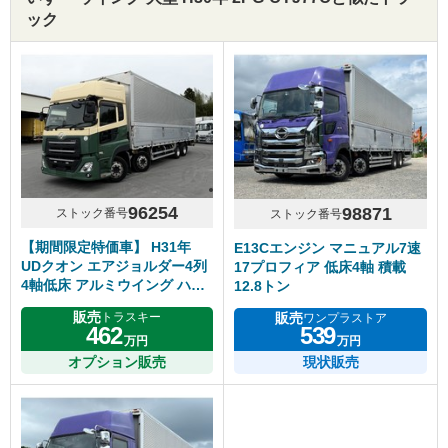
ック
96254
98871
ストック番号
ストック番号
【期間限定特価車】 H31年
E13Cエンジン マニュアル7速
UDクオン エアジョルダー4列
17プロフィア 低床4軸 積載
4軸低床 アルミウイング ハイ
12.8トン
ルーフ リアエアサス アルミホ
販売
販売
トラスキー
ワンプラストア
イール エスコット
462
539
万円
万円
オプション販売
現状販売