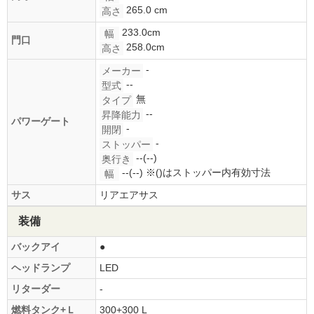
265.0 cm
高さ
233.0cm
幅
門口
258.0cm
高さ
-
メーカー
--
型式
無
タイプ
--
昇降能力
パワーゲート
-
開閉
-
ストッパー
--(--)
奥行き
--(--)
※()はストッパー内有効寸法
幅
サス
リアエアサス
装備
バックアイ
●
ヘッドランプ
LED
リターダー
-
燃料タンク+Ｌ
300+300 L