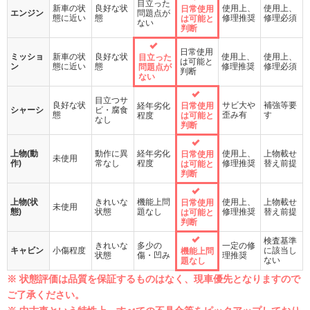
目立った
新車の状
良好な状
使用上、
使用上、
日常使用
エンジン
問題点が
態に近い
態
修理推奨
修理必須
は可能と
ない
判断
日常使用
ミッショ
新車の状
良好な状
使用上、
使用上、
目立った
は可能と
ン
態に近い
態
修理推奨
修理必須
問題点が
判断
ない
目立つサ
良好な状
サビ大や
補強等要
経年劣化
日常使用
シャーシ
ビ・腐食
態
歪み有
す
程度
は可能と
なし
判断
上物(動
動作に異
経年劣化
使用上、
上物載せ
日常使用
未使用
作)
常なし
程度
修理推奨
替え前提
は可能と
判断
上物(状
きれいな
機能上問
使用上、
上物載せ
日常使用
未使用
態)
状態
題なし
修理推奨
替え前提
は可能と
判断
検査基準
きれいな
多少の
一定の修
キャビン
小傷程度
に該当し
機能上問
状態
傷・凹み
理推奨
ない
題なし
※ 状態評価は品質を保証するものはなく、現車優先となりますので
ご了承ください。