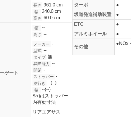
961.0 cm
ターボ
●
長さ
240.0 cm
幅
坂道発進補助装置
●
60.0 cm
高さ
ETC
●
--
幅
アルミホイール
●
--
高さ
●NO
-
メーカー
その他
--
型式
無
タイプ
--
昇降能力
-
開閉
ーゲート
-
ストッパー
--(--)
奥行き
--(--)
幅
※()はストッパー
内有効寸法
リアエアサス