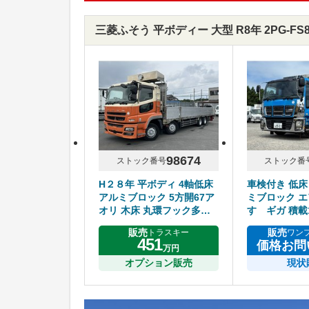
三菱ふそう 平ボディー 大型 R8年 2PG-F
98674
ストック番号
ストック番
H２８年 平ボディ 4軸低床
車検付き 低床
アルミブロック 5方開67ア
ミブロック エ
オリ 木床 丸環フック多数
すゞギガ 積載1
リアエアサス 7速マニュア
販売
販売
トラスキー
ワン
ル ふそうスーパーグレート
451
価格お問
万円
オプション販売
現状