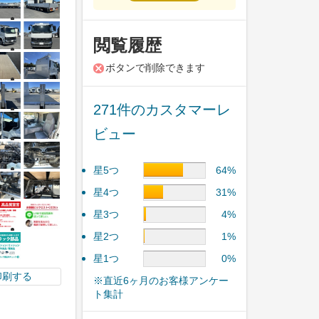
閲覧履歴
ボタンで削除できます
271件のカスタマーレ
ビュー
星5つ
64%
星4つ
31%
星3つ
4%
星2つ
1%
星1つ
0%
印刷する
※直近6ヶ月のお客様アンケー
ト集計