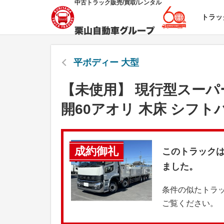
中古トラック販売/買取/レンタル
トラッ
平ボディー 大型
【未使用】 現行型スーパ
開60アオリ 木床 シフト
成約御礼
このトラック
ました。
条件の似たトラ
ご覧ください。