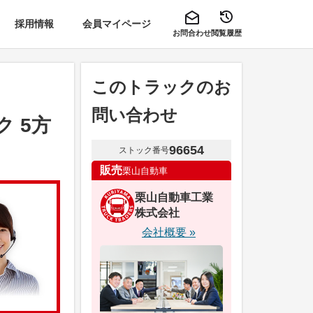
採用情報
会員マイページ
お問合わせ
閲覧履歴
このトラックのお
問い合わせ
 5方
96654
ストック番号
販売
栗山自動車
栗山自動車工業
株式会社
会社概要 »