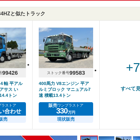
S84HZと似たトラック
+
99426
99583
号
ストック番号
４軸 平アル
400馬力 V8エンジン 平ア
すべて
アサス い
ルミブロック マニュアル7
4.4トン
速 積載13.4トン
販売
プラストア
ワンプラストア
330
い合わせ
万円
販売
現状販売