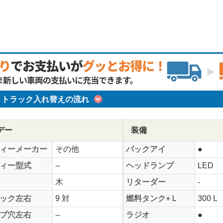
トラック入れ替えの流れ
デー
装備
ィーメーカー
その他
バックアイ
●
ィー型式
--
ヘッドランプ
LED
木
リターダー
-
ック左右
9 対
燃料タンク+Ｌ
300 L
プ穴左右
--
ラジオ
●