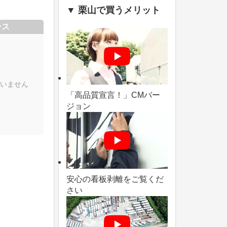
▼ 栗山で買うメリット
ース
いません
「高品質宣言！」CMバー
ジョン
安心の看板剥離をご覧くだ
さい