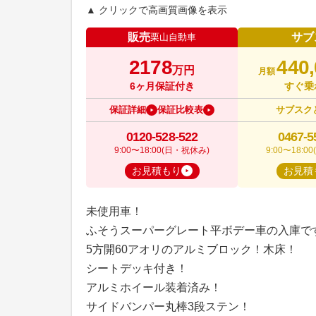
▲ クリックで高画質画像を表示
販売
サブ
栗山自動車
2178
440
万円
月額
6ヶ月保証付き
すぐ乗
保証詳細
保証比較表
サブスク
0120-528-522
0467-5
9:00〜18:00(日・祝休み)
9:00〜18:
お見積もり
お見積
未使用車！
ふそうスーパーグレート平ボデー車の入庫で
5方開60アオリのアルミブロック！木床！
シートデッキ付き！
アルミホイール装着済み！
サイドバンパー丸棒3段ステン！