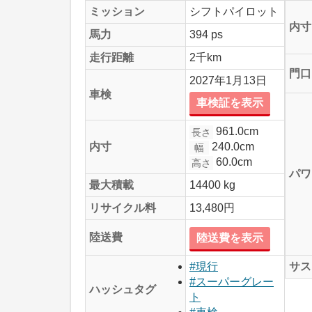
ミッション
シフトパイロット
内寸
馬力
394 ps
走行距離
2千km
門口
2027年1月13日
車検
車検証を表示
961.0cm
長さ
240.0cm
内寸
幅
60.0cm
高さ
パワ
最大積載
14400 kg
リサイクル料
13,480円
陸送費
陸送費を表示
サス
#現行
#スーパーグレー
ハッシュタグ
ト