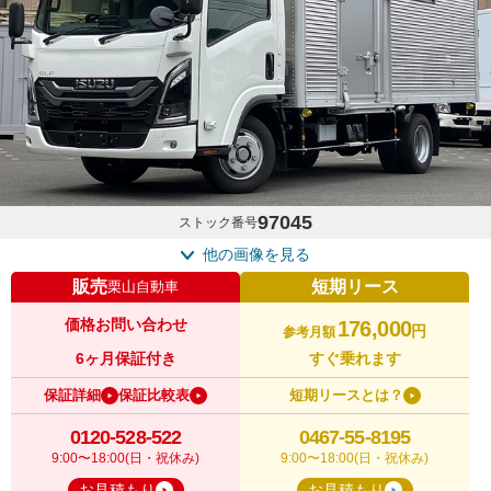
97045
ストック番号
他の画像を見る
販売
短期リース
栗山自動車
価格お問い合わせ
176,000
円
参考月額
6ヶ月保証付き
すぐ乗れます
保証詳細
保証比較表
短期リースとは？
0120-528-522
0467-55-8195
9:00〜18:00(日・祝休み)
9:00〜18:00(日・祝休み)
お見積もり
お見積もり