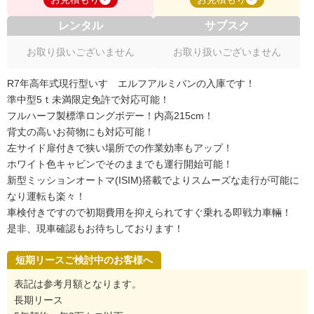
レンタル
サブスク
お取り扱いございません
お取り扱いございません
R7年高年式現行型いすゞエルフアルミバンの入庫です！
準中型5ｔ未満限定免許で対応可能！
フルハーフ製標準ロングボデー！内高215cm！
背丈の高いお荷物にも対応可能！
左サイド扉付きで狭い場所での作業効率もアップ！
ホワイト色キャビンでそのままでも運行開始可能！
新型ミッションオートマ(ISIM)搭載でよりスムーズな走行が可能に
なり運転も楽々！
車検付きですので初期費用を抑えられてすぐ乗れる即戦力車輛！
是非、現車確認もお待ちしております！
短期リースご検討中のお客様へ
表記は参考月額となります。
長期リース