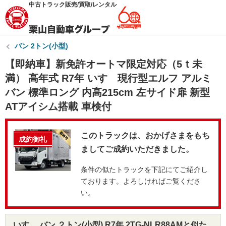
中古トラック販売/買取/レンタル
バン 2トン(小型)
【即納車】新免許オートマ限定対応（5ｔ未
満） 高年式 R7年 いすゞ現行型エルフ アルミ
バン 標準ロング 内高215cm 左サイド扉 新型
ATアイシム搭載 車検付
このトラックは、おかげさまをもち
成約御礼
ましてご成約いただきました。
条件の似たトラックを下記にてご紹介し
ております。よろしければご覧くださ
い。
いすゞ バン ２トン(小型) R7年 2TG-NLR88AMと似た