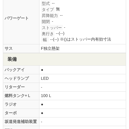
--
型式
無
タイプ
--
昇降能力
パワーゲート
-
開閉
-
ストッパー
--(--)
奥行き
--(--)
※()はストッパー内有効寸法
幅
サス
F独立懸架
装備
バックアイ
●
ヘッドランプ
LED
リターダー
-
燃料タンク+Ｌ
100 L
ラジオ
●
ターボ
●
坂道発進補助装置
-