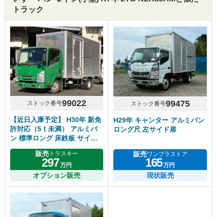
トラック
99022
99475
ストック番号
ストック番号
【近日入庫予定】 H30年 新免
H29年 キャンター アルミバン
許対応（5ｔ未満） アルミバ
ロング尺 左サイド扉
ン 標準ロング 床鉄板 サイド
扉 内高218cm 5速マニュアル
販売
販売
トラスキー
ワンプラストア
いすゞエルフ
297
165
万円
万円
オプション販売
現状販売