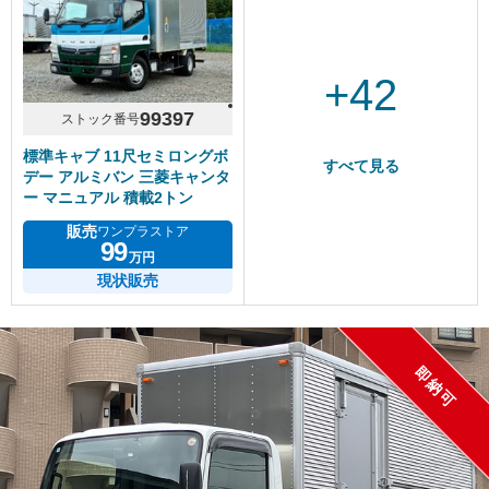
+42
99397
ストック番号
標準キャブ 11尺セミロングボ
すべて見る
デー アルミバン 三菱キャンタ
ー マニュアル 積載2トン
販売
ワンプラストア
99
万円
現状販売
即納可