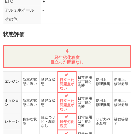
ETC
●
アルミホイール
-
その他
状態評価
4
経年劣化程度
目立った問題なし
日常使用
新車の状
良好な状
使用上、
使用上、
目立った
エンジン
は可能と
態に近い
態
修理推奨
修理必須
問題点が
判断
ない
日常使用
ミッショ
新車の状
良好な状
使用上、
使用上、
目立った
は可能と
ン
態に近い
態
修理推奨
修理必須
問題点が
判断
ない
目立つサ
日常使用
良好な状
サビ大や
補強等要
シャーシ
ビ・腐食
は可能と
経年劣化
態
歪み有
す
なし
判断
程度
日常使用