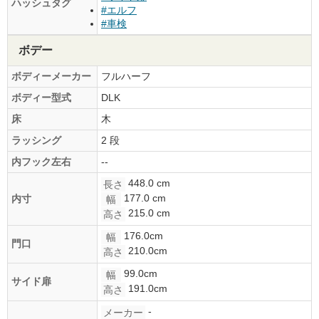
ハッシュタグ
#エルフ
#車検
ボデー
ボディーメーカー
フルハーフ
ボディー型式
DLK
床
木
ラッシング
2 段
内フック左右
--
448.0 cm
長さ
177.0 cm
内寸
幅
215.0 cm
高さ
176.0cm
幅
門口
210.0cm
高さ
99.0cm
幅
サイド扉
191.0cm
高さ
-
メーカー