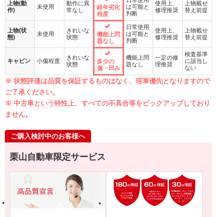
上物(動
動作に異
使用上、
上物載せ
未使用
は可能と
経年劣化
作)
常なし
修理推奨
替え前提
判断
程度
日常使用
上物(状
きれいな
使用上、
上物載せ
未使用
は可能と
機能上問
態)
状態
修理推奨
替え前提
判断
題なし
検査基準
きれいな
機能上問
一定の修
キャビン
小傷程度
に該当し
多少の
状態
題なし
理推奨
ない
傷・凹み
※ 状態評価は品質を保証するものはなく、現車優先となりますので
ご了承ください。
※ 中古車という特性上、すべての不具合等をピックアップしており
ません。
ご購入検討中のお客様へ
栗山自動車限定サービス