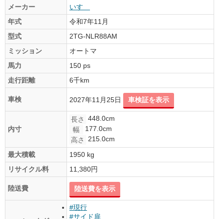
メーカー
いすゞ
年式
令和7年11月
型式
2TG-NLR88AM
ミッション
オートマ
馬力
150 ps
走行距離
6千km
車検
2027年11月25日
車検証を表示
448.0cm
長さ
177.0cm
内寸
幅
215.0cm
高さ
最大積載
1950 kg
リサイクル料
11,380円
陸送費
陸送費を表示
#現行
#サイド扉